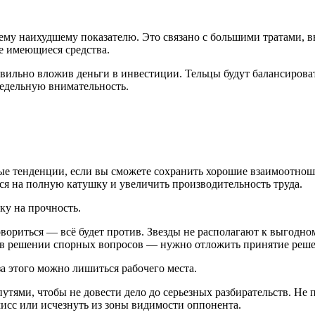
ему наихудшему показателю. Это связано с большими тратами, в
е имеющиеся средства.
вильно вложив деньги в инвестиции. Тельцы будут балансирова
редельную внимательность.
ые тенденции, если вы сможете сохранить хорошие взаимоотнош
ся на полную катушку и увеличить производительность труда.
ку на прочность.
овориться — всё будет против. Звезды не располагают к выгод
 в решении спорных вопросов — нужно отложить принятие решен
за этого можно лишиться рабочего места.
утями, чтобы не довести дело до серьезных разбирательств. Н
исс или исчезнуть из зоны видимости оппонента.