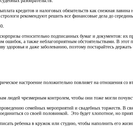
судебных разбирательств.
лата кредитов и налоговых обязательств как снежная лавина на
 Астрологи рекомендуют решить все финансовые дела до середины
0.
е сюрпризы относительно подписанных бумаг и документов: их п
м ошибок, а также неблагоприятным обстоятельствами. В этот
у здоровья и даже заболеванию, поэтому постарайтесь держать с
ическое настроение положительно повлияет на отношения со в
ам людей чрезмерным контролем, чтобы они тоже могли почувст
 проведению семейных мероприятий и свадебных торжеств. В св
соединиться со своей половинкой. Это будет хлопотное, но прия
записать ребенка в кружок или студию, чтобы наполнить его жи