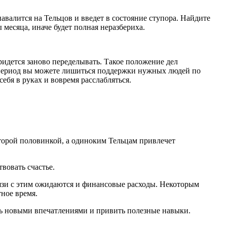
валится на Тельцов и введет в состояние ступора. Найдите
 месяца, иначе будет полная неразбериха.
ридется заново переделывать. Такое положение дел
 период вы можете лишиться поддержки нужных людей по
ебя в руках и вовремя расслабляться.
торой половинкой, а одиноким Тельцам привлечет
вовать счастье.
язи с этим ожидаются и финансовые расходы. Некоторым
тное время.
знь новыми впечатлениями и привить полезные навыки.