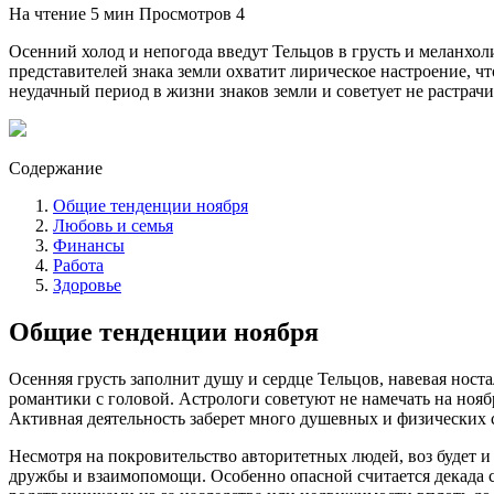
На чтение
5 мин
Просмотров
4
Осенний холод и непогода введут Тельцов в грусть и меланхо
представителей знака земли охватит лирическое настроение, ч
неудачный период в жизни знаков земли и советует не растрач
Содержание
Общие тенденции ноября
Любовь и семья
Финансы
Работа
Здоровье
Общие тенденции ноября
Осенняя грусть заполнит душу и сердце Тельцов, навевая ност
романтики с головой. Астрологи советуют не намечать на нояб
Активная деятельность заберет много душевных и физических си
Несмотря на покровительство авторитетных людей, воз будет и
дружбы и взаимопомощи. Особенно опасной считается декада с