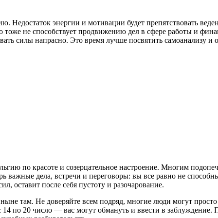
лию. Недостаток энергии и мотивации будет препятствовать ве
то тоже не способствует продвижению дел в сфере работы и фина
ивать силы напрасно. Это время лучше посвятить самоанализу и о
альгию по красоте и созерцательное настроение. Многим подопе
рь важные дела, встречи и переговоры: вы все равно не способн
л, оставит после себя пустоту и разочарование.
 ныне там. Не доверяйте всем подряд, многие люди могут просто
 14 по 20 число — вас могут обмануть и ввести в заблуждение