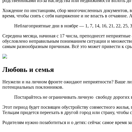
родственниками из-за наследства или недвижимости вплоть до 
Хождение по инстанциям, сбор многочисленных документов, вып
время, чтобы снять с себя напряжение и не впасть в отчаяние.
Неблагоприятные дни в ноябре — 1, 7, 14, 16, 21, 22, 25, 3
Середина месяца, начиная с 17 числа, преподнесет неприятны
обусловлено неправильным пониманием ситуации и множество
самым разнообразным причинам. Всё это может привести к срыв
Любовь и семья
Неужели и на личном фронте ожидают неприятности? Ваше лир
потенциальных поклонников.
Постарайтесь не ограничивать личную свободу дорогих в
Этот период будет посвящен обустройству совместного жилья,
Тельцам придется переехать в другой город или страну, чтобы 
Родителям нужно позаботиться и о детях: сейчас самое время 