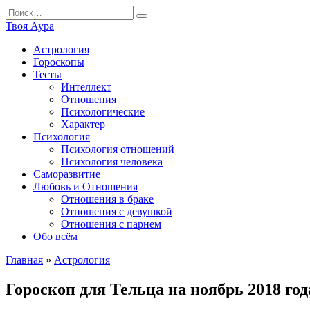
Перейти
Search
к
for:
Твоя Аура
содержанию
Астрология
Гороскопы
Тесты
Интеллект
Отношения
Психологические
Характер
Психология
Психология отношений
Психология человека
Саморазвитие
Любовь и Отношения
Отношения в браке
Отношения с девушкой
Отношения с парнем
Обо всём
Главная
»
Астрология
Гороскоп для Тельца на ноябрь 2018 го