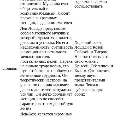
гороскопа сложно
отношений. Мужчина очень
сосуществовать
общительный и
коммуникабельный. Любит
роскошь и красивых
женщин, щедр и внимателен
Лев-Лошадь представляет
собой мятежного мужчину,
который стремится к власти,
деньгам и успехам. Но его
Хороший союз
несдержанность, суетливость
Лошади с Козой,
и эмоциональность часто
Собакой и Тигром.
мешают достичь
Не стоит связывать
поставленных целей. Парень
свою жизнь с
не сильно трудолюбив, его
Крысой, Обезьяной и
Лошадь
пугают бытовые проблемы и
Быком. Отношения
жизненные трудности. Он
между двумя
теоретически настроен на
представителями
успех, но не прикладывает
знака Лошади
для его достижения нужных
губительны для
усилий. Он легко соблазняет
обоих
женщин, но не способен
гарантировать им достойную
жизнь
Лев-Коза является скромным