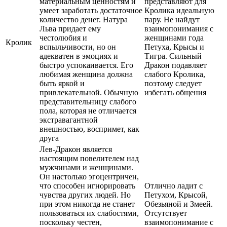
материальным ценностям и
представляют для
умеет заработать достаточное
Кролика идеальную
количество денег. Натура
пару. Не найдут
Льва придает ему
взаимопонимания с
честолюбия и
женщинами года
Кролик
вспыльчивости, но он
Петуха, Крысы и
адекватен в эмоциях и
Тигра. Сильный
быстро успокаивается. Его
Дракон подавляет
любимая женщина должна
слабого Кролика,
быть яркой и
поэтому следует
привлекательной. Обычную
избегать общения
представительницу слабого
пола, которая не отличается
экстравагантной
внешностью, воспримет, как
друга
Лев-Дракон является
настоящим повелителем над
мужчинами и женщинами.
Он настолько эгоцентричен,
что способен игнорировать
Отлично ладит с
чувства других людей. Но
Петухом, Крысой,
при этом никогда не станет
Обезьяной и Змеей.
пользоваться их слабостями,
Отсутствует
поскольку честен,
взаимопонимание с