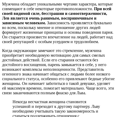
Мужчина обладает уникальными чертами характера, которые
совмещают в себе некоторые противоположности.
При всей
своей видимой силе, бесстрашии и самоотверженности,
Лев является очень ранимым, восприимчивым и
зависимым человеком.
Зависимость проявляется буквально
во всем, поскольку мнение и отношение других людей
формирует жизненные принципы и основы поведения парня.
Он старается произвести впечатление на людей, работает над
своей репутацией с особым усердием и трудолюбием.
Когда окружающие замечают это стремление, мужчина
приобретает необходимую мотивацию для самых смелых
достойных действий. Если его старания остаются без
достойного восхищения, парень замыкается в себе, у него
возникают комплексы неполноценности. Представитель
огненного знака начинает общаться с людьми более низкого
социального статуса, особенно его привлекают бедные убогие
женщины. Он начинает заботиться о такой девушке, уделяет
ей максимум времени, помогает материально. Чаще всего, эти
связи заканчиваются полным фиаско для Льва.
Некогда несчастная женщина становится
успешной и переходит к другому партнеру. Льву
необходимо учитывать такую закономерность и
стараться поддерживать отношения с