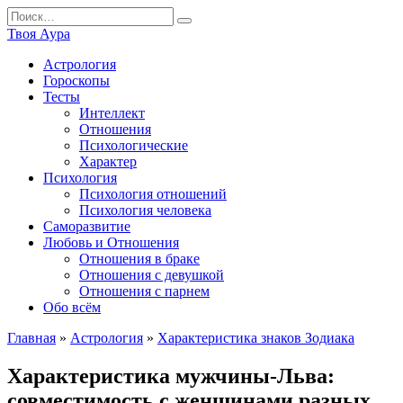
Перейти
Search
к
for:
Твоя Аура
содержанию
Астрология
Гороскопы
Тесты
Интеллект
Отношения
Психологические
Характер
Психология
Психология отношений
Психология человека
Саморазвитие
Любовь и Отношения
Отношения в браке
Отношения с девушкой
Отношения с парнем
Обо всём
Главная
»
Астрология
»
Характеристика знаков Зодиака
Характеристика мужчины-Льва:
совместимость с женщинами разных