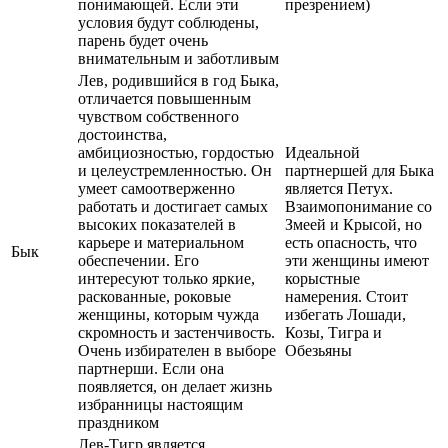
понимающей. Если эти
презрением)
условия будут соблюдены,
парень будет очень
внимательным и заботливым
Лев, родившийся в год Быка,
отличается повышенным
чувством собственного
достоинства,
амбициозностью, гордостью
Идеальной
и целеустремленностью. Он
партнершей для Быка
умеет самоотверженно
является Петух.
работать и достигает самых
Взаимопонимание со
высоких показателей в
Змеей и Крысой, но
карьере и материальном
есть опасность, что
Бык
обеспечении. Его
эти женщины имеют
интересуют только яркие,
корыстные
раскованные, роковые
намерения. Стоит
женщины, которым чужда
избегать Лошади,
скромность и застенчивость.
Козы, Тигра и
Очень избирателен в выборе
Обезьяны
партнерши. Если она
появляется, он делает жизнь
избранницы настоящим
праздником
Лев-Тигр является