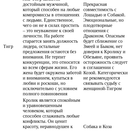
достойным мужчиной,
Прекрасная
который способен на любые
совместимость с
компромиссы в отношениях
Лошадью и Собакой.
с людьми. Единственное,
Эмоциональные, но
чего он не в силах простить
плодотворные
– это неуважение к своей
отношения с
личности. На работе
Драконом. Опасным
старается занять должность
будет сближение со
Тигр
лидера, остальные
Змеей и Быком, нет
предложения остаются без
доверия к Кролику и
внимания. Не терпит
Обезьяне, проявить
конкуренции, это относится
осторожность следует
ко всем сферам жизни. Его
в соглашении с
жена будет окружена заботой
Козой. Категорически
и вниманием, купаться в
не рекомендуются
любви и роскоши, но
связывать судьбу с
исключительно с условием
женщиной-Тигром
полного повиновения
Кролик является спокойным
и уравновешенным
человеком, который
способен сглаживать любые
конфликты. Он ценит
красоту, неравнодушен к
Собака и Коза