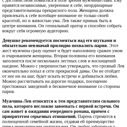
с достоинством появиться в поле зрения мужчины-Льва. Ему
нравятся независимые, уверенные в себе, неординарные
представительницы прекрасного пола. Женщина должна
привлекать к себе всеобщее внимание не только своей
красотой, но и живостью ума. Лев также привык быть в
центре внимания. Он гениальный оратор и способен собрать
вокруг себя огромную аудиторию.
Девушке рекомендуется посмеяться над его шутками и
обязательно невзначай прилюдно похвалить
парня
. Этот
жест мужчина сразу оценит и будет наполовину сражен умом
и очарованием женщины. Вторая половина его внимания
заполнится после нескольких лестных слов и восхищений
наедине. Можно с уверенностью утверждать, что грозный Лев
окончательно попал в сети прекрасной дамы. Он не отойдет
от нее ни на шаг, будет искать встречи и добиваться любви.
Можно рассчитывать на дорогие подарки, посещение
престижных заведений и бесконечное внимание со стороны
парня.
Мужчина-Лев относится к тем представителям сильного
пола, которого несложно завоевать с первой встречи. Он
сам живет в ожидании очередного романа, причем с
приоритетом серьезных отношений.
Парень стремится к
полноценной семейной жизни, отдавая ей преимущество
перед мимолетными интрижками. Он любит заботиться о