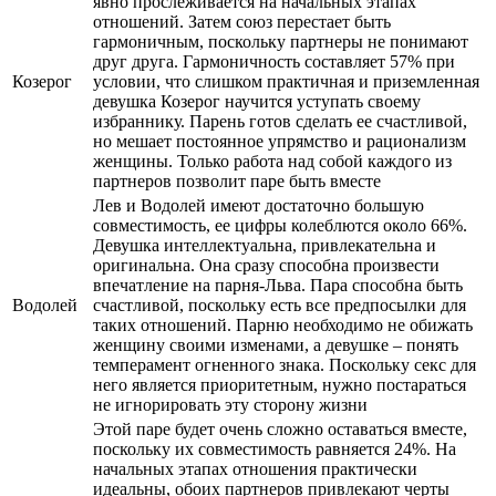
явно прослеживается на начальных этапах
отношений. Затем союз перестает быть
гармоничным, поскольку партнеры не понимают
друг друга. Гармоничность составляет 57% при
Козерог
условии, что слишком практичная и приземленная
девушка Козерог научится уступать своему
избраннику. Парень готов сделать ее счастливой,
но мешает постоянное упрямство и рационализм
женщины. Только работа над собой каждого из
партнеров позволит паре быть вместе
Лев и Водолей имеют достаточно большую
совместимость, ее цифры колеблются около 66%.
Девушка интеллектуальна, привлекательна и
оригинальна. Она сразу способна произвести
впечатление на парня-Льва. Пара способна быть
Водолей
счастливой, поскольку есть все предпосылки для
таких отношений. Парню необходимо не обижать
женщину своими изменами, а девушке – понять
темперамент огненного знака. Поскольку секс для
него является приоритетным, нужно постараться
не игнорировать эту сторону жизни
Этой паре будет очень сложно оставаться вместе,
поскольку их совместимость равняется 24%. На
начальных этапах отношения практически
идеальны, обоих партнеров привлекают черты