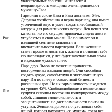
увлекательных событий. Интеллект и
неординарность женщины очень привлекают
мужчину-Льва
Гармония в союзе Льва и Рака достигает 64%.
Девушка хозяйственна и верна партнеру, она имеет
утонченный вкус и умеет создать необходимый
антураж для романтических встреч. Лев ценит эти
качества, но его смущает привычка сидеть дома и
Рак
углубляться в свои мысли. Не понимает он и
излишней сентиментальности и
впечатлительности партнерши. Если женщина
станет проще относиться к жизни и позволит себе
ею наслаждаться, у нее будет замечательная семья
и надежное мужское плечо
Пара двух Львов не может не привлекать
восторженных взглядов людей. Они способны
создать яркую, самобытную и экстравагантную
пару. Им по плечу и совместный бизнес, и
роскошный дом. Но их гармоничность находится
на уровне 45%. Свободолюбивые и независимые
Лев
супруги склонны постоянно конкурировать между
собой. Лишняя эмоциональность и
эгоцентричность не дает возможности пойти на
уступки. Женщина должна почувствовать себя
женой, которая находится «за мужем», тогда все