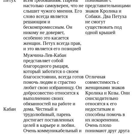
Петух
всем требованиям. Парень
понимание с
настолько самоуверен, что не
представительницами
слышит чужого мнения. Его
знаков Кролика и
слово всегда является
Собаки. Два Петуха
решающим и
не смогут
бескомпромиссным. Он
существовать под
никому не доверяет,
одной крышей
особенно это касается
женщин. Петух всегда прав,
и это является его позицией
Мужчина-Лев-Кабан
представляет собой
благородного рыцаря,
который заботится о своем
благосостоянии, всегда готов
Отличная
помочь людям и страстно
совместимость с
любит свою избранницу. Он
женщинами знаков
добросовестно относится к
Кролика и Козы. Они
выполнению своих
снисходительно
обязанностей на работе и
относятся к его
Кабан
дома. Честный и
недостаткам и
трудолюбивый, парень
способны помочь в
достигает поставленных
их искоренении.
целей в карьере и любви.
Очень плохо
Очень коммуникабельный и
понимают друг друга