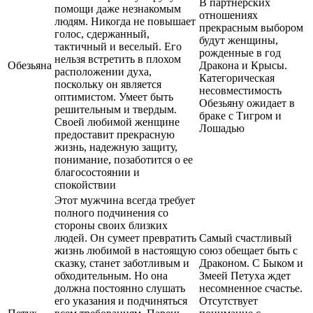
В партнерских
помощи даже незнакомым
отношениях
людям. Никогда не повышает
прекрасным выбором
голос, сдержанный,
будут женщины,
тактичный и веселый. Его
рожденные в год
нельзя встретить в плохом
Обезьяна
Дракона и Крысы.
расположении духа,
Категорическая
поскольку он является
несовместимость
оптимистом. Умеет быть
Обезьяну ожидает в
решительным и твердым.
браке с Тигром и
Своей любимой женщине
Лошадью
предоставит прекрасную
жизнь, надежную защиту,
понимание, позаботится о ее
благосостоянии и
спокойствии
Этот мужчина всегда требует
полного подчинения со
стороны своих близких
людей. Он сумеет превратить
Самый счастливый
жизнь любимой в настоящую
союз обещает быть с
сказку, станет заботливым и
Драконом. С Быком и
обходительным. Но она
Змеей Петуха ждет
должна постоянно слушать
несомненное счастье.
его указания и подчиняться
Отсутствует