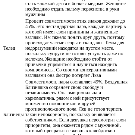
стать «ложкой дегтя в бочке с медом». Женщине
необходимо отдать пальму первенства в руки
мужчины
Процент совместимости этих знаков доходит до
45%. Это нестандартная пара, каждый партнер в
которой имеет свои принципы и жизненные
взгляды. Им тяжело понять друг друга, поэтому
происходят частые ссоры и скандалы. Темы для
Телец
недоразумений находятся на пустом месте,
поскольку супруги не готовы уступать даже по
мелочам. Женщине необходимо отойти от
привычки упрямиться и научиться находить
компромиссы. Со своими консервативными
взглядами она быстро потеряет Льва
Совместимость пары составляет 49%. Воздушная
Близняшка сохраняет свою свободу и
независимость. Она эмоциональна и
харизматична, рядом с ней присутствует
множество поклонников и друзей
противоположного пола. Лев не готов терпеть
Близнецы
такой непокорности, поскольку он является
собственником. Если девушка пересмотрит свои
приоритеты, она окажется рядом с мужчиной,
который превратит ее жизнь в калейдоскоп