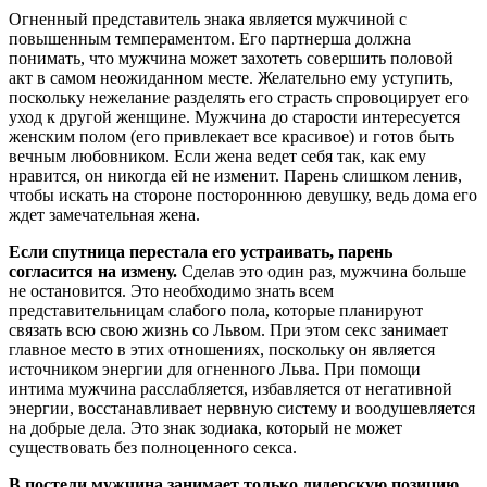
Огненный представитель знака является мужчиной с
повышенным темпераментом. Его партнерша должна
понимать, что мужчина может захотеть совершить половой
акт в самом неожиданном месте. Желательно ему уступить,
поскольку нежелание разделять его страсть спровоцирует его
уход к другой женщине. Мужчина до старости интересуется
женским полом (его привлекает все красивое) и готов быть
вечным любовником. Если жена ведет себя так, как ему
нравится, он никогда ей не изменит. Парень слишком ленив,
чтобы искать на стороне постороннюю девушку, ведь дома его
ждет замечательная жена.
Если спутница перестала его устраивать, парень
согласится на измену.
Сделав это один раз, мужчина больше
не остановится. Это необходимо знать всем
представительницам слабого пола, которые планируют
связать всю свою жизнь со Львом. При этом секс занимает
главное место в этих отношениях, поскольку он является
источником энергии для огненного Льва. При помощи
интима мужчина расслабляется, избавляется от негативной
энергии, восстанавливает нервную систему и воодушевляется
на добрые дела. Это знак зодиака, который не может
существовать без полноценного секса.
В постели мужчина занимает только лидерскую позицию,