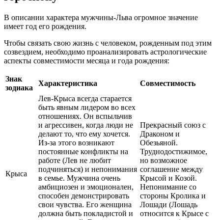
В описании характера мужчины-Льва огромное значение
имеет год его рождения.
Чтобы связать свою жизнь с человеком, рожденным под этим
созвездием, необходимо проанализировать астрологические
аспекты совместимости месяца и года рождения:
Знак
Характеристика
Совместимость
зодиака
Лев-Крыса всегда старается
быть явным лидером во всех
отношениях. Он вспыльчив
и агрессивен, когда люди не
Прекрасный союз с
делают то, что ему хочется.
Драконом и
Из-за этого возникают
Обезьяной.
постоянные конфликты на
Труднодостижимое,
работе (Лев не любит
но возможное
подчиняться) и непонимания
соглашение между
Крыса
в семье. Мужчина очень
Крысой и Козой.
амбициозен и эмоционален,
Непонимание со
способен демонстрировать
стороны Кролика и
свои чувства. Его женщина
Лошади (Лошадь
должна быть покладистой и
относится к Крысе с