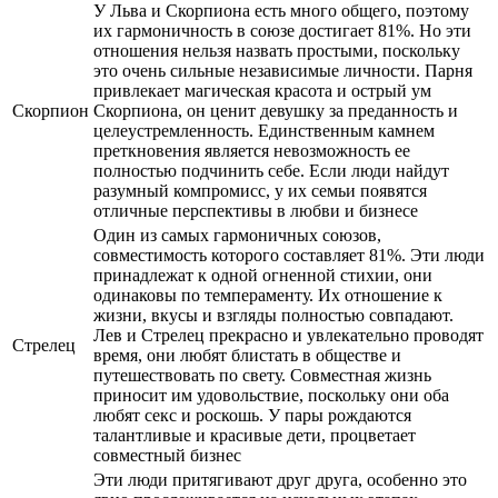
У Льва и Скорпиона есть много общего, поэтому
их гармоничность в союзе достигает 81%. Но эти
отношения нельзя назвать простыми, поскольку
это очень сильные независимые личности. Парня
привлекает магическая красота и острый ум
Скорпион
Скорпиона, он ценит девушку за преданность и
целеустремленность. Единственным камнем
преткновения является невозможность ее
полностью подчинить себе. Если люди найдут
разумный компромисс, у их семьи появятся
отличные перспективы в любви и бизнесе
Один из самых гармоничных союзов,
совместимость которого составляет 81%. Эти люди
принадлежат к одной огненной стихии, они
одинаковы по темпераменту. Их отношение к
жизни, вкусы и взгляды полностью совпадают.
Лев и Стрелец прекрасно и увлекательно проводят
Стрелец
время, они любят блистать в обществе и
путешествовать по свету. Совместная жизнь
приносит им удовольствие, поскольку они оба
любят секс и роскошь. У пары рождаются
талантливые и красивые дети, процветает
совместный бизнес
Эти люди притягивают друг друга, особенно это