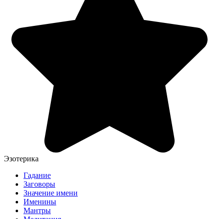
Эзотерика
Гадание
Заговоры
Значение имени
Именины
Мантры