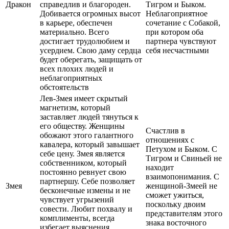
Дракон
справедлив и благороден.
Тигром и Быком.
Добивается огромных высот
Неблагоприятное
в карьере, обеспечен
сочетание с Собакой,
материально. Всего
при котором оба
достигает трудолюбием и
партнера чувствуют
усердием. Свою даму сердца
себя несчастными
будет оберегать, защищать от
всех плохих людей и
неблагоприятных
обстоятельств
Лев-Змея имеет скрытый
магнетизм, который
заставляет людей тянуться к
его обществу. Женщины
Счастлив в
обожают этого галантного
отношениях с
кавалера, который завышает
Петухом и Быком. С
себе цену. Змея является
Тигром и Свиньей не
собственником, который
находит
постоянно ревнует свою
взаимопонимания. С
партнершу. Себе позволяет
Змея
женщиной-Змеей не
бесконечные измены и не
сможет ужиться,
чувствует угрызений
поскольку двоим
совести. Любит похвалу и
представителям этого
комплименты, всегда
знака восточного
избегает выяснения