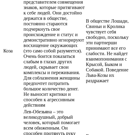
представителем совмещения
знаков, которые притягивают
к себе людей. Они достойно
держатся в обществе,
В обществе Лошади,
постоянно стараются
Свиньи и Кролика
подчеркнуть свое
чувствует себя
происхождение и статус и
свободно, поскольку
демонстративно игнорируют
эти партнерши
восхищение окружающих
принимают все его
Коза
(это само собой разумеется).
слабости. Не найдет
Очень боится показаться
взаимопонимания с
слабым в глазах других
Крысой, Быком и
людей, скрывает свои
Собакой. Поведение
комплексы и переживания.
Льва-Козы их
Для соблазнения женщины
раздражает
предпочтет потратить
большое количество денег.
Не выносит критики и
способен к агрессивным
действиям
Лев-Обезьяна – это
великодушный, добрый
человек, который помогает
всем обиженным. Он
способен протянуть руку