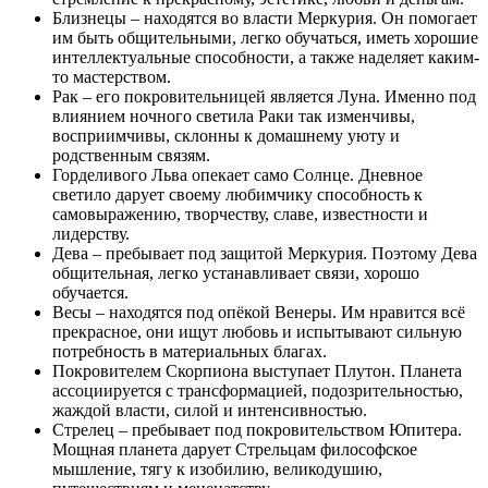
Близнецы – находятся во власти Меркурия. Он помогает
им быть общительными, легко обучаться, иметь хорошие
интеллектуальные способности, а также наделяет каким-
то мастерством.
Рак – его покровительницей является Луна. Именно под
влиянием ночного светила Раки так изменчивы,
восприимчивы, склонны к домашнему уюту и
родственным связям.
Горделивого Льва опекает само Солнце. Дневное
светило дарует своему любимчику способность к
самовыражению, творчеству, славе, известности и
лидерству.
Дева – пребывает под защитой Меркурия. Поэтому Дева
общительная, легко устанавливает связи, хорошо
обучается.
Весы – находятся под опёкой Венеры. Им нравится всё
прекрасное, они ищут любовь и испытывают сильную
потребность в материальных благах.
Покровителем Скорпиона выступает Плутон. Планета
ассоциируется с трансформацией, подозрительностью,
жаждой власти, силой и интенсивностью.
Стрелец – пребывает под покровительством Юпитера.
Мощная планета дарует Стрельцам философское
мышление, тягу к изобилию, великодушию,