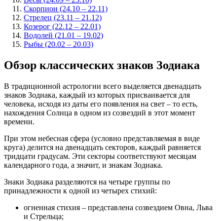
Скорпион (24.10 – 22.11)
Стрелец (23.11 – 21.12)
Козерог (22.12 – 22.01)
Водолей (21.01 – 19.02)
Рыбы (20.02 – 20.03)
Обзор классических знаков Зодиака
В традиционной астрологии всего выделяется двенадцать
знаков Зодиака, каждый из которых присваивается для
человека, исходя из даты его появления на свет – то есть,
нахождения Солнца в одном из созвездий в этот момент
времени.
При этом небесная сфера (условно представляемая в виде
круга) делится на двенадцать секторов, каждый равняется
тридцати градусам. Эти секторы соответствуют месяцам
календарного года, а значит, и знакам Зодиака.
Знаки Зодиака разделяются на четыре группы по
принадлежности к одной из четырех стихий:
огненная стихия – представлена созвездием Овна, Льва
и Стрельца;