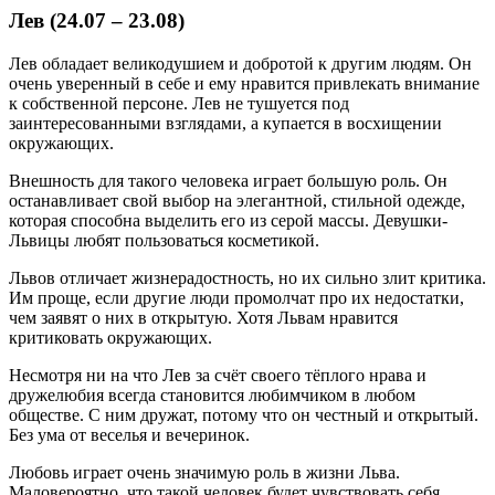
Лев (24.07 – 23.08)
Лев обладает великодушием и добротой к другим людям. Он
очень уверенный в себе и ему нравится привлекать внимание
к собственной персоне. Лев не тушуется под
заинтересованными взглядами, а купается в восхищении
окружающих.
Внешность для такого человека играет большую роль. Он
останавливает свой выбор на элегантной, стильной одежде,
которая способна выделить его из серой массы. Девушки-
Львицы любят пользоваться косметикой.
Львов отличает жизнерадостность, но их сильно злит критика.
Им проще, если другие люди промолчат про их недостатки,
чем заявят о них в открытую. Хотя Львам нравится
критиковать окружающих.
Несмотря ни на что Лев за счёт своего тёплого нрава и
дружелюбия всегда становится любимчиком в любом
обществе. С ним дружат, потому что он честный и открытый.
Без ума от веселья и вечеринок.
Любовь играет очень значимую роль в жизни Льва.
Маловероятно, что такой человек будет чувствовать себя