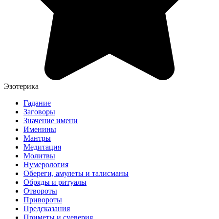
Эзотерика
Гадание
Заговоры
Значение имени
Именины
Мантры
Медитация
Молитвы
Нумерология
Обереги, амулеты и талисманы
Обряды и ритуалы
Отвороты
Привороты
Предсказания
Приметы и суеверия