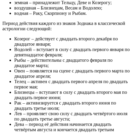
земная – принадлежит Тельцу, Деве и Козерогу;
воздушная – Близнецам, Весам и Водолею;
водная – Раку, Скорпиону и Рыбам.
Период действия каждого из знаков Зодиака в классической
астрологии следующий:
Козерог – действует с двадцать второго декабря по
двадцатое января;
Водолей – вступает в силу с двадцать первого января по
девятнадцатое февраля;
Рыбы – действительны с двадцатого февраля по
двадцатое марта;
Овен – появляется на сцене с двадцать первого марта по
двадцатое апреля;
Телец – активен с двадцать первого апреля по двадцать
первое мая;
Близнецы – вступают в силу с двадцать второго мая по
двадцать первое июня;
Рак – активизируется с двадцать второго июня по
двадцать третье июля;
Лев – проявляет свою силу с двадцать четвёртого июля
по двадцать третье августа;
Дева – период её действия начинается двадцать
четвёртым августа и кончается двадцать третьим