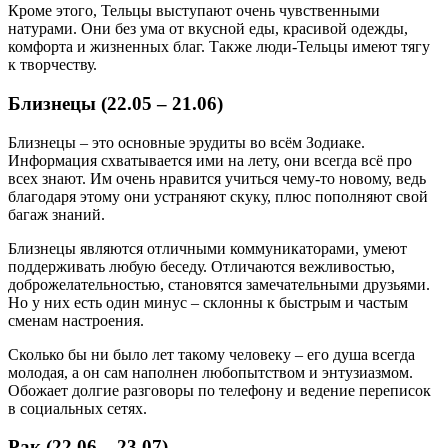
Кроме этого, Тельцы выступают очень чувственными
натурами. Они без ума от вкусной еды, красивой одежды,
комфорта и жизненных благ. Также люди-Тельцы имеют тягу
к творчеству.
Близнецы (22.05 – 21.06)
Близнецы – это основные эрудиты во всём Зодиаке.
Информация схватывается ими на лету, они всегда всё про
всех знают. Им очень нравится учиться чему-то новому, ведь
благодаря этому они устраняют скуку, плюс пополняют свой
багаж знаний.
Близнецы являются отличными коммуникаторами, умеют
поддерживать любую беседу. Отличаются вежливостью,
доброжелательностью, становятся замечательными друзьями.
Но у них есть один минус – склонны к быстрым и частым
сменам настроения.
Сколько бы ни было лет такому человеку – его душа всегда
молодая, а он сам наполнен любопытством и энтузиазмом.
Обожает долгие разговоры по телефону и ведение переписок
в социальных сетях.
Рак (22.06 – 23.07)