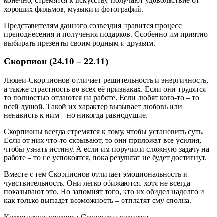
конечно, стремятся к искусству, получают удовольствие от
хороших фильмов, музыки и фотографий.
Представителям данного созвездия нравится процесс
преподнесения и получения подарков. Особенно им приятно
выбирать презенты своим родным и друзьям.
Скорпион (24.10 – 22.11)
Людей-Скорпионов отличает решительность и энергичность,
а также страстность во всех её признаках. Если они трудятся –
то полностью отдаются на работе. Если любят кого-то – то
всей душой. Такой их характер вызывает любовь или
ненависть к ним – но никогда равнодушие.
Скорпионы всегда стремятся к тому, чтобы установить суть.
Если от них что-то скрывают, то они приложат все усилия,
чтобы узнать истину. А если им поручили сложную задачу на
работе – то не успокоятся, пока результат не будет достигнут.
Вместе с тем Скорпионов отличает эмоциональность и
чувствительность. Они легко обижаются, хотя не всегда
показывают это. Но запомнят того, кто их обидел надолго и
как только выпадет возможность – отплатят ему сполна.
Кроме этого, человека-Скорпиона отличает