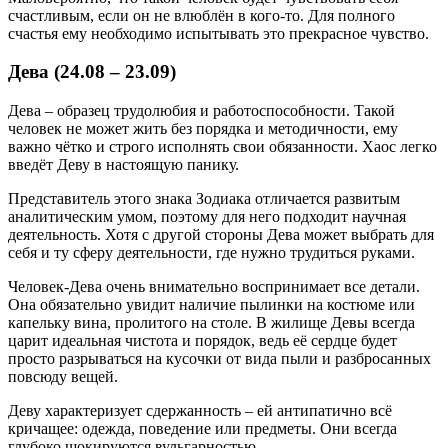
счастливым, если он не влюблён в кого-то. Для полного
счастья ему необходимо испытывать это прекрасное чувство.
Дева (24.08 – 23.09)
Дева – образец трудолюбия и работоспособности. Такой
человек не может жить без порядка и методичности, ему
важно чётко и строго исполнять свои обязанности. Хаос легко
введёт Деву в настоящую панику.
Представитель этого знака Зодиака отличается развитым
аналитическим умом, поэтому для него подходит научная
деятельность. Хотя с другой стороны Дева может выбрать для
себя и ту сферу деятельности, где нужно трудиться руками.
Человек-Дева очень внимательно воспринимает все детали.
Она обязательно увидит наличие пылинки на костюме или
капельку вина, пролитого на столе. В жилище Девы всегда
царит идеальная чистота и порядок, ведь её сердце будет
просто разрываться на кусочки от вида пыли и разбросанных
повсюду вещей.
Деву характеризует сдержанность – ей антипатично всё
кричащее: одежда, поведение или предметы. Они всегда
глубоко шокируются вульгарностью.