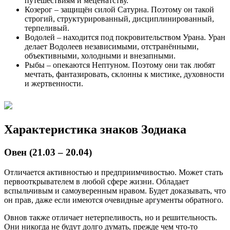
путешествиям и меценатству.
Козерог – защищён силой Сатурна. Поэтому он такой
строгий, структурированный, дисциплинированный,
терпеливый.
Водолей – находится под покровительством Урана. Уран
делает Водолеев независимыми, отстранёнными,
объективными, холодными и внезапными.
Рыбы – опекаются Нептуном. Поэтому они так любят
мечтать, фантазировать, склонны к мистике, духовности
и жертвенности.
Характеристика знаков Зодиака
Овен (21.03 – 20.04)
Отличается активностью и предприимчивостью. Может стать
первооткрывателем в любой сфере жизни. Обладает
вспыльчивым и самоуверенным нравом. Будет доказывать, что
он прав, даже если имеются очевидные аргументы обратного.
Овнов также отличает нетерпеливость, но и решительность.
Они никогда не будут долго думать, прежде чем что-то