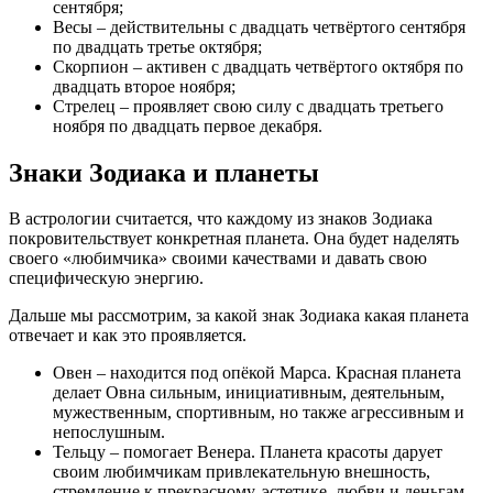
сентября;
Весы – действительны с двадцать четвёртого сентября
по двадцать третье октября;
Скорпион – активен с двадцать четвёртого октября по
двадцать второе ноября;
Стрелец – проявляет свою силу с двадцать третьего
ноября по двадцать первое декабря.
Знаки Зодиака и планеты
В астрологии считается, что каждому из знаков Зодиака
покровительствует конкретная планета. Она будет наделять
своего «любимчика» своими качествами и давать свою
специфическую энергию.
Дальше мы рассмотрим, за какой знак Зодиака какая планета
отвечает и как это проявляется.
Овен – находится под опёкой Марса. Красная планета
делает Овна сильным, инициативным, деятельным,
мужественным, спортивным, но также агрессивным и
непослушным.
Тельцу – помогает Венера. Планета красоты дарует
своим любимчикам привлекательную внешность,
стремление к прекрасному, эстетике, любви и деньгам.