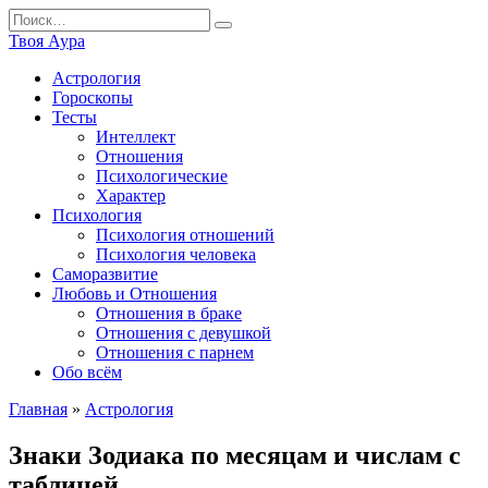
Перейти
Search
к
for:
Твоя Аура
содержанию
Астрология
Гороскопы
Тесты
Интеллект
Отношения
Психологические
Характер
Психология
Психология отношений
Психология человека
Саморазвитие
Любовь и Отношения
Отношения в браке
Отношения с девушкой
Отношения с парнем
Обо всём
Главная
»
Астрология
Знаки Зодиака по месяцам и числам с
таблицей