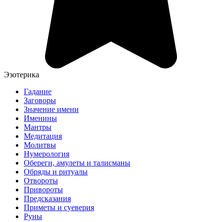
Эзотерика
Гадание
Заговоры
Значение имени
Именины
Мантры
Медитация
Молитвы
Нумерология
Обереги, амулеты и талисманы
Обряды и ритуалы
Отвороты
Привороты
Предсказания
Приметы и суеверия
Руны