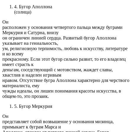
4. Бугор Аполлона
(солнца)
Он
расположен у основания четвертого пальца между буграми
Меркурия и Сатурна, внизу
он ограничен линией сердца. Развитый бугор Аполлона
указывает на гениальность,
ум, религиозную терпимость, любовь к искусству, литературе
и ко всему
прекрасному. Если этот бугор сильно развит, то его владелец
имеет страсть к
деньгам, соседствующий с мотовством, жаждет славы,
хвастлив и наделен игривым
нравом. Отсутствие бугра Аполлона характерно для черствого
материалиста, ему
чужды идеалы, он лишен понимания красоты искусства, в
общем-то, это прозаик.
5. Бугор Меркурия
Он
представляет собой возвышение у основания мизинца,
примыкает к буграм Марса и