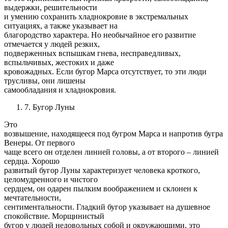
выдержки, решительности
и умению сохранить хладнокровие в экстремальных
ситуациях, а также указывает на
благородство характера. Но необычайное его развитие
отмечается у людей резких,
подверженных вспышкам гнева, несправедливых,
вспыльчивых, жестоких и даже
кровожадных. Если бугор Марса отсутствует, то эти люди
трусливы, они лишены
самообладания и хладнокровия.
7. Бугор Луны
Это
возвышение, находящееся под бугром Марса и напротив бугра
Венеры. От первого
чаще всего он отделен линией головы, а от второго – линией
сердца. Хорошо
развитый бугор Луны характеризует человека кроткого,
целомудренного и чистого
сердцем, он одарен пылким воображением и склонен к
мечтательности,
сентиментальности. Гладкий бугор указывает на душевное
спокойствие. Морщинистый
бугор у людей недовольных собой и окружающими, это