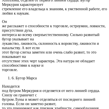
Аполлона, отделен от первого линией сердца. Бугор
Меркурия характеризует
стремление его владельца к знаниям, к умственной работе, его
любви к наукам.
Он
же расскажет о способности к торговле, остроумии, ловкости,
присутствии духа,
интереса ко всему сверхъестественному. Сильно развитый
бугор указывает на
лукавство, лживость, склонность к воровству, лживости и
нахальству. А вот если
этот бугор слегка заметен или очень слабо развит, то это
показывает на
отсутствие этих черт характера. Эта натура не обладает
способностями к науке и
торговле.
6. Бугор Марса
Находится
под бугром Меркурия и отделяется от него линией сердца.
Снизу он граничит с
бугром Луны и может отделяться от последнего линией
головы. Если он заметно развит,
то это принимают как признак храбрости, самообладания,