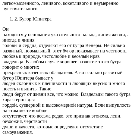
легкомысленного, ленивого, кокетливого и неумеренно
чувствительного.
2. Бугор Юпитера
Он
находится у основания указательного пальца, линия жизни, а
иногда и линия
головы и сердца, отделяют его от бугра Венеры. Не сильно
развитый, нормальный, этот бугор показывает на честность,
любовь к природе, честолюбие и веселый нрав
владельца. В любом случае хорошее развитие этого бугра
говорит о многих
прекрасных качествах обладателя. А вот сильно развитый
бугор Юпитера бывает у
людей склонных к плешивости и любящих вкусно и много
поесть и выпить. Такие
люди берут от жизни все, что можно. Владельцы такого бугра
характерны для
гордой, суеверной и высокомерной натуры. Если выпуклость
на этом месте вообще
отсутствует, что весьма редко, это признак эгоизма, лени,
безбожия, черствости
души и качеств, которые определяют отсутствие
самоуважения.