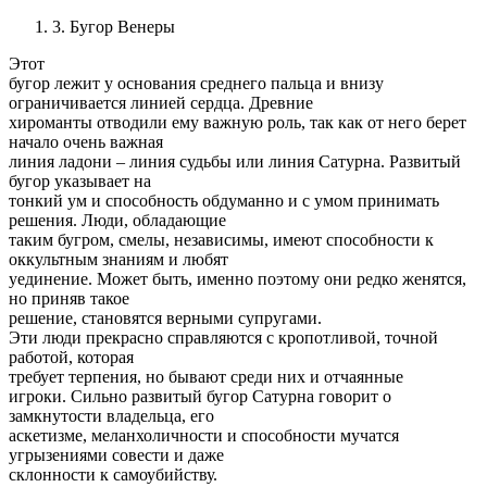
3. Бугор Венеры
Этот
бугор лежит у основания среднего пальца и внизу
ограничивается линией сердца. Древние
хироманты отводили ему важную роль, так как от него берет
начало очень важная
линия ладони – линия судьбы или линия Сатурна. Развитый
бугор указывает на
тонкий ум и способность обдуманно и с умом принимать
решения. Люди, обладающие
таким бугром, смелы, независимы, имеют способности к
оккультным знаниям и любят
уединение. Может быть, именно поэтому они редко женятся,
но приняв такое
решение, становятся верными супругами.
Эти люди прекрасно справляются с кропотливой, точной
работой, которая
требует терпения, но бывают среди них и отчаянные
игроки. Сильно развитый бугор Сатурна говорит о
замкнутости владельца, его
аскетизме, меланхоличности и способности мучатся
угрызениями совести и даже
склонности к самоубийству.