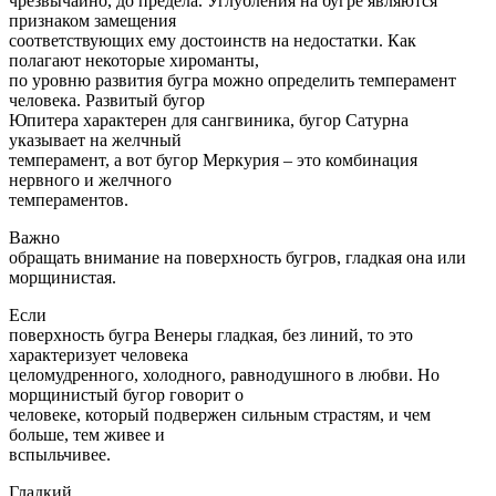
чрезвычайно, до предела. Углубления на бугре являются
признаком замещения
соответствующих ему достоинств на недостатки. Как
полагают некоторые хироманты,
по уровню развития бугра можно определить темперамент
человека. Развитый бугор
Юпитера характерен для сангвиника, бугор Сатурна
указывает на желчный
темперамент, а вот бугор Меркурия – это комбинация
нервного и желчного
темпераментов.
Важно
обращать внимание на поверхность бугров, гладкая она или
морщинистая.
Если
поверхность бугра Венеры гладкая, без линий, то это
характеризует человека
целомудренного, холодного, равнодушного в любви. Но
морщинистый бугор говорит о
человеке, который подвержен сильным страстям, и чем
больше, тем живее и
вспыльчивее.
Гладкий