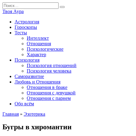
Перейти
Search
к
for:
Твоя Аура
содержанию
Астрология
Гороскопы
Тесты
Интеллект
Отношения
Психологические
Характер
Психология
Психология отношений
Психология человека
Саморазвитие
Любовь и Отношения
Отношения в браке
Отношения с девушкой
Отношения с парнем
Обо всём
Главная
»
Эзотерика
Бугры в хиромантии