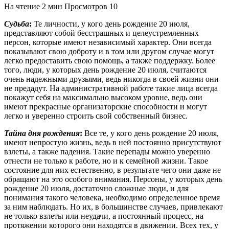
На чтение
2 мин
Просмотров
10
Судьба
:
Те личности, у кого день рождение 20 июля,
представляют собой бесстрашных и целеустремленных
персон, которые имеют независимый характер. Они всегда
показывают свою доброту и в том или другом случае могут
легко предоставить свою помощь, а также поддержку. Более
того, люди, у которых день рождение 20 июля, считаются
очень надежными друзьями, ведь никогда в своей жизни они
не предадут. На административной работе такие лица всегда
покажут себя на максимально высоком уровне, ведь они
имеют прекрасные организаторские способности и могут
легко и уверенно строить свой собственный бизнес.
Тайна дня рождения
:
Все те, у кого день рождение 20 июля,
имеют непростую жизнь, ведь в ней постоянно присутствуют
взлеты, а также падения. Такие перепады можно уверенно
отнести не только к работе, но и к семейной жизни. Такое
состояние для них естественно, в результате чего они даже не
обращают на это особого внимания. Персоны, у которых день
рождение 20 июля, достаточно сложные люди, и для
понимания такого человека, необходимо определенное время
за ним наблюдать. Но их, в большинстве случаев, привлекают
не только взлеты или неудачи, а постоянный процесс, на
протяжении которого они находятся в движении. Всех тех, у