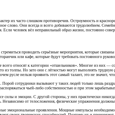
актер их часто слишком противоречив. Остроумность и красноре
анное слово. Они всегда и всего добиваются трудолюбием. Семей
лся. Если человек вёл неправильный образ жизни, постоянно сове
т стремиться проводить серьёзные мероприятия, которые связан
торанчик или кафе, которые будут требовать постоянного руково
е всего относят к категории «отшельников». Многие из них — 
то из толпы. Но зато они с лёгкостью могут выполнять трудную р
ем русле нельзя проявить этот самый талант, это не значит, что
. Порой сотрудники вызывают у таких людей только лишь раздра
аспоряжаться чьей-либо собственностью и при этом зарабатыват
се силы и эмоции. С другой стороны, у них практически никогда
ть. Независимо от телосложения, физические упражнения должны
ные эмоциональные проявления. Мощные импульсы необходимо на
ивают своих творческих способностей. Поэтому их и принимают