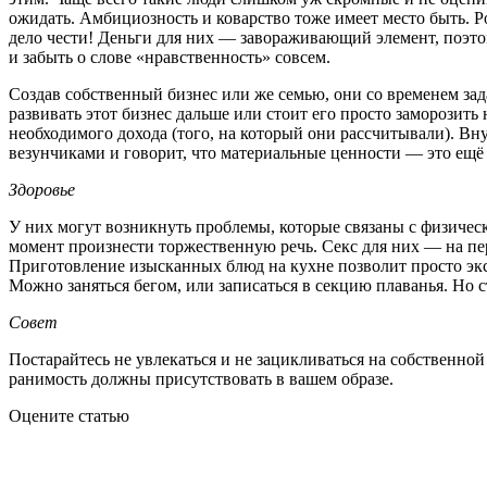
ожидать. Амбициозность и коварство тоже имеет место быть. Р
дело чести! Деньги для них — завораживающий элемент, поэто
и забыть о слове «нравственность» совсем.
Создав собственный бизнес или же семью, они со временем за
развивать этот бизнес дальше или стоит его просто заморозить
необходимого дохода (того, на который они рассчитывали). Вн
везунчиками и говорит, что материальные ценности — это ещё 
Здоровье
У них могут возникнуть проблемы, которые связаны с физическ
момент произнести торжественную речь. Секс для них — на пе
Приготовление изысканных блюд на кухне позволит просто эк
Можно заняться бегом, или записаться в секцию плаванья. Но с
Совет
Постарайтесь не увлекаться и не зацикливаться на собственной
ранимость должны присутствовать в вашем образе.
Оцените статью