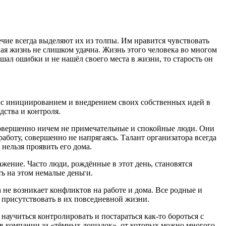
чие всегда выделяют их из толпы. Им нравится чувствовать
ная жизнь не слишком удачна. Жизнь этого человека во многом
ршал ошибки и не нашёл своего места в жизни, то старость он
ы с инициированием и внедрением своих собственных идей в
дства и контроля.
совершенно ничем не примечательные и спокойные люди. Они
аботу, совершенно не напрягаясь. Талант организатора всегда
 нельзя проявить его дома.
жение. Часто люди, рождённые в этот день, становятся
ь на этом немалые деньги.
 не возникает конфликтов на работе и дома. Все родные и
 присутствовать в их повседневной жизни.
учиться контролировать и постараться как-то бороться с
 в компании за «тёмных лошадок», от которых можно многого