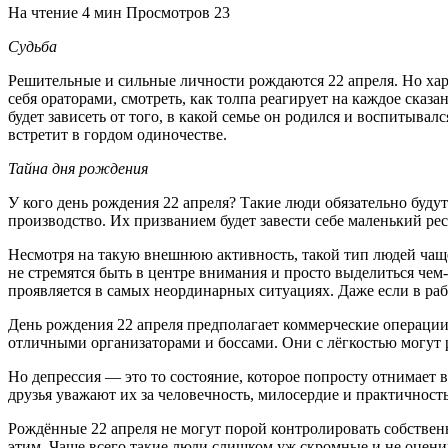
На чтение
4 мин
Просмотров
23
Судьба
Решительные и сильные личности рождаются 22 апреля. Но хар
себя ораторами, смотреть, как толпа реагирует на каждое сказ
будет зависеть от того, в какой семье он родился и воспитыва
встретит в гордом одиночестве.
Тайна дня рождения
У кого день рождения 22 апреля? Такие люди обязательно буду
производство. Их призванием будет завести себе маленький рес
Несмотря на такую внешнюю активность, такой тип людей чащ
не стремятся быть в центре внимания и просто выделиться чем-
проявляется в самых неординарных ситуациях. Даже если в рабоч
День рождения 22 апреля предполагает коммерческие операции
отличными организаторами и боссами. Они с лёгкостью могут р
Но депрессия — это то состояние, которое попросту отнимает в
друзья уважают их за человечность, милосердие и практичнос
Рождённые 22 апреля не могут порой контролировать собствен
этим. Чаще всего такие люди слишком уж скромные и не оцен