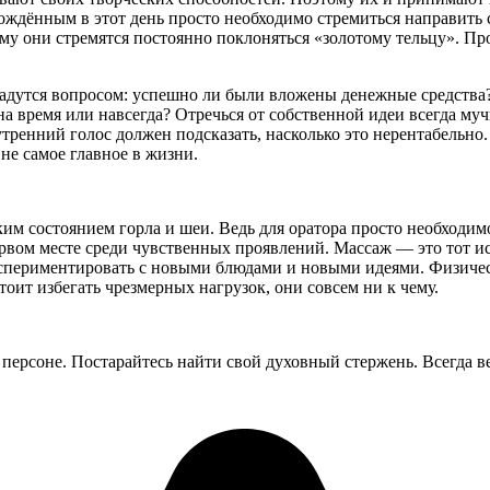
ождённым в этот день просто необходимо стремиться направить 
му они стремятся постоянно поклоняться «золотому тельцу». Пр
дадутся вопросом: успешно ли были вложены денежные средства?
 на время или навсегда? Отречься от собственной идеи всегда му
утренний голос должен подсказать, насколько это нерентабельн
не самое главное в жизни.
им состоянием горла и шеи. Ведь для оратора просто необходим
рвом месте среди чувственных проявлений. Массаж — это тот и
спериментировать с новыми блюдами и новыми идеями. Физическ
тоит избегать чрезмерных нагрузок, они совсем ни к чему.
 персоне. Постарайтесь найти свой духовный стержень. Всегда ве