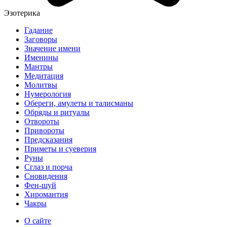
Эзотерика
Гадание
Заговоры
Значение имени
Именины
Мантры
Медитация
Молитвы
Нумерология
Обереги, амулеты и талисманы
Обряды и ритуалы
Отвороты
Привороты
Предсказания
Приметы и суеверия
Руны
Сглаз и порча
Сновидения
Фен-шуй
Хиромантия
Чакры
О сайте