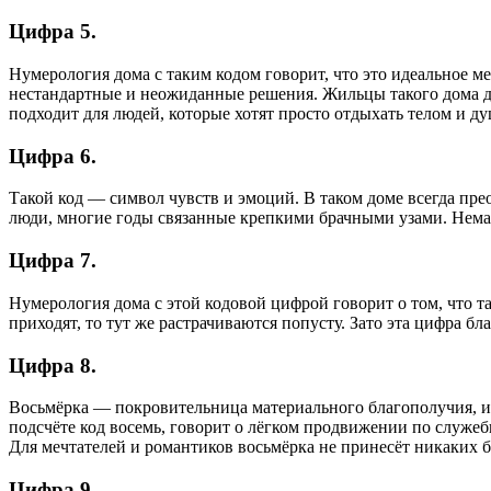
Цифра 5.
Нумерология дома с таким кодом говорит, что это идеальное м
нестандартные и неожиданные решения. Жильцы такого дома д
подходит для людей, которые хотят просто отдыхать телом и ду
Цифра 6.
Такой код — символ чувств и эмоций. В таком доме всегда пр
люди, многие годы связанные крепкими брачными узами. Немал
Цифра 7.
Нумерология дома с этой кодовой цифрой говорит о том, что та
приходят, то тут же растрачиваются попусту. Зато эта цифра б
Цифра 8.
Восьмёрка — покровительница материального благополучия, име
подсчёте код восемь, говорит о лёгком продвижении по служе
Для мечтателей и романтиков восьмёрка не принесёт никаких бл
Цифра 9.