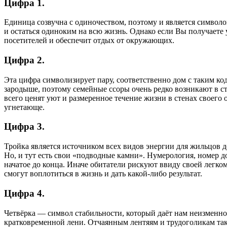
Цифра 1.
Единица созвучна с одиночеством, поэтому и является символо
и остаться одиноким на всю жизнь. Однако если Вы получаете у
посетителей и обеспечит отдых от окружающих.
Цифра 2.
Эта цифра символизирует пару, соответственно дом с таким к
зародыше, поэтому семейные ссоры очень редко возникают в с
всего ценят уют и размеренное течение жизни в стенах своего
угнетающе.
Цифра 3.
Тройка является источником всех видов энергии для жильцов д
Но, и тут есть свои «подводные камни». Нумерология, номер д
начатое до конца. Иначе обитатели рискуют ввиду своей легко
смогут воплотиться в жизнь и дать какой-либо результат.
Цифра 4.
Четвёрка — символ стабильности, который даёт нам неизменно
кратковременной лени. Отчаянным лентяям и трудоголикам так