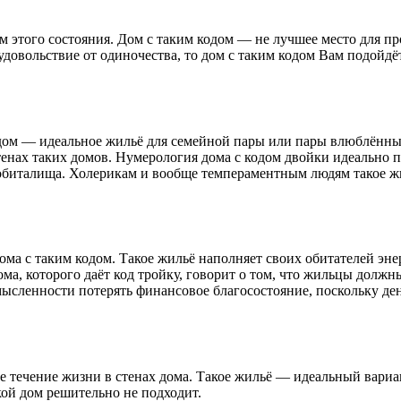
м этого состояния. Дом с таким кодом — не лучшее место для пр
довольствие от одиночества, то дом с таким кодом Вам подойдёт
одом — идеальное жильё для семейной пары или пары влюблённы
тенах таких домов. Нумерология дома с кодом двойки идеально 
 обиталища. Холерикам и вообще темпераментным людям такое жи
ома с таким кодом. Такое жильё наполняет своих обитателей эне
ома, которого даёт код тройку, говорит о том, что жильцы долж
мысленности потерять финансовое благосостояние, поскольку ден
е течение жизни в стенах дома. Такое жильё — идеальный вариа
ой дом решительно не подходит.