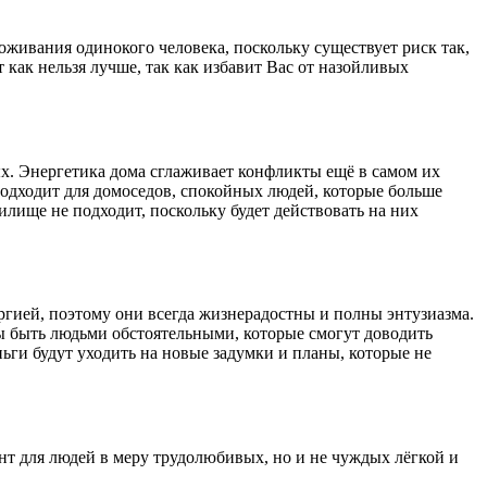
оживания одинокого человека, поскольку существует риск так,
 как нельзя лучше, так как избавит Вас от назойливых
х. Энергетика дома сглаживает конфликты ещё в самом их
подходит для домоседов, спокойных людей, которые больше
лище не подходит, поскольку будет действовать на них
ргией, поэтому они всегда жизнерадостны и полны энтузиазма.
ны быть людьми обстоятельными, которые смогут доводить
ьги будут уходить на новые задумки и планы, которые не
нт для людей в меру трудолюбивых, но и не чуждых лёгкой и