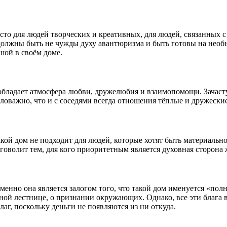
есто для людей творческих и креативных, для людей, связанных
олжны быть не чужды духу авантюризма и быть готовы на необ
шой в своём доме.
еобладает атмосфера любви, дружелюбия и взаимопомощи. Зачаст
оважно, что и с соседями всегда отношения тёплые и дружеские
кой дом не подходит для людей, которые хотят быть материально
лаговолит тем, для кого приоритетным является духовная сторона
нно она является залогом того, что такой дом именуется «полн
бной лестнице, о признании окружающих. Однако, все эти благ
аг, поскольку деньги не появляются из ни откуда.