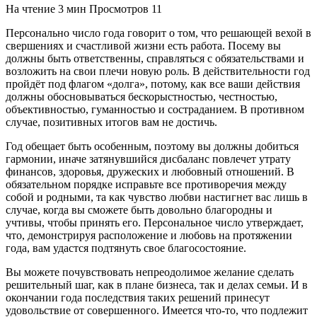
На чтение
3 мин
Просмотров
11
Персонально число года говорит о том, что решающей вехой в
свершениях и счастливой жизни есть работа. Посему вы
должны быть ответственны, справляться с обязательствами и
возложить на свои плечи новую роль. В действительности год
пройдёт под флагом «долга», потому, как все ваши действия
должны обосновываться бескорыстностью, честностью,
объективностью, гуманностью и состраданием. В противном
случае, позитивных итогов вам не достичь.
Год обещает быть особенным, поэтому вы должны добиться
гармонии, иначе затянувшийся дисбаланс повлечет утрату
финансов, здоровья, дружеских и любовный отношений. В
обязательном порядке исправьте все противоречия между
собой и родными, та как чувство любви настигнет вас лишь в
случае, когда вы сможете быть довольно благородны и
учтивы, чтобы принять его. Персональное число утверждает,
что, демонстрируя расположение и любовь на протяжении
года, вам удастся подтянуть свое благосостояние.
Вы можете почувствовать непреодолимое желание сделать
решительный шаг, как в плане бизнеса, так и делах семьи. И в
окончании года последствия таких решений принесут
удовольствие от совершенного. Имеется что-то, что подлежит