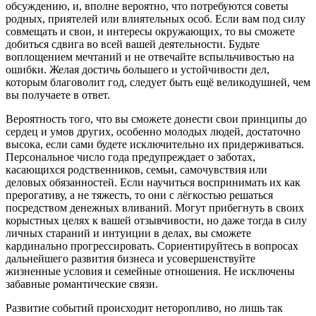
обсуждению, и, вполне вероятно, что потребуются советы
родных, приятелей или влиятельных особ. Если вам под силу
совмещать и свои, и интересы окружающих, то вы сможете
добиться сдвига во всей вашей деятельности. Будьте
воплощением мечтаний и не отвечайте вспыльчивостью на
ошибки. Желая достичь большего и устойчивости дел,
которым благоволит год, следует быть ещё великодушней, чем
вы получаете в ответ.
Вероятность того, что вы сможете донести свои принципы до
сердец и умов других, особенно молодых людей, достаточно
высока, если сами будете исключительно их придерживаться.
Персональное число года предупреждает о заботах,
касающихся родственников, семьи, самочувствия или
деловых обязанностей. Если научиться воспринимать их как
прерогативу, а не тяжесть, то они с лёгкостью решаться
посредством денежных вливаний. Могут прибегнуть в своих
корыстных целях к вашей отзывчивости, но даже тогда в силу
личных стараний и интуиции в делах, вы сможете
кардинально прогрессировать. Сориентируйтесь в вопросах
дальнейшего развития бизнеса и усовершенствуйте
жизненные условия и семейные отношения. Не исключены
забавные романтические связи.
Развитие событий происходит неторопливо, но лишь так