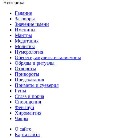
Эзотерика
Гадание
Заговоры
Значение имени
Именины
Мантры
Медитация
Молитвы
Нумерология
Обереги, амулеты и талисманы
Обряды и ритуалы
Отвороты
Привороты
Предсказания
Приметы и суеверия
Руны
Сглаз и порча
Сновидения
Фен-шуй
Хиромантия
Чакры
О сайте
Карта сайта