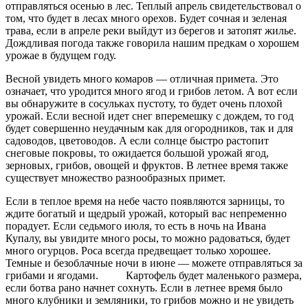
отправляться осенью в лес. Теплый апрель свидетельствовал о
том, что будет в лесах много орехов. Будет сочная и зеленая
трава, если в апреле реки выйдут из берегов и затопят жилье.
Дождливая погода также говорила нашим предкам о хорошем
урожае в будущем году.
Весной увидеть много комаров — отличная примета. Это
означает, что уродится много ягод и грибов летом. А вот если
вы обнаружите в сосульках пустоту, то будет очень плохой
урожай. Если весной идет снег вперемешку с дождем, то год
будет совершенно неудачным как для огородников, так и для
садоводов, цветоводов. А если солнце быстро растопит
снеговые покровы, то ожидается большой урожай ягод,
зерновых, грибов, овощей и фруктов. В летнее время также
существует множество разнообразных примет.
Если в теплое время на небе часто появляются зарницы, то
ждите богатый и щедрый урожай, который вас непременно
порадует. Если седьмого июля, то есть в ночь на Ивана
Купалу, вы увидите много росы, то можно радоваться, будет
много огурцов. Роса всегда предвещает только хорошее.
Темные и безоблачные ночи в июне — можете отправляться за
грибами и ягодами. Картофель будет маленького размера,
если ботва рано начнет сохнуть. Если в летнее время было
много клубники и земляники, то грибов можно и не увидеть