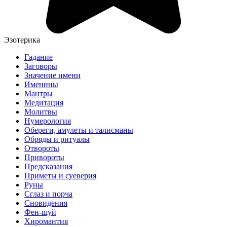
Эзотерика
Гадание
Заговоры
Значение имени
Именины
Мантры
Медитация
Молитвы
Нумерология
Обереги, амулеты и талисманы
Обряды и ритуалы
Отвороты
Привороты
Предсказания
Приметы и суеверия
Руны
Сглаз и порча
Сновидения
Фен-шуй
Хиромантия