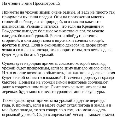
На чтение
3 мин
Просмотров
15
Приметы на урожай зимой очень разные. И ведь не просто так
придумали их наши предки. Они на протяжении многих
столетий наблюдали за природой, осознавали какие-то
взаимосвязи. Раньше считалось, что если на Крещение и
Рождество выпадет большое количество снега, то можно
ожидать большой урожай. Болезни обойдут растения
стороной, и они дадут много вкусных и сочных овощей,
фруктов и ягод. Если к окончанию декабря на дворе стоит
ясная и солнечная погода, это говорит о том, что весь год вас
будет ждать богатый урожай.
Существует народная примета, согласно которой весь год
урожай будет прекрасным, если за зиму выпало много снега.
И это вполне возможно объяснить, так как почва долгое время
будет весной оставаться влажной. И семена прорастут гораздо
быстрее. Приметы на урожай зимой некоторые соблюдают
даже в современном мире. Считалось раньше, что если на
деревьях будет много инея, то уродятся многие культуры.
Также существуют приметы на урожай в другие периоды
года. К примеру, если в марте будет сухая погода и земля, а в
мае будут холода, то это говорило о том, что можно ждать
огромный урожай. Сыро в апрельский месяц — можете смело