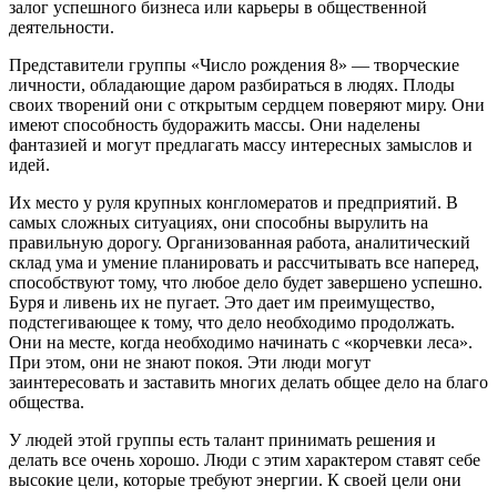
залог успешного бизнеса или карьеры в общественной
деятельности.
Представители группы «Число рождения 8» — творческие
личности, обладающие даром разбираться в людях. Плоды
своих творений они с открытым сердцем поверяют миру. Они
имеют способность будоражить массы. Они наделены
фантазией и могут предлагать массу интересных замыслов и
идей.
Их место у руля крупных конгломератов и предприятий. В
самых сложных ситуациях, они способны вырулить на
правильную дорогу. Организованная работа, аналитический
склад ума и умение планировать и рассчитывать все наперед,
способствуют тому, что любое дело будет завершено успешно.
Буря и ливень их не пугает. Это дает им преимущество,
подстегивающее к тому, что дело необходимо продолжать.
Они на месте, когда необходимо начинать с «корчевки леса».
При этом, они не знают покоя. Эти люди могут
заинтересовать и заставить многих делать общее дело на благо
общества.
У людей этой группы есть талант принимать решения и
делать все очень хорошо. Люди с этим характером ставят себе
высокие цели, которые требуют энергии. К своей цели они