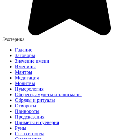
Эзотерика
Гадание
Заговоры
Значение имени
Именины
Мантры
Медитация
Молитвы
Нумерология
Обереги, амулеты и талисманы
Обряды и ритуалы
Отвороты
Привороты
Предсказания
Приметы и суеверия
Руны
Сглаз и порча