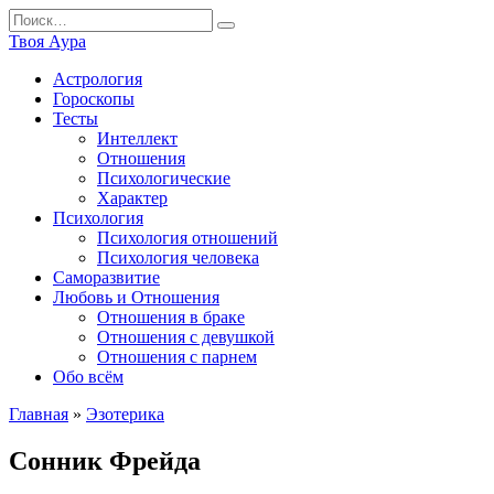
Перейти
Search
к
for:
Твоя Аура
содержанию
Астрология
Гороскопы
Тесты
Интеллект
Отношения
Психологические
Характер
Психология
Психология отношений
Психология человека
Саморазвитие
Любовь и Отношения
Отношения в браке
Отношения с девушкой
Отношения с парнем
Обо всём
Главная
»
Эзотерика
Сонник Фрейда