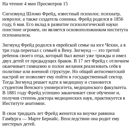
На чтение
4 мин
Просмотров
15
Сигизмунд Шломо Фрейд, известный психолог, психиатр,
невролог, а также создатель сонника. Фрейд родился в 1856
году, 6 мая. Его вклад в развитие психологической науки
поистине огромен, он является основоположником института
психоанализа.
Зигмунд Фрейд родился в еврейской семье на юге Чехии, а в
три года переехал с семьей в Вену. Зигмунд — это третий
ребенок своего отца, который был женат уже трижды и имел
двух детей от предыдущих браков. В 17 лет Фрейд с отличием
оканчивает гимназию и полон желания реализовать себя в
политике или военной структуре. Но общий антисемитский
настрой не позволяет ему пойти в государственный сектор.
Тогда Зигмунд решает идти в медицину и становится
студентом Венского университета, медицинского факультета.
В 1881 году Фрейд успешно заканчивает свое обучение и,
получив степень доктора медицинских наук, практикуется в
Институте анатомии.
В свои тридцать лет Фрейд женится на внучке раввина
Гамбурга — Марте Бернайс. Впоследствии она родит ему
шестерых детей.