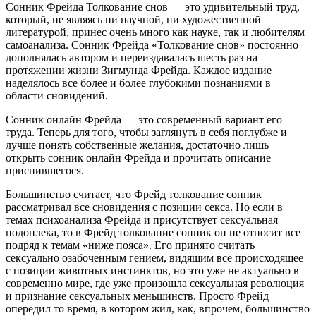
Сонник Фрейда Толкование снов — это удивительный труд,
который, не являясь ни научной, ни художественной
литературой, принес очень много как науке, так и любителям
самоанализа. Сонник Фрейда «Толкование снов» постоянно
дополнялась автором и переиздавалась шесть раз на
протяжении жизни Зигмунда Фрейда. Каждое издание
наделялось все более и более глубокими познаниями в
области сновидений.
Сонник онлайн Фрейда — это современный вариант его
труда. Теперь для того, чтобы заглянуть в себя поглубже и
лучше понять собственные желания, достаточно лишь
открыть сонник онлайн Фрейда и прочитать описание
приснившегося.
Большинство считает, что Фрейд толкование сонник
рассматривал все сновидения с позиции секса. Но если в
темах психоанализа Фрейда и присутствует сексуальная
подоплека, то в Фрейд толкование сонник он не относит все
подряд к темам «ниже пояса». Его принято считать
сексуально озабоченным гением, видящим все происходящее
с позиции животных инстинктов, но это уже не актуально в
современно мире, где уже произошла сексуальная революция
и признание сексуальных меньшинств. Просто Фрейд
опередил то время, в котором жил, как, впрочем, большинство