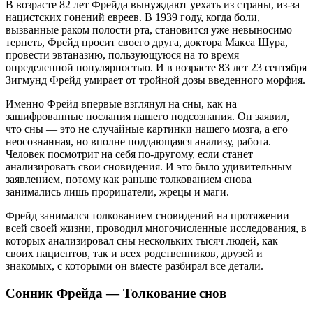
В возрасте 82 лет Фрейда вынуждают уехать из страны, из-за
нацистских гонений евреев. В 1939 году, когда боли,
вызванные раком полости рта, становится уже невыносимо
терпеть, Фрейд просит своего друга, доктора Макса Шура,
провести эвтаназию, пользующуюся на то время
определенной популярностью. И в возрасте 83 лет 23 сентября
Зигмунд Фрейд умирает от тройной дозы введенного морфия.
Именно Фрейд впервые взглянул на сны, как на
зашифрованные послания нашего подсознания. Он заявил,
что сны — это не случайные картинки нашего мозга, а его
неосознанная, но вполне поддающаяся анализу, работа.
Человек посмотрит на себя по-другому, если станет
анализировать свои сновидения. И это было удивительным
заявлением, потому как раньше толкованием снова
занимались лишь прорицатели, жрецы и маги.
Фрейд занимался толкованием сновидений на протяжении
всей своей жизни, проводил многочисленные исследования, в
которых анализировал сны нескольких тысяч людей, как
своих пациентов, так и всех родственников, друзей и
знакомых, с которыми он вместе разбирал все детали.
Сонник Фрейда — Толкование снов