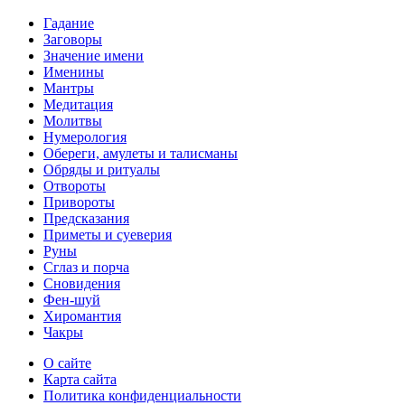
Гадание
Заговоры
Значение имени
Именины
Мантры
Медитация
Молитвы
Нумерология
Обереги, амулеты и талисманы
Обряды и ритуалы
Отвороты
Привороты
Предсказания
Приметы и суеверия
Руны
Сглаз и порча
Сновидения
Фен-шуй
Хиромантия
Чакры
О сайте
Карта сайта
Политика конфиденциальности