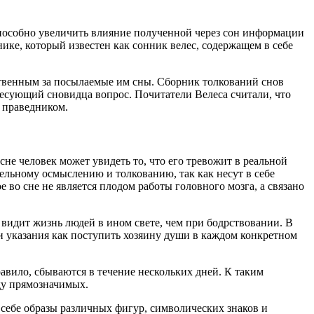
способно увеличить влияние полученной через сон информации
ике, который известен как сонник велес, содержащем в себе
ственным за посылаемые им сны. Сборник толкований снов
есующий сновидца вопрос. Почитатели Велеса считали, что
 праведником.
сне человек может увидеть то, что его тревожит в реальной
льному осмыслению и толкованию, так как несут в себе
 во сне не является плодом работы головного мозга, а связано
 видит жизнь людей в ином свете, чем при бодрствовании. В
 указания как поступить хозяину души в каждом конкретном
авило, сбываются в течение нескольких дней. К таким
ду прямозначимых.
себе образы различных фигур, символических знаков и