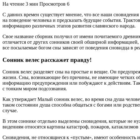
На чтение
3 мин
Просмотров
6
С давних времен существует мнение, что все наши сновидения
на поведение человека и предсказать будущие события. Тракто
информацию различных этапов развития славянского народа.
Свое название сборник получил от имени почитаемого древним
отличается от других сонников своей обширной информацией, 
все посылаемые богом сны зависят от поведения сновидца в р
Сонник велес расскажет правду!
Сонник велес разделяет сны на простые и вещие. Он предупрежд
жизни. Сны, возникающие без причины, не имеющие четких обр
информацию предупреждения или побуждают к действиям. Такие 
с тонким миром подсознания.
Как утверждает Малый сонник велес, во время сна душа челове
таком состоянии душа способна общаться с богами или родств
случае.
В этом соннике отдельно выделены сновидения, которые не нуж
видениям относятся картины катастроф, пожаров, катаклизмов
Сновидения, не относящиеся к «пустым», имеют особенность и