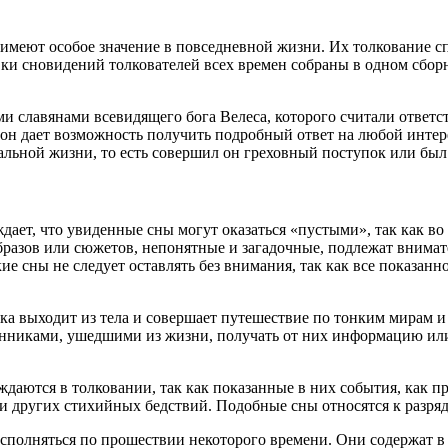
 имеют особое значение в повседневной жизни. Их толкование 
вки сновидений толкователей всех времен собраны в одном сборн
и славянами всевидящего бога Велеса, которого считали ответ
он дает возможность получить подробный ответ на любой интер
еальной жизни, то есть совершил он греховный поступок или был
ает, что увиденные сны могут оказаться «пустыми», так как во 
азов или сюжетов, непонятные и загадочные, подлежат внимате
сны не следует оставлять без внимания, так как все показанное
ка выходит из тела и совершает путешествие по тонким мирам и
енниками, ушедшими из жизни, получать от них информацию или
даются в толковании, так как показанные в них события, как пр
 и других стихийных бедствий. Подобные сны относятся к разря
сполняться по прошествии некоторого времени. Они содержат в 