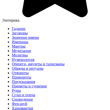
Эзотерика
Гадание
Заговоры
Значение имени
Именины
Мантры
Медитация
Молитвы
Нумерология
Обереги, амулеты и талисманы
Обряды и ритуалы
Отвороты
Привороты
Предсказания
Приметы и суеверия
Руны
Сглаз и порча
Сновидения
Фен-шуй
Хиромантия