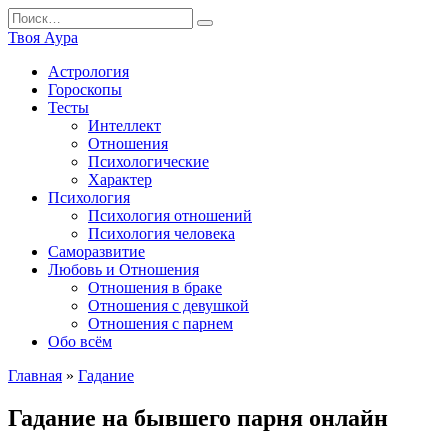
Перейти
Search
к
for:
Твоя Аура
содержанию
Астрология
Гороскопы
Тесты
Интеллект
Отношения
Психологические
Характер
Психология
Психология отношений
Психология человека
Саморазвитие
Любовь и Отношения
Отношения в браке
Отношения с девушкой
Отношения с парнем
Обо всём
Главная
»
Гадание
Гадание на бывшего парня онлайн