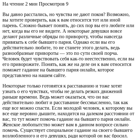
На чтение
2 мин
Просмотров
9
Вы давно расстались, но чувства не дают покоя? Возможно,
вы хотите проверить, как к вам относится тот или иной
парень. Сложно бывает понять, до сих пор вы его любите или
нет, когда вы его не видите. А некоторые девушки вовсе
делают различные обряды по привороту, чтобы навсегда
привязать к себе бывшего парня. Однако если вы его
действительно любите, то не станете этого делать, ведь
разнообразные привороты — это по сути своей порча.
Человек будет чувствовать себя как-то неестественно, если вы
его приворожите. Понять, как же на деле он к вам относится
поможет гадание на бывшего парня онлайн, которое
представлено на нашем сайте.
Некоторые только готовятся к расставанию и тоже хотят
узнать о его чувствах, чтобы не делать резких движений
раньше времени. Ведь может оказаться, что он вас
действительно любит и расставание бессмысленно, так как
еще все можно спасти. Если молодой человек, к которому вы
все еще неровно дышите, находится на далеком расстоянии от
вас, то тут может помочь гадание на бывшего парня онлайн.
Женское любопытство может вам в данном вопросе сильно
помочь. Существует специальное гадание на своего бывшего
возлюбленного и его девушку, ради которой он вас бросил.