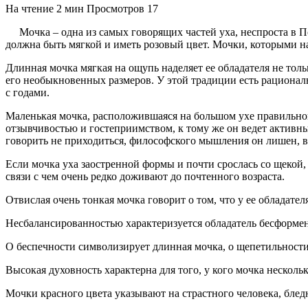
На чтение
2 мин
Просмотров
17
Мочка – одна из самых говорящих частей уха, неспроста в 
должна быть мягкой и иметь розовый цвет. Мочки, которыми н
Длинная мочка мягкая на ощупь наделяет ее обладателя не тол
его необыкновенных размеров. У этой традиции есть рациональн
с годами.
Маленькая мочка, расположившаяся на большом ухе правильной
отзывчивостью и гостеприимством, к тому же он ведет активн
говорить не приходиться, философского мышления он лишен, в 
Если мочка уха заостренной формы и почти срослась со щекой,
связи с чем очень редко доживают до почтенного возраста.
Отвислая очень тонкая мочка говорит о том, что у ее обладате
Несбалансированностью характеризуется обладатель бесформе
О беспечности символизирует длинная мочка, о щепетильност
Высокая духовность характерна для того, у кого мочка несколь
Мочки красного цвета указывают на страстного человека, бле