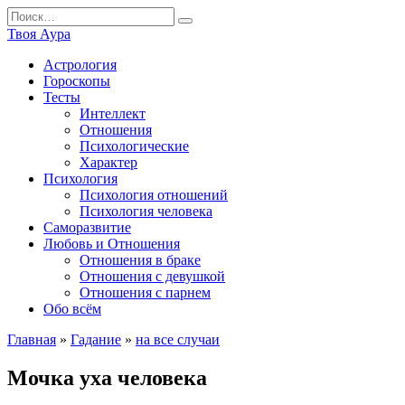
Перейти
Search
к
for:
Твоя Аура
содержанию
Астрология
Гороскопы
Тесты
Интеллект
Отношения
Психологические
Характер
Психология
Психология отношений
Психология человека
Саморазвитие
Любовь и Отношения
Отношения в браке
Отношения с девушкой
Отношения с парнем
Обо всём
Главная
»
Гадание
»
на все случаи
Мочка уха человека