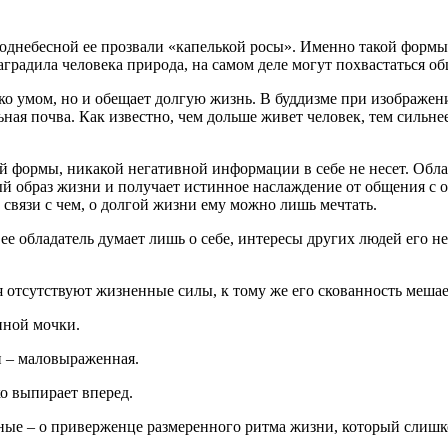
Поднебесной ее прозвали «капелькой росы». Именно такой формы 
аградила человека природа, на самом деле могут похвастаться 
ько умом, но и обещает долгую жизнь. В буддизме при изображен
ая почва. Как известно, чем дольше живет человек, тем сильнее
 формы, никакой негативной информации в себе не несет. Обла
ый образ жизни и получает истинное наслаждение от общения с
связи с чем, о долгой жизни ему можно лишь мечтать.
 ее обладатель думает лишь о себе, интересы других людей его
ля отсутствуют жизненные силы, к тому же его скованность меша
нной мочки.
и – маловыраженная.
ко выпирает вперед.
дные – о приверженце размеренного ритма жизни, который слиш