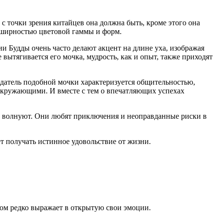
с точки зрения китайцев она должна быть, кроме этого она
обширностью цветовой гаммы и форм.
ии Будды очень часто делают акцент на длине уха, изображая
 вытягивается его мочка, мудрость, как и опыт, также приходят
датель подобной мочки характеризуется общительностью,
 окружающими. И вместе с тем о впечатляющих успехах
 не волнуют. Они любят приключения и неоправданные риски в
ет получать истинное удовольствие от жизни.
ком редко выражает в открытую свои эмоции.