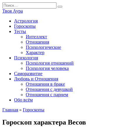
Перейти
Search
к
for:
Твоя Аура
содержанию
Астрология
Гороскопы
Тесты
Интеллект
Отношения
Психологические
Характер
Психология
Психология отношений
Психология человека
Саморазвитие
Любовь и Отношения
Отношения в браке
Отношения с девушкой
Отношения с парнем
Обо всём
Главная
»
Гороскопы
Гороскоп характера Весов