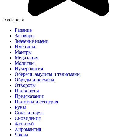
Эзотерика
Гадание
Заговоры
Значение имени
Именины
Мантры
Медитация
Молитвы
Нумерология
Обереги, амулеты и талисманы
Обряды и ритуалы
Отвороты
Привороты
Предсказания
Приметы и суеверия
Руны
Сглаз и порча
Сновидения
Фен-шуй
Хиромантия
Чакры