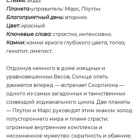
Стихия:
Вода.
Планета-
управитель: Марс, Плутон.
Благоприятный день:
вторник.
Цвет:
красный.
Ключевые слова:
страстно, интенсивно.
Камни:
камни яркого глубокого цвета, топаз,
гематит, аметист.
Отдохнув немного в доме изящных и
уравновешенных Весов, Солнце опять
движется вперед — встречает Скорпиона —
одного из самых загадочных и таинственных
созвездий зодиакального цикла. Две планеты
— Плутон и Марс руководят этим знаком: холод
потустороннего мира и пламя страсти;
огромные внутренние комплексы и
несомненное мужество; скрытность и обаяние;