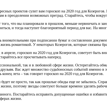
есных проектов сулит вам гороскоп на 2020 год для Козерогов.
 вам в преодолении возможных преград. Старайтесь, чтобы вокру
от того, что вы планировали в прошлом, меньше нервничать и за
ться, и тогда наступит благоприятный период для вас. На мног
ть внимательными при подписании бумаг и составлении документ
жизнь романтикой. У некоторых Козерогов, которые связаны бра
 апреле, гороскоп на 2020 год для Козерогов, советует быть вни
старайтесь все просчитывать наперед.
ссиональной, так и в любовной сфере жизни. Остерегайтесь обма
рузьям. Вас ждет множество судьбоносных событий именно в эт
 конец лета – так говорит гороскоп на 2020 год для Козерогов.
 будет не просто, так как прошлые обиды еще не забылись. Спра
 жизни, поэтому звезды советуют больше времени уделять рабо
ланного. Постарайтесь исправить допущенные ошибки и избавитьс
сферах жизни.