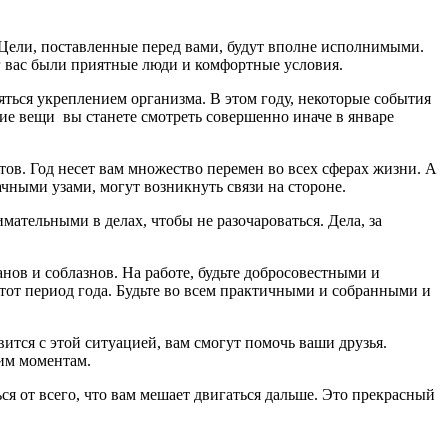
 Цели, поставленные перед вами, будут вполне исполнимыми.
г вас были приятные люди и комфортные условия.
няться укреплением организма. В этом году, некоторые события
ие вещи вы станете смотреть совершенно иначе в январе
ов. Год несет вам множество перемен во всех сферах жизни. А
чными узами, могут возникнуть связи на стороне.
мательными в делах, чтобы не разочароваться. Дела, за
нов и соблазнов. На работе, будьте добросовестными и
от период года. Будьте во всем практичными и собранными и
вится с этой ситуацией, вам смогут помочь ваши друзья.
чим моментам.
я от всего, что вам мешает двигаться дальше. Это прекрасный