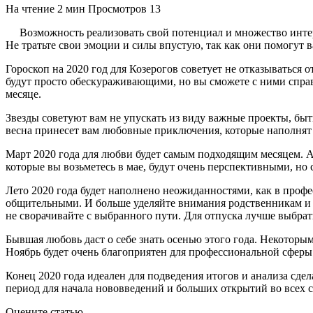
На чтение
2 мин
Просмотров
13
Возможность реализовать свой потенциал и множество интер
Не тратьте свои эмоции и силы впустую, так как они помогут
Гороскоп на 2020 год для Козерогов советует не отказываться 
будут просто обескураживающими, но вы сможете с ними справи
месяце.
Звезды советуют вам не упускать из виду важные проекты, бы
весна принесет вам любовные приключения, которые наполнят 
Март 2020 года для любви будет самым подходящим месяцем. А в
которые вы возьметесь в мае, будут очень перспективными, но 
Лето 2020 года будет наполнено неожиданностями, как в профе
общительными. И больше уделяйте внимания родственникам и д
не сворачивайте с выбранного пути. Для отпуска лучше выбрать
Бывшая любовь даст о себе знать осенью этого года. Некоторым
Ноябрь будет очень благоприятен для профессиональной сферы
Конец 2020 года идеален для подведения итогов и анализа сде
период для начала нововведений и больших открытий во всех 
Оцените статью