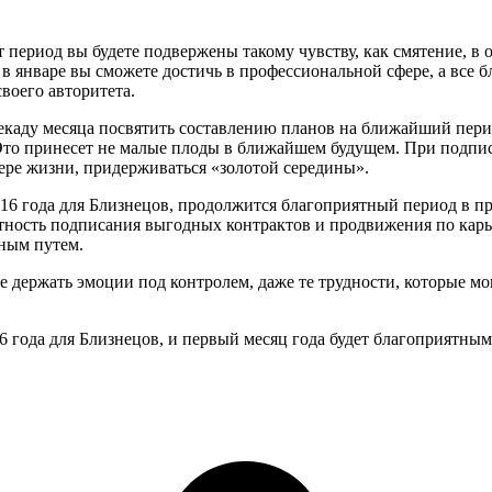
тот период вы будете подвержены такому чувству, как смятение,
в в январе вы сможете достичь в профессиональной сфере, а вс
своего авторитета.
декаду месяца посвятить составлению планов на ближайший пери
Это принесет не малые плоды в ближайшем будущем. При подпис
фере жизни, придерживаться «золотой середины».
2016 года для Близнецов, продолжится благоприятный период в 
ятность подписания выгодных контрактов и продвижения по карь
рным путем.
ете держать эмоции под контролем, даже те трудности, которые м
6 года для Близнецов, и первый месяц года будет благоприятным 