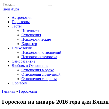
Перейти
Search
к
for:
Твоя Аура
содержанию
Астрология
Гороскопы
Тесты
Интеллект
Отношения
Психологические
Характер
Психология
Психология отношений
Психология человека
Саморазвитие
Любовь и Отношения
Отношения в браке
Отношения с девушкой
Отношения с парнем
Обо всём
Главная
»
Гороскопы
Гороскоп на январь 2016 года для Близ