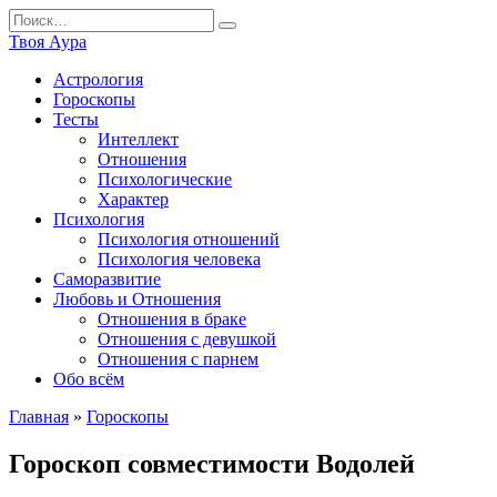
Перейти
Search
к
for:
Твоя Аура
содержанию
Астрология
Гороскопы
Тесты
Интеллект
Отношения
Психологические
Характер
Психология
Психология отношений
Психология человека
Саморазвитие
Любовь и Отношения
Отношения в браке
Отношения с девушкой
Отношения с парнем
Обо всём
Главная
»
Гороскопы
Гороскоп совместимости Водолей