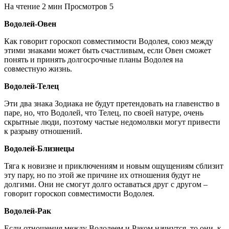
На чтение
2 мин
Просмотров
5
Водолей-Овен
Как говорит гороскоп совместимости Водолея, союз между
этими знаками может быть счастливым, если Овен сможет
понять и принять долгосрочные планы Водолея на
совместную жизнь.
Водолей-Телец
Эти два знака Зодиака не будут претендовать на главенство в
паре, но, что Водолей, что Телец, по своей натуре, очень
скрытные люди, поэтому частые недомолвки могут привести
к разрыву отношений.
Водолей-Близнецы
Тяга к новизне и приключениям и новым ощущениям сблизит
эту пару, но по этой же причине их отношения будут не
долгими. Они не смогут долго оставаться друг с другом –
говорит гороскоп совместимости Водолея.
Водолей-Рак
Если отношения между Водолеем и Раком начнутся, то они, к