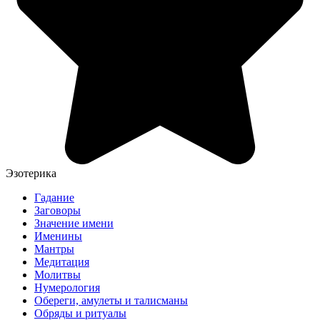
Эзотерика
Гадание
Заговоры
Значение имени
Именины
Мантры
Медитация
Молитвы
Нумерология
Обереги, амулеты и талисманы
Обряды и ритуалы