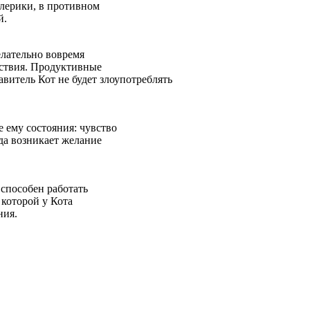
олерики, в противном
й.
елательно вовремя
йствия. Продуктивные
итель Кот не будет злоупотреблять
 ему состояния: чувство
да возникает желание
 способен работать
с которой у Кота
ния.