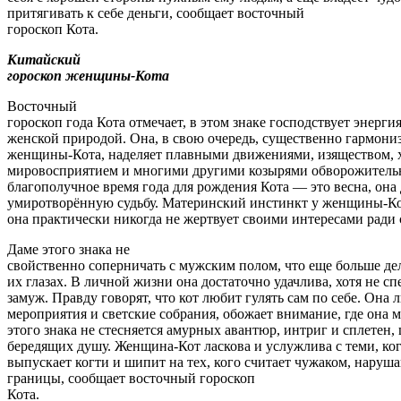
притягивать к себе деньги, сообщает восточный
гороскоп Кота.
Китайский
гороскоп женщины-Кота
Восточный
гороскоп года Кота отмечает, в этом знаке господствует энерг
женской природой. Она, в свою очередь, существенно гармони
женщины-Кота, наделяет плавными движениями, изяществом,
мировосприятием и многими другими козырями обворожитель
благополучное время года для рождения Кота — это весна, она
умиротворённую судьбу. Материнский инстинкт у женщины-Кот
она практически никогда не жертвует своими интересами ради 
Даме этого знака не
свойственно соперничать с мужским полом, что еще больше дел
их глазах. В личной жизни она достаточно удачлива, хотя не с
замуж. Правду говорят, что кот любит гулять сам по себе. Она
мероприятия и светские собрания, обожает внимание, где она 
этого знака не стесняется амурных авантюр, интриг и сплетен
бередящих душу. Женщина-Кот ласкова и услужлива с теми, ког
выпускает когти и шипит на тех, кого считает чужаком, нару
границы, сообщает восточный гороскоп
Кота.