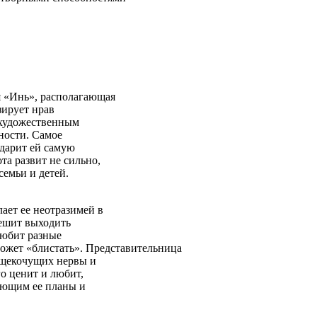
ия «Инь», располагающая
зирует нрав
 художественным
ности. Самое
 дарит ей самую
а развит не сильно,
семьи и детей.
ает ее неотразимей в
пешит выходить
 любит разные
может «блистать». Представительница
, щекочущих нервы и
о ценит и любит,
шающим ее планы и