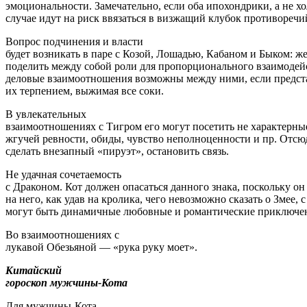
эмоциональности. Замечательно, если оба ипохондрики, а не х
случае идут на риск ввязаться в визжащий клубок противоречи
Вопрос подчинения и власти
будет возникать в паре с Козой, Лошадью, Кабаном и Быком: ж
поделить между собой роли для пропорционального взаимоде
деловые взаимоотношения возможны между ними, если представ
их терпением, выжимая все соки.
В увлекательных
взаимоотношениях с Тигром его могут посетить не характерные
жгучей ревности, обиды, чувство неполноценности и пр. Отсю
сделать внезапный «пируэт», остановить связь.
Не удачная сочетаемость
с Драконом. Кот должен опасаться данного знака, поскольку он
на него, как удав на кролика, чего невозможно сказать о Змее, 
могут быть динамичные любовные и романтические приключе
Во взаимоотношениях с
лукавой Обезьяной — «рука руку моет».
Китайский
гороскоп мужчины-Кота
Для мужчины-Кота