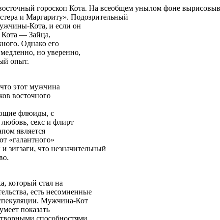
 восточный гороскоп Кота. На всеобщем унылом фоне вырисовыв
астера и Маргариту». Подозрительный
ужчины-Кота, и если он
 Кота — Зайца,
жного. Однако его
медленно, но уверенно,
ый опыт.
 что этот мужчина
ков восточного
ающие флюиды, с
 любовь, секс и флирт
пом является
 от «галантного»
 и зигзаги, что незначительный
во.
а, который стал на
ельства, есть несомненные
и спекуляции. Мужчина-Кот
 умеет показать
дотворными способностями