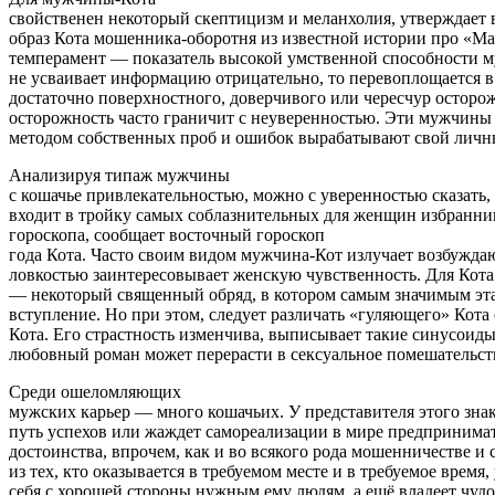
свойственен некоторый скептицизм и меланхолия, утверждает
образ Кота мошенника-оборотня из известной истории про «М
темперамент — показатель высокой умственной способности м
не усваивает информацию отрицательно, то перевоплощается в
достаточно поверхностного, доверчивого или чересчур осторо
осторожность часто граничит с неуверенностью. Эти мужчины 
методом собственных проб и ошибок вырабатывают свой личн
Анализируя типаж мужчины
с кошачье привлекательностью, можно с уверенностью сказать,
входит в тройку самых соблазнительных для женщин избранни
гороскопа, сообщает восточный гороскоп
года Кота. Часто своим видом мужчина-Кот излучает возбужд
ловкостью заинтересовывает женскую чувственность. Для Кота
— некоторый священный обряд, в котором самым значимым эта
вступление. Но при этом, следует различать «гуляющего» Кота
Кота. Его страстность изменчива, выписывает такие синусоиды
любовный роман может перерасти в сексуальное помешательст
Среди ошеломляющих
мужских карьер — много кошачьих. У представителя этого знак
путь успехов или жаждет самореализации в мире предпринимат
достоинства, впрочем, как и во всякого рода мошенничестве 
из тех, кто оказывается в требуемом месте и в требуемое время,
себя с хорошей стороны нужным ему людям, а ещё владеет чу