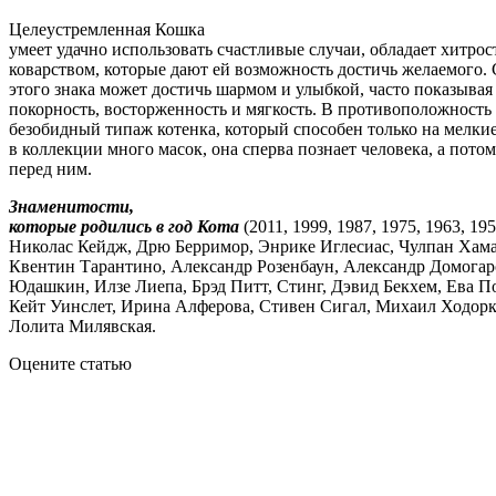
Целеустремленная Кошка
умеет удачно использовать счастливые случаи, обладает хитро
коварством, которые дают ей возможность достичь желаемого.
этого знака может достичь шармом и улыбкой, часто показыва
покорность, восторженность и мягкость. В противоположность
безобидный типаж котенка, который способен только на мелк
в коллекции много масок, она сперва познает человека, а пото
перед ним.
Знаменитости,
которые родились в год Кота
(2011, 1999, 1987, 1975, 1963, 195
Николас Кейдж, Дрю Берримор, Энрике Иглесиас, Чулпан Хам
Квентин Тарантино, Александр Розенбаун, Александр Домога
Юдашкин, Илзе Лиепа, Брэд Питт, Стинг, Дэвид Бекхем, Ева П
Кейт Уинслет, Ирина Алферова, Стивен Сигал, Михаил Ходор
Лолита Милявская.
Оцените статью