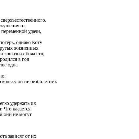
 сверхъестественного,
искушения от
и переменной удачи,
отерь, однако Коту
 крутых жизненных
и кошачьих божеств,
 родился в год
еще одна
но:
скольку он не безбилетник
легко удержать их
. Что касается
й они не могут
та зависят от их