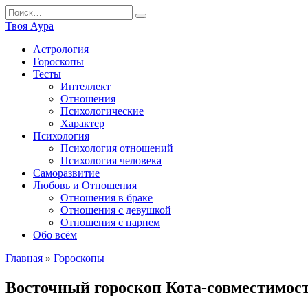
Перейти
Search
к
for:
Твоя Аура
содержанию
Астрология
Гороскопы
Тесты
Интеллект
Отношения
Психологические
Характер
Психология
Психология отношений
Психология человека
Саморазвитие
Любовь и Отношения
Отношения в браке
Отношения с девушкой
Отношения с парнем
Обо всём
Главная
»
Гороскопы
Восточный гороскоп Кота-совместимос