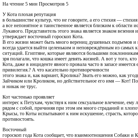
На чтение
5 мин
Просмотров
5
У Кота плохая репутация
в большинстве культур, что не говорите, а его стихия — стихия
а все непонятное и таинственное является близким к области 
Лукавого. Представитель этого знака является знаком везения 
утверждает восточный гороскоп Кота.
В его жизни может быть много верениц душевных подъемов и п
всегда удается выйти целеньким и неповреждённым из самых
ситуаций. Египтяне, которые являются большими поклонникам
зря полагали, что кошка имеет девять жизней. А вот у того, кто
Кота, даже в инциденте явного провала часто в запасе имеется 
привилегия.? А что касательно противоречивости
этого знака и, как вариант, Кролика? Звать его можно, как угод
Зайчиком или Кроликом, но действительное его имя — Кот! По
и никак не трус.
Кот частенько проявляет
интерес к Петухам, чувствуя к ним сексуальное влечение, ему 
рядом с собой, причиняя при этом им много страданий и хлопот
Крысы, то Коты испытывают к ним искушение, страсть, которо
противостоять.
Восточный
гороскоп года Кота сообщает, что взаимоотношения Собаки и Ко