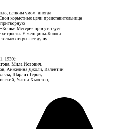
стью, цепким умом, иногда
 Свои корыстные цели представительница
я притворную
 «Кошке-Мегере» присутствует
ие хитрости. У женщины-Кошки
м только открывает душу
1, 1939):
атова, Мила Йовович,
ров, Анжелина Джоли, Валентин
ольна, Шарлиз Терон,
ковский, Уитни Хьюстон,