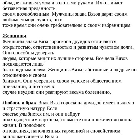
обладает живым умом и золотыми руками. Их отличает
беззаветная преданность
своим возлюбленным. Мужчины знака Вязов дарят своим
любимым море чувств, но в
тоже время они очень требовательны к своим избранницам.
Женщины
.
Женщины знака Вяза гороскопа друидов отличаются
открытостью, ответственностью и развитым чувством долга.
Они способны доверять
людям, которые видят их лучшие стороны. Все дела Вязов
посвящаются лишь
благородным целям. Женщины-Вязы заботливые и щедрые по
отношению к своим
близким. Они уверены в своем успехе и общественном
признании, и поэтому в
случае неудачи они реагируют весьма болезненно.
Любовь и брак
. Знак Вяза гороскопа друидов имеет пылкую
и страстную натуру. Если
счастье улыбнется им, и они найдут
подходящего им партнера, то вместе они проживут до конца
жизни. В подобных
отношениях, наполненных гармонией и спокойствием,
воплощается мечта Вяза о