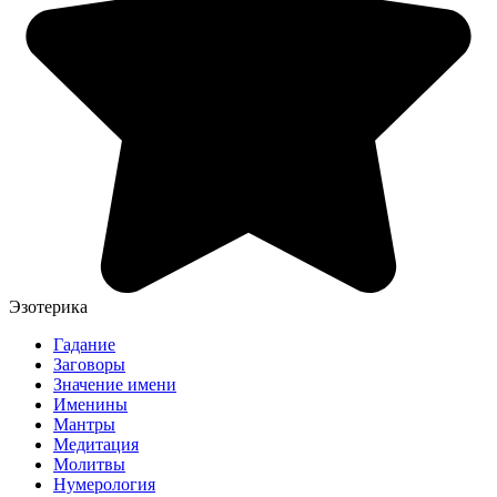
Эзотерика
Гадание
Заговоры
Значение имени
Именины
Мантры
Медитация
Молитвы
Нумерология