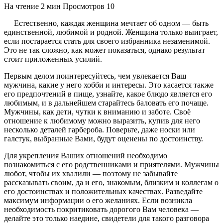
На чтение
2 мин
Просмотров
10
Естественно, каждая женщина мечтает об одном — быть
единственной, любимой и родной. Женщина только выиграет,
если постарается стать для своего избранника незаменимой.
Это не так сложно, как может показаться, однако результат
стоит приложенных усилий.
Первым делом поинтересуйтесь, чем увлекается Ваш
мужчина, какие у него хобби и интересы. Это касается также
его предпочтений в пище, узнайте, какое блюдо является его
любимым, и в дальнейшем старайтесь баловать его почаще.
Мужчины, как дети, чутки к вниманию и заботе. Своё
отношение к любимому можно выразить, купив для него
несколько деталей гарбероба. Поверьте, даже носки или
галстук, выбранные Вами, будут оценены по достоинству.
Для укрепления Ваших отношений необходимо
познакомиться с его родственниками и приятелями. Мужчины
любот, чтобы их хвалили — поэтому не забывайте
рассказывать своим, да и его, знакомым, близким и коллегам о
его достоинствах и положительных качествах. Разведайте
максимум информации о его желаниях. Если возникла
необходимость покритиковать дорогого Вам человека —
делайте это только наедине, свидетели для такого разговора