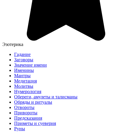
Эзотерика
Гадание
Заговоры
Значение имени
Именины
Мантры
Медитация
Молитвы
Нумерология
Обереги, амулеты и талисманы
Обряды и ритуалы
Отвороты
Привороты
Предсказания
Приметы и суеверия
Руны