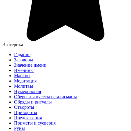
Эзотерика
Гадание
Заговоры
Значение имени
Именины
Мантры
Медитация
Молитвы
Нумерология
Обереги, амулеты и талисманы
Обряды и ритуалы
Отвороты
Привороты
Предсказания
Приметы и суеверия
Руны