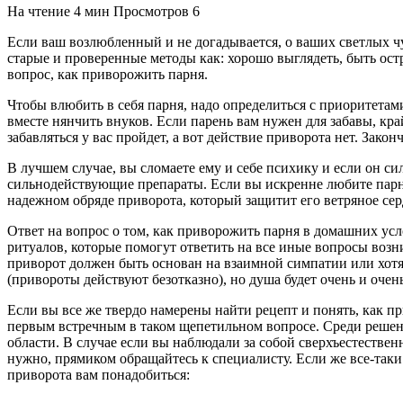
На чтение
4 мин
Просмотров
6
Если ваш возлюбленный и не догадывается, о ваших светлых чув
старые и проверенные методы как: хорошо выглядеть, быть остр
вопрос, как приворожить парня.
Чтобы влюбить в себя парня, надо определиться с приоритетам
вместе нянчить внуков. Если парень вам нужен для забавы, кр
забавляться у вас пройдет, а вот действие приворота нет. Зако
В лучшем случае, вы сломаете ему и себе психику и если он сил
сильнодействующие препараты. Если вы искренне любите парня и
надежном обряде приворота, который защитит его ветряное сер
Ответ на вопрос о том, как приворожить парня в домашних усл
ритуалов, которые помогут ответить на все иные вопросы возн
приворот должен быть основан на взаимной симпатии или хотя 
(привороты действуют безотказно), но душа будет очень и очень
Если вы все же твердо намерены найти рецепт и понять, как пр
первым встречным в таком щепетильном вопросе. Среди решени
области. В случае если вы наблюдали за собой сверхъестествен
нужно, прямиком обращайтесь к специалисту. Если же все-таки
приворота вам понадобиться: