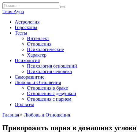
Перейти
Search
к
for:
Твоя Аура
содержанию
Астрология
Гороскопы
Тесты
Интеллект
Отношения
Психологические
Характер
Психология
Психология отношений
Психология человека
Саморазвитие
Любовь и Отношения
Отношения в браке
Отношения с девушкой
Отношения с парнем
Обо всём
Главная
»
Любовь и Отношения
Приворожить парня в домашних услови