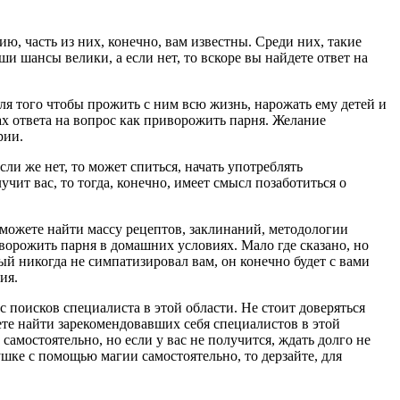
ю, часть из них, конечно, вам известны. Среди них, такие
ши шансы велики, а если нет, то вскоре вы найдете ответ на
для того чтобы прожить с ним всю жизнь, нарожать ему детей и
ах ответа на вопрос как приворожить парня. Желание
рии.
сли же нет, то может спиться, начать употреблять
чит вас, то тогда, конечно, имеет смысл позаботиться о
 можете найти массу рецептов, заклинаний, методологии
ворожить парня в домашних условиях. Мало где сказано, но
й никогда не симпатизировал вам, он конечно будет с вами
ия.
 поисков специалиста в этой области. Не стоит доверяться
те найти зарекомендовавших себя специалистов в этой
самостоятельно, но если у вас не получится, ждать долго не
ушке с помощью магии самостоятельно, то дерзайте, для