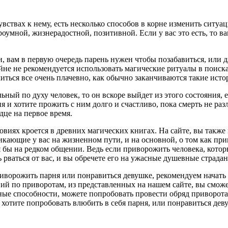
ствах к нему, есть несколько способов в корне изменить ситуаци
оумной, жизнерадостной, позитивной. Если у вас это есть, то ва
и, вам в первую очередь парень нужен чтобы позабавиться, или 
айне не рекомендуется использовать магические ритуалы в поиск
нчиться все очень плачевно, как обычно заканчиваются такие исто
ьный по духу человек, то он вскоре выйдет из этого состояния, е
 хотите прожить с ним долго и счастливо, пока смерть не разлу
дце на первое время.
овиях кроется в древних магических книгах. На сайте, вы также
икающие у вас на жизненном пути, и на основной, о том как при
бы на редком общении. Ведь если приворожить человека, которы
 рваться от вас, и вы обречете его на ужасные душевные страдан
иворожить парня или понравиться девушке, рекомендуем начать с
й по приворотам, из представленных на нашем сайте, вы сможе
ные способности, можете попробовать провести обряд приворота 
 хотите попробовать влюбить в себя парня, или понравиться дев