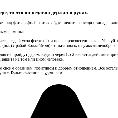
ре, то что он недавно держал в руках.
та над фотографией, которая будет лежать на вещи принадлежа
ными, аминь».
яжите каждый угол фотографии после произнесения слов. Упакуйт
(имя) с рабой Божьей(имя) от глаза злого, от умысла недоброго,
ия не пройдут даром, недели через 1,5-2 начнется действие прив
 защита на том или ином человеке.
 своим обаянием, позитивом и добрым отношением. Все остальное
шке. Будьте счастливы, удачи вам!