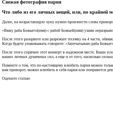
Свежая фотография парня
Что либо из его личных вещей, или, по крайней ме
Далее, на возрастающую луну нужно произнести слова приворо
«Вяжу раба Божьего(имя) с рабой Божьей(имя) узами неразрыв
После этого разорвите или разрежьте тесемку на 4 части, обв
Когда будете упаковывать говорите: «Запечатываю раба Божьего 
После этого спрячьте этот конверт в надежном месте. Ваши усил
ваших личных душевных сил, а еще и от того, насколько сильна
Помните о том, что по-настоящему влюбить парня можно только
вам приворот, можно влюбить в себя парня или понравится деву
Оцените статью