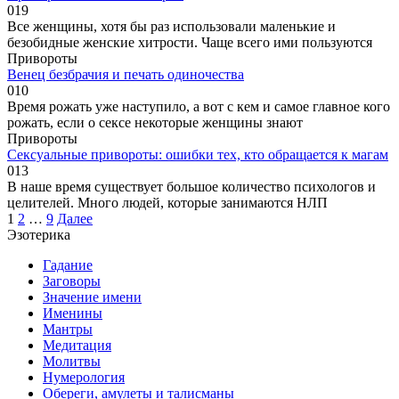
0
19
Все женщины, хотя бы раз использовали маленькие и
безобидные женские хитрости. Чаще всего ими пользуются
Привороты
Венец безбрачия и печать одиночества
0
10
Время рожать уже наступило, а вот с кем и самое главное кого
рожать, если о сексе некоторые женщины знают
Привороты
Сексуальные привороты: ошибки тех, кто обращается к магам
0
13
В наше время существует большое количество психологов и
целителей. Много людей, которые занимаются НЛП
Пагинация
1
2
…
9
Далее
записей
Эзотерика
Гадание
Заговоры
Значение имени
Именины
Мантры
Медитация
Молитвы
Нумерология
Обереги, амулеты и талисманы