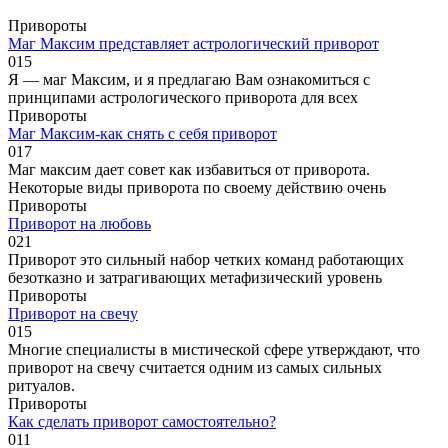
Привороты
Маг Максим представляет астрологический приворот
0
15
Я — маг Максим, и я предлагаю Вам ознакомиться с
принципами астрологического приворота для всех
Привороты
Маг Максим-как снять с себя приворот
0
17
Маг максим дает совет как избавиться от приворота.
Некоторые виды приворота по своему действию очень
Привороты
Приворот на любовь
0
21
Приворот это сильный набор четких команд работающих
безотказно и затрагивающих метафизический уровень
Привороты
Приворот на свечу
0
15
Многие специалисты в мистической сфере утверждают, что
приворот на свечу считается одним из самых сильных
ритуалов.
Привороты
Как сделать приворот самостоятельно?
0
11