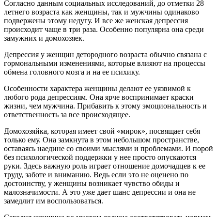
Согласно данным социальных исследований, до отметки 28
летнего возраста как женщины, так и мужчины одинаково
подвержены этому недугу. И все же женская депрессия
происходит чаще в три раза. Особенно популярна она среди
замужних и домохозяек.
Депрессия у женщин детородного возраста обычно связана с
гормональными изменениями, которые влияют на процессы
обмена головного мозга и на ее психику.
Особенности характера женщины делают ее уязвимой к
любого рода депрессиям. Она ярче воспринимает краски
жизни, чем мужчина. Прибавить к этому эмоциональность и
ответственность за все происходящее.
Домохозяйка, которая имеет свой «мирок», посвящает себя
только ему. Она замкнута в этом небольшом пространстве,
оставаясь наедине со своими мыслями и проблемами. И порой
без психологической поддержки у нее просто опускаются
руки. Здесь важную роль играет отношение домочадцев к ее
труду, заботе и вниманию. Ведь если это не оценено по
достоинству, у женщины возникает чувство обиды и
малозначимости. А это уже дает шанс депрессии и она не
замедлит им воспользоваться.