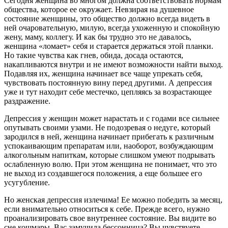
Сегодня женщина во многом должна соответствовать нормам
общества, которое ее окружает. Невзирая на душевное
состояние женщины, это общество должно всегда видеть в
ней очаровательную, милую, всегда ухоженную и спокойную
жену, маму, коллегу. И как бы трудно это не давалось,
женщина «ломает» себя и старается держаться этой планки.
Но такие чувства как гнев, обида, досада остаются,
накапливаются внутри и не имеют возможности найти выход.
Подавляя их, женщина начинает все чаще упрекать себя,
чувствовать постоянную вину перед другими. А депрессия
уже и тут находит себе местечко, цепляясь за возрастающее
раздражение.
Депрессия у женщин может нарастать и с годами все сильнее
опутывать своими узами. Не подозревая о недуге, который
зародился в ней, женщина начинает прибегать к различным
успокаивающим препаратам или, наоборот, возбуждающим
алкогольным напиткам, которые слишком умеют подрывать
ослабленную волю. При этом женщина не понимает, что это
не выход из создавшегося положения, а еще большее его
усугубление.
Но женская депрессия излечима! Ее можно победить за месяц,
если внимательно относиться к себе. Прежде всего, нужно
проанализировать свое внутреннее состояние. Вы видите во
сне кошмары, Вас замучила бессонница? Вы чувствуете