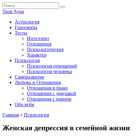
Перейти
Search
к
for:
Твоя Аура
содержанию
Астрология
Гороскопы
Тесты
Интеллект
Отношения
Психологические
Характер
Психология
Психология отношений
Психология человека
Саморазвитие
Любовь и Отношения
Отношения в браке
Отношения с девушкой
Отношения с парнем
Обо всём
Главная
»
Психология
Женская депрессия в семейной жизни