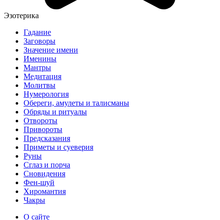
Эзотерика
Гадание
Заговоры
Значение имени
Именины
Мантры
Медитация
Молитвы
Нумерология
Обереги, амулеты и талисманы
Обряды и ритуалы
Отвороты
Привороты
Предсказания
Приметы и суеверия
Руны
Сглаз и порча
Сновидения
Фен-шуй
Хиромантия
Чакры
О сайте