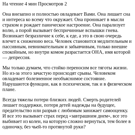
На чтение
4 мин
Просмотров
2
Она внезапно и полностью овладевает Вами. Она лишает сна
и интереса ко всему что окружает. Она проникает в мысли
страхом и рождает паническое настроение. Она парализует
волю, а порой вызывает беспричинные вспышки гнева.
Возникает безразличие к себе, к еде, а это в свою очередь
влечет к снижению веса. Человек становится медлительным и
пассивным, невнимательным и забывчивым, только внешне
спокойным, но внутри комом разрастается ОНА, имя которой
— депрессия.
Мы только думаем, что стойко переносим все тяготы жизни.
Но из-за этого зачастую происходят срывы. Человеком
овладевает болезненное необъяснимое состояние.
Нарушаются функции, как в психическом, так и в физическом
плане.
Всегда тяжелы потери близких людей. Смерть родителей
лишает поддержки, потеря детей надежды на будущее,
предательство или разрыв с любимым занижает самооценку.
И все это вызывает страх перед «завтрашним днем», все это
выбивает из колеи, на которую сложно вернуться, тем более в
одиночку, без чьей-то протянутой руки?