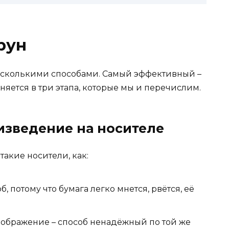
рун
есколькими способами. Самый эффективный –
яется в три этапа, которые мы и перечислим.
изведение на носителе
акие носители, как:
 потому что бумага легко мнется, рвётся, её
зображение – способ ненадёжный по той же