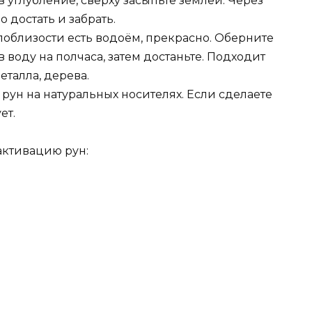
 углубление, сверху засыпьте землёй. Через
 достать и забрать.
поблизости есть водоём, прекрасно. Оберните
 воду на полчаса, затем достаньте. Подходит
еталла, дерева.
рун на натуральных носителях. Если сделаете
ет.
активацию рун: