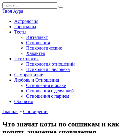
Перейти
Search
к
for:
Твоя Аура
содержанию
Астрология
Гороскопы
Тесты
Интеллект
Отношения
Психологические
Характер
Психология
Психология отношений
Психология человека
Саморазвитие
Любовь и Отношения
Отношения в браке
Отношения с девушкой
Отношения с парнем
Обо всём
Главная
»
Сновидения
Что значат коты по сонникам и как
понять значение сновидения