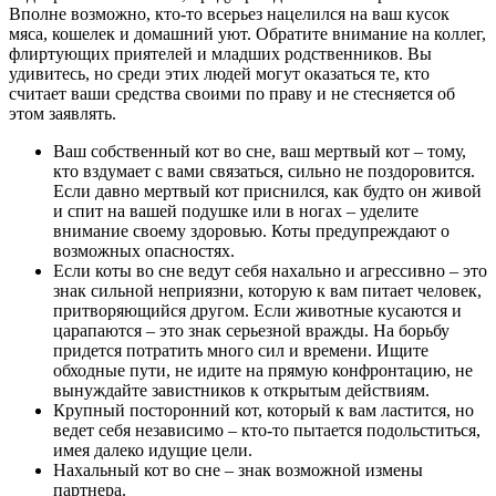
Вполне возможно, кто-то всерьез нацелился на ваш кусок
мяса, кошелек и домашний уют. Обратите внимание на коллег,
флиртующих приятелей и младших родственников. Вы
удивитесь, но среди этих людей могут оказаться те, кто
считает ваши средства своими по праву и не стесняется об
этом заявлять.
Ваш собственный кот во сне, ваш мертвый кот – тому,
кто вздумает с вами связаться, сильно не поздоровится.
Если давно мертвый кот приснился, как будто он живой
и спит на вашей подушке или в ногах – уделите
внимание своему здоровью. Коты предупреждают о
возможных опасностях.
Если коты во сне ведут себя нахально и агрессивно – это
знак сильной неприязни, которую к вам питает человек,
притворяющийся другом. Если животные кусаются и
царапаются – это знак серьезной вражды. На борьбу
придется потратить много сил и времени. Ищите
обходные пути, не идите на прямую конфронтацию, не
вынуждайте завистников к открытым действиям.
Крупный посторонний кот, который к вам ластится, но
ведет себя независимо – кто-то пытается подольститься,
имея далеко идущие цели.
Нахальный кот во сне – знак возможной измены
партнера.