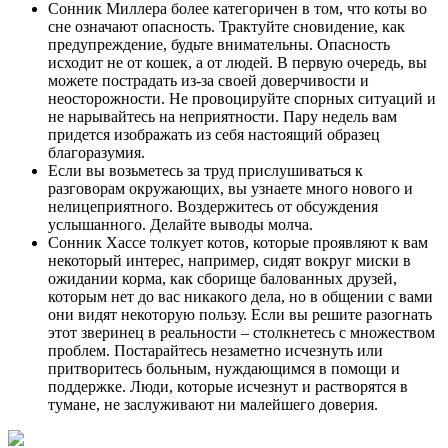
Сонник Миллера более категоричен в том, что коты во
сне означают опасность. Трактуйте сновидение, как
предупреждение, будьте внимательны. Опасность
исходит не от кошек, а от людей. В первую очередь, вы
можете пострадать из-за своей доверчивости и
неосторожности. Не провоцируйте спорных ситуаций и
не нарывайтесь на неприятности. Пару недель вам
придется изображать из себя настоящий образец
благоразумия.
Если вы возьметесь за труд прислушиваться к
разговорам окружающих, вы узнаете много нового и
нелицеприятного. Воздержитесь от обсуждения
услышанного. Делайте выводы молча.
Сонник Хассе толкует котов, которые проявляют к вам
некоторый интерес, например, сидят вокруг миски в
ожидании корма, как сборище балованных друзей,
которым нет до вас никакого дела, но в общении с вами
они видят некоторую пользу. Если вы решите разогнать
этот зверинец в реальности – столкнетесь с множеством
проблем. Постарайтесь незаметно исчезнуть или
притворитесь больным, нуждающимся в помощи и
поддержке. Люди, которые исчезнут и растворятся в
тумане, не заслуживают ни малейшего доверия.