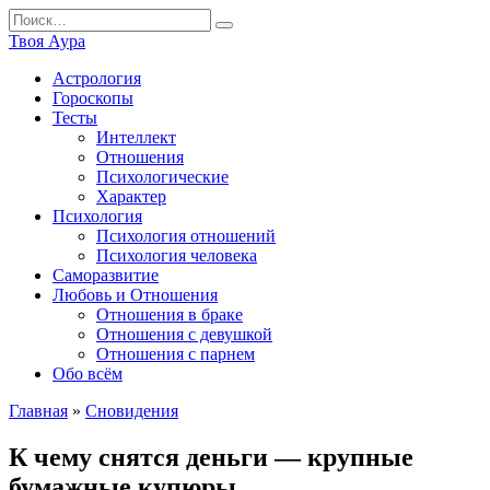
Перейти
Search
к
for:
Твоя Аура
содержанию
Астрология
Гороскопы
Тесты
Интеллект
Отношения
Психологические
Характер
Психология
Психология отношений
Психология человека
Саморазвитие
Любовь и Отношения
Отношения в браке
Отношения с девушкой
Отношения с парнем
Обо всём
Главная
»
Сновидения
К чему снятся деньги — крупные
бумажные купюры