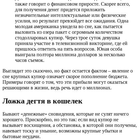
также говорит о финансовом приросте. Скорее всего,
для получения денег придется приложить
незначительные интеллектуальные или физические
усилия, но результат превзойдет все ожидания. Одна
молодая американка увидела во сне, как пытается
выловить из озера пакет с огромным количеством
стодолларовых купюр. Через трое суток девушка
приняла участие в телевизионной викторине, где ей
пришлось ответить на пять вопросов. Юная особа
выиграла полтора миллиона долларов за несколько
часов съемок.
Выглядит это сказочно, но факт остается фактом – явление о
сне крупных купюр означает скорое пополнение бюджета.
Примеры говорят о том, что эти прибыли могут оказаться
решающими в жизни, ведь речь идет о миллионах.
Ложка дегтя в кошелек
Бывают «денежные» сновидения, которые не сулят ничего
хорошего. Прискорбно, но это так: если вид купюр не
вызывает восхищения, а обстановка, в которой они получены,
навевает тоску и уныние, возможны крупные убытки и
бытовые неудачи.