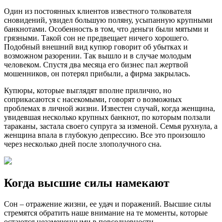
Один из постоянных клиентов известного толкователя
сновидений, увидел большую поляну, усыпанную крупными
банкнотами. Особенность в том, что деньги были мятыми и
грязными. Такой сон не предвещает ничего хорошего.
Подобный внешний вид купюр говорит об убытках и
возможном разорении. Так вышло и в случае молодым
человеком. Спустя два месяца его бизнес пал жертвой
мошенников, он потерял прибыли, а фирма закрылась.
Купюры, которые выглядят вполне прилично, но
соприкасаются с насекомыми, говорят о возможных
проблемах в личной жизни. Известен случай, когда женщина,
увидевшая несколько крупных банкнот, по которым ползали
тараканы, застала своего супруга за изменой. Семья рухнула, а
женщина впала в глубокую депрессию. Все это произошло
через несколько дней после злополучного сна.
Когда высшие силы намекают
Сон – отражение жизни, ее удач и поражений. Высшие силы
стремятся обратить наше внимание на те моменты, которые
остаются незамеченными в повседневности.