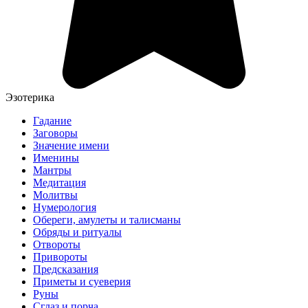
Эзотерика
Гадание
Заговоры
Значение имени
Именины
Мантры
Медитация
Молитвы
Нумерология
Обереги, амулеты и талисманы
Обряды и ритуалы
Отвороты
Привороты
Предсказания
Приметы и суеверия
Руны
Сглаз и порча