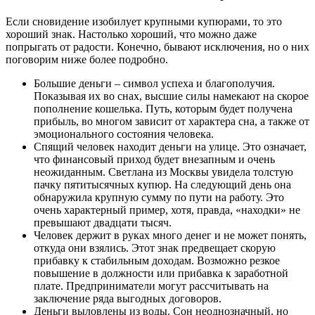
Если сновидение изобилует крупными купюрами, то это
хороший знак. Настолько хороший, что можно даже
попрыгать от радости. Конечно, бывают исключения, но о них
поговорим ниже более подробно.
Большие деньги – символ успеха и благополучия.
Показывая их во снах, высшие силы намекают на скорое
пополнение кошелька. Путь, которым будет получена
прибыль, во многом зависит от характера сна, а также от
эмоционального состояния человека.
Спящий человек находит деньги на улице. Это означает,
что финансовый приход будет внезапным и очень
неожиданным. Светлана из Москвы увидела толстую
пачку пятитысячных купюр. На следующий день она
обнаружила крупную сумму по пути на работу. Это
очень характерный пример, хотя, правда, «находки» не
превышают двадцати тысяч.
Человек держит в руках много денег и не может понять,
откуда они взялись. Этот знак предвещает скорую
прибавку к стабильным доходам. Возможно резкое
повышение в должности или прибавка к заработной
плате. Предприниматели могут рассчитывать на
заключение ряда выгодных договоров.
Деньги выловлены из воды. Сон неоднозначный, но