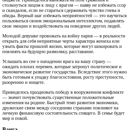
столкнуться лицом к лицу с врагом — наяву не избежать ссор
и скандалов, если не стараться сдерживать чувство гнева и
обиды. Верный шаг избежать неприятностей — это научиться
пользоваться своим эмоциональным интеллектом, подавлять
свои эмоции и воздействовать на поведение других людей.
Молодой девушке провожать на войну парня — в реальности
открыть для себя неприятные черты характера жениха или
узнать факты прошлой жизни, которые могут шокировать и
повлиять на будущую размолвку, расставание.
Услышать во сне о нападении врага на вашу страну —
ожидать плохих перемен, которые затронут политическое и
экономическое развитие государства. Вследствие этого нужно
быть готовым к упадку благосостояния, росту преступности,
разорению и нищете.
Привиделось праздновать победу в вооруженном конфликте
— значит почувствовать существенные положительные
изменения на родине. Быстрый темп развития экономики,
дружеские связи между соседними странами повлияют на
личную финансовую состоятельность спящего. В семье будет
мир и покой.
Ванга