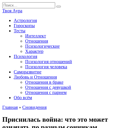
Перейти
Search
к
for:
Твоя Аура
содержанию
Астрология
Гороскопы
Тесты
Интеллект
Отношения
Психологические
Характер
Психология
Психология отношений
Психология человека
Саморазвитие
Любовь и Отношения
Отношения в браке
Отношения с девушкой
Отношения с парнем
Обо всём
Главная
»
Сновидения
Приснилась война: что это может
означать по разным сонникам