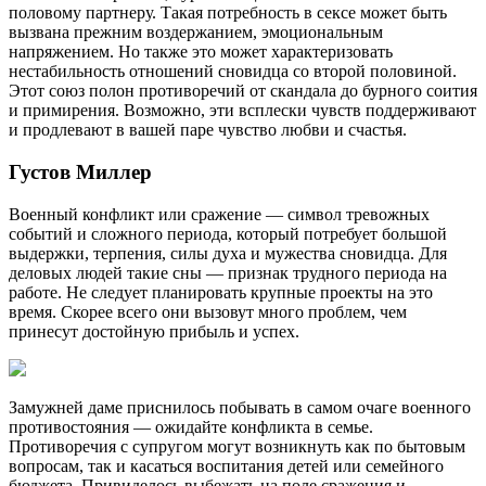
половому партнеру. Такая потребность в сексе может быть
вызвана прежним воздержанием, эмоциональным
напряжением. Но также это может характеризовать
нестабильность отношений сновидца со второй половиной.
Этот союз полон противоречий от скандала до бурного соития
и примирения. Возможно, эти всплески чувств поддерживают
и продлевают в вашей паре чувство любви и счастья.
Густов Миллер
Военный конфликт или сражение — символ тревожных
событий и сложного периода, который потребует большой
выдержки, терпения, силы духа и мужества сновидца. Для
деловых людей такие сны — признак трудного периода на
работе. Не следует планировать крупные проекты на это
время. Скорее всего они вызовут много проблем, чем
принесут достойную прибыль и успех.
Замужней даме приснилось побывать в самом очаге военного
противостояния — ожидайте конфликта в семье.
Противоречия с супругом могут возникнуть как по бытовым
вопросам, так и касаться воспитания детей или семейного
бюджета. Привиделось выбежать на поле сражения и