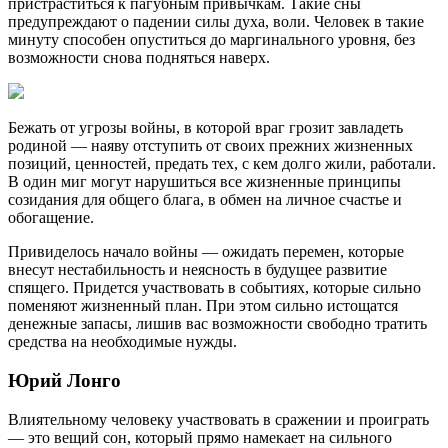
пристраститься к пагубным привычкам. Такие сны
предупреждают о падении силы духа, воли. Человек в такие
минуту способен опуститься до маргинального уровня, без
возможности снова подняться наверх.
Бежать от угрозы войны, в которой враг грозит завладеть
родиной — наяву отступить от своих прежних жизненных
позиций, ценностей, предать тех, с кем долго жили, работали.
В один миг могут нарушиться все жизненные принципы
созидания для общего блага, в обмен на личное счастье и
обогащение.
Привиделось начало войны — ожидать перемен, которые
внесут нестабильность и неясность в будущее развитие
спящего. Придется участвовать в событиях, которые сильно
поменяют жизненный план. При этом сильно истощатся
денежные запасы, лишив вас возможности свободно тратить
средства на необходимые нужды.
Юрий Лонго
Влиятельному человеку участвовать в сражении и проиграть
— это вещий сон, который прямо намекает на сильного