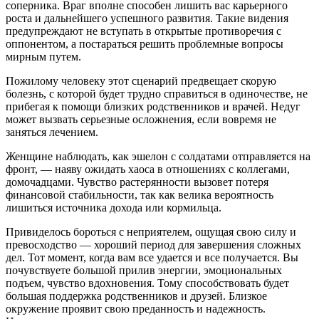
соперника. Враг вполне способен лишить вас карьерного
роста и дальнейшего успешного развития. Такие видения
предупреждают не вступать в открытые противоречия с
оппонентом, а постараться решить проблемные вопросы
мирным путем.
Пожилому человеку этот сценарий предвещает скорую
болезнь, с которой будет трудно справиться в одиночестве, не
прибегая к помощи близких родственников и врачей. Недуг
может вызвать серьезные осложнения, если вовремя не
заняться лечением.
Женщине наблюдать, как эшелон с солдатами отправляется на
фронт, — наяву ожидать хаоса в отношениях с коллегами,
домочадцами. Чувство растерянности вызовет потеря
финансовой стабильности, так как велика вероятность
лишиться источника дохода или кормильца.
Привиделось бороться с неприятелем, ощущая свою силу и
превосходство — хороший период для завершения сложных
дел. Тот момент, когда вам все удается и все получается. Вы
почувствуете большой прилив энергии, эмоциональных
подъем, чувство вдохновения. Тому способствовать будет
большая поддержка родственников и друзей. Близкое
окружение проявит свою преданность и надежность.