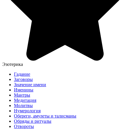
Эзотерика
Гадание
Заговоры
Значение имени
Именины
Мантры
Медитация
Молитвы
Нумерология
Обереги, амулеты и талисманы
Обряды и ритуалы
Отвороты