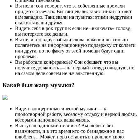
слишком тщеславны.
Вы пели: сон говорит, что за собственные промахи
придется отвечать. Вы танцевали: завистники готовят
вам западню. Танцевали на пуантах: этими недругами
окажутся ваши друзья.
Видеть себя в рок-группе: если не «включать» голову,
вы потеряете все деньги.
Вы пели, но вдруг забыли слова: в жизни вы сильно
полагаетесь на информационную поддержку от коллеги
или друга, но по факту от этой помощи будут одни
проблемы.
Вы работали конферансье? Сон обещает, что вы
получите должность — на первый взгляд солидную, но
на самом деле совсем не начальственную.
Какой был жанр музыки?
Видеть концерт классической музыки — к
плодотворной работе, веселому отдыху и верной любви,
которыми наполнится ваша жизнь.
Выступал одинокий пианист? Вы любите без
взаимности, и в это время кто-то безнадежно в вас
влюблен… Может, пора оставить в прошлом свою