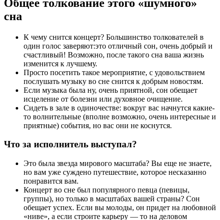
Общее толкование этого «шумного»
сна
К чему снится концерт? Большинство толкователей в
один голос заверяют:это отличный сон, очень добрый и
счастливый! Возможно, после такого сна ваша жизнь
изменится к лучшему.
Просто посетить такое мероприятие, с удовольствием
послушать музыку во сне снится к добрым новостям.
Если музыка была ну, очень приятной, сон обещает
исцеление от болезни или духовное очищение.
Сидеть в зале в одиночестве: вокруг вас начнутся какие-
то волнительные (вполне возможно, очень интересные и
приятные) события, но вас они не коснутся.
Что за исполнитель выступал?
Это была звезда мирового масштаба? Вы еще не знаете,
но вам уже суждено путешествие, которое несказанно
понравится вам.
Концерт во сне был популярного певца (певицы,
группы), но только в масштабах вашей страны? Сон
обещает успех. Если вы молоды, он придет на любовной
«ниве», а если строите карьеру — то на деловом