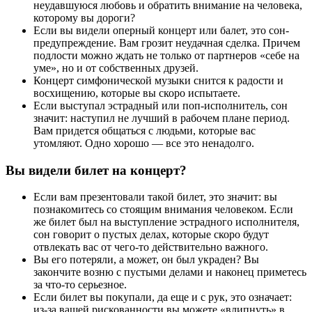
неудавшуюся любовь и обратить внимание на человека,
которому вы дороги?
Если вы видели оперный концерт или балет, это сон-
предупреждение. Вам грозит неудачная сделка. Причем
подлости можно ждать не только от партнеров «себе на
уме», но и от собственных друзей.
Концерт симфонической музыки снится к радости и
восхищению, которые вы скоро испытаете.
Если выступал эстрадный или поп-исполнитель, сон
значит: наступил не лучший в рабочем плане период.
Вам придется общаться с людьми, которые вас
утомляют. Одно хорошо — все это ненадолго.
Вы видели билет на концерт?
Если вам презентовали такой билет, это значит: вы
познакомитесь со стоящим внимания человеком. Если
же билет был на выступление эстрадного исполнителя,
сон говорит о пустых делах, которые скоро будут
отвлекать вас от чего-то действительно важного.
Вы его потеряли, а может, он был украден? Вы
закончите возню с пустыми делами и наконец приметесь
за что-то серьезное.
Если билет вы покупали, да еще и с рук, это означает:
из-за вашей рискованности вы можете «влипнуть» в