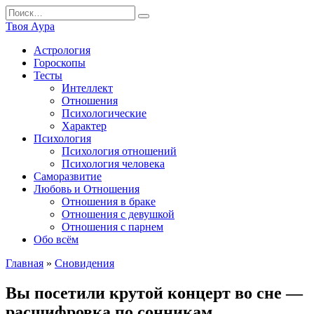
Перейти
Search
к
for:
Твоя Аура
содержанию
Астрология
Гороскопы
Тесты
Интеллект
Отношения
Психологические
Характер
Психология
Психология отношений
Психология человека
Саморазвитие
Любовь и Отношения
Отношения в браке
Отношения с девушкой
Отношения с парнем
Обо всём
Главная
»
Сновидения
Вы посетили крутой концерт во сне —
расшифровка по сонникам