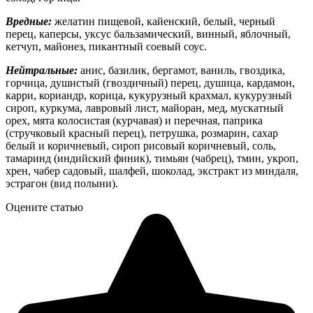
Вредные:
желатин пищевой, кайенский, белый, черный
перец, каперсы, уксус бальзамический, винный, яблочный,
кетчуп, майонез, пикантный соевый соус.
Нейтральные:
анис, базилик, бергамот, ваниль, гвоздика,
горчица, душистый (гвоздичный) перец, душица, кардамон,
карри, кориандр, корица, кукурузный крахмал, кукурузный
сироп, куркума, лавровый лист, майоран, мед, мускатный
орех, мята колосистая (курчавая) и перечная, паприка
(стручковый красный перец), петрушка, розмарин, сахар
белый и коричневый, сироп рисовый коричневый, соль,
тамаринд (индийский финик), тимьян (чабрец), тмин, укроп,
хрен, чабер садовый, шалфей, шоколад, экстракт из миндаля,
эстрагон (вид полыни).
Оцените статью