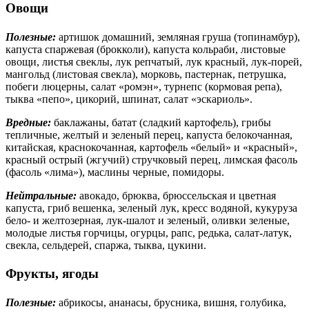
Овощи
Полезные:
артишок домашний, земляная груша (топинамбур),
капуста спаржевая (брокколи), капуста кольраби, листовые
овощи, листья свеклы, лук репчатый, лук красный, лук-порей,
мангольд (листовая свекла), морковь, пастернак, петрушка,
побеги люцерны, салат «ромэн», турнепс (кормовая репа),
тыква «пепо», цикорий, шпинат, салат «эскариоль».
Вредные:
баклажаны, батат (сладкий картофель), грибы
тепличные, желтый и зеленый перец, капуста белокочанная,
китайская, краснокочанная, картофель «белый» и «красный»,
красный острый (жгучий) стручковый перец, лимская фасоль
(фасоль «лима»), маслины черные, помидоры.
Нейтральные:
авокадо, брюква, брюссельская и цветная
капуста, гриб вешенка, зеленый лук, кресс водяной, кукуруза
бело- и желтозерная, лук-шалот и зеленый, оливки зеленые,
молодые листья горчицы, огурцы, рапс, редька, салат-латук,
свекла, сельдерей, спаржа, тыква, цукини.
Фрукты, ягоды
Полезные:
абрикосы, ананасы, брусника, вишня, голубика,