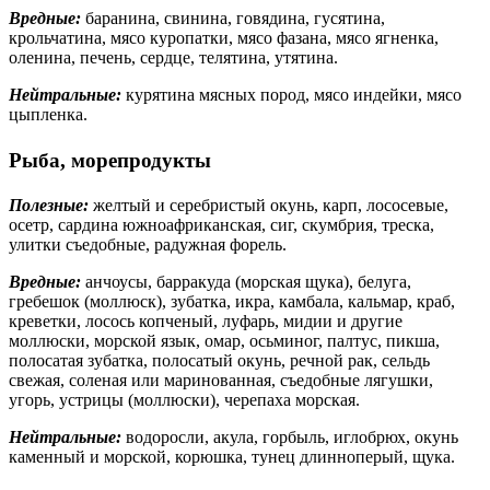
Вредные:
баранина, свинина, говядина, гусятина,
крольчатина, мясо куропатки, мясо фазана, мясо ягненка,
оленина, печень, сердце, телятина, утятина.
Нейтральные:
курятина мясных пород, мясо индейки, мясо
цыпленка.
Рыба, морепродукты
Полезные:
желтый и серебристый окунь, карп, лососевые,
осетр, сардина южноафриканская, сиг, скумбрия, треска,
улитки съедобные, радужная форель.
Вредные:
анчоусы, барракуда (морская щука), белуга,
гребешок (моллюск), зубатка, икра, камбала, кальмар, краб,
креветки, лосось копченый, луфарь, мидии и другие
моллюски, морской язык, омар, осьминог, палтус, пикша,
полосатая зубатка, полосатый окунь, речной рак, сельдь
свежая, соленая или маринованная, съедобные лягушки,
угорь, устрицы (моллюски), черепаха морская.
Нейтральные:
водоросли, акула, горбыль, иглобрюх, окунь
каменный и морской, корюшка, тунец длинноперый, щука.