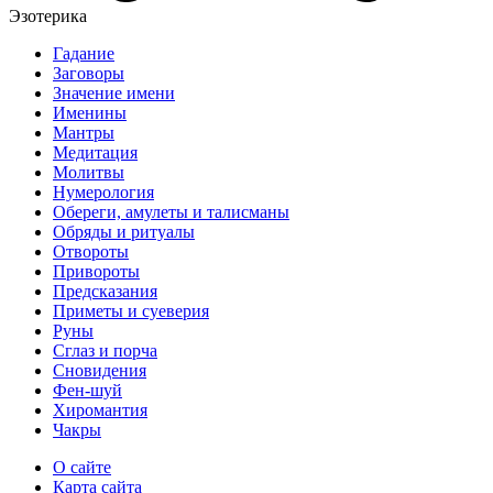
Эзотерика
Гадание
Заговоры
Значение имени
Именины
Мантры
Медитация
Молитвы
Нумерология
Обереги, амулеты и талисманы
Обряды и ритуалы
Отвороты
Привороты
Предсказания
Приметы и суеверия
Руны
Сглаз и порча
Сновидения
Фен-шуй
Хиромантия
Чакры
О сайте
Карта сайта