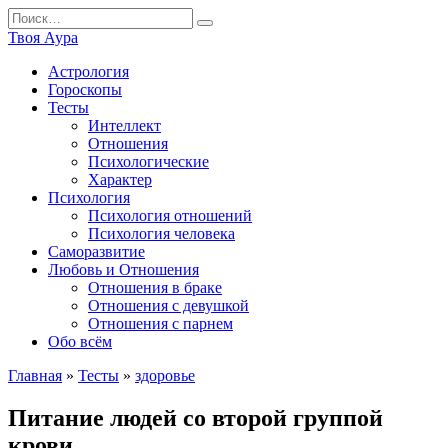
Перейти
Search
к
for:
Твоя Аура
содержанию
Астрология
Гороскопы
Тесты
Интеллект
Отношения
Психологические
Характер
Психология
Психология отношений
Психология человека
Саморазвитие
Любовь и Отношения
Отношения в браке
Отношения с девушкой
Отношения с парнем
Обо всём
Главная
»
Тесты
»
здоровье
Питание людей со второй группой
крови