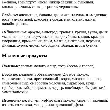
ежевика, грейпфрут, изюм, инжир свежий и сушеный,
клюква, лимоны, слива, черника, чернослив.
Вредные:
апельсины, бананы, дыни «канталупа» и «медвяная
роса» (мускатная), кокосовые орехи, манго, мандарины,
папайя, ревень.
Нейтральные:
арбузы, виноград, гранаты, груши, гуава, дыня
«канань» и «креншоу», земляника (клубника), киви, красная
смородина, крыжовник, лайм, малина, нектарин, персики,
финики, хурма, черная смородина, яблоки, ягоды бузины.
Молочные продукты
Полезные:
соевые молоко и сыр, тофу (соевый творог).
Вредные:
цельное и обезжиренное (2%-ное) молоко,
мороженое, пахта, прессованный творог, масло сливочное,
сливочный сыр, сыворотка молочная, сыры: бри, гауда,
грюйер, камамбер, пармезан, чеддер, швейцарский, эдамский,
эмментальский.
Нейтральные:
йогурт, кефир, козье молоко, сыры: плавленый,
из козьего молока, моццарелла, домашний, фета.