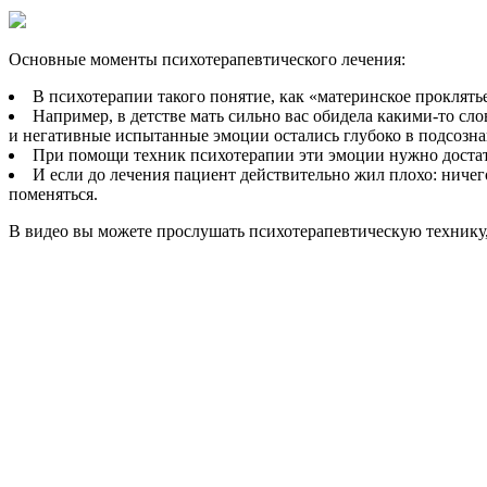
Основные моменты психотерапевтического лечения:
В психотерапии такого понятие, как «материнское проклять
Например, в детстве мать сильно вас обидела какими-то сло
и негативные испытанные эмоции остались глубоко в подсозна
При помощи техник психотерапии эти эмоции нужно достать,
И если до лечения пациент действительно жил плохо: ничег
поменяться.
В видео вы можете прослушать психотерапевтическую технику