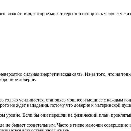
го воздействия, которое может серьезно испортить человеку жиз
ероятно сильная энергетическая связь. Из-за того, что на тонк
ворочное доверие.
язь только усиливается, становясь мощнее и мощнее с каждым го
рого не ждет нападения, потому что доверие к материнской душ
ком уровне. Если бы они перешли на физический план, проклятый
гда не бывает сознательным. Часто в гневе мамочки совершенно
плачиваться всю оставшуюся жизнь.