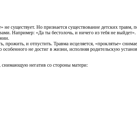
е» не существует. Но признается существование детских травм, 
вами. Например: «Да ты бестолочь, и ничего из тебя не выйдет».
нии.
 прожить, и отпустить. Травма исцеляется, «проклятье» снимае
о особенного не достиг в жизни, исполняя родительскую установ
, снимающую негатив со стороны матери: