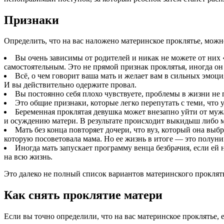
Признаки
Определить, что на вас наложено материнское проклятье, мож
Вы очень зависимы от родителей и никак не можете от них 
самостоятельным. Это не прямой признак проклятья, иногда он 
Всё, о чем говорит ваша мать и желает вам в сильных эмоци
И вы действительно одержите провал.
Вы постоянно себя плохо чувствуете, проблемы в жизни не 
Это общие признаки, которые легко перепутать с теми, что 
Беременная проклятая девушка может внезапно уйти от мужа
и осуждению матери. В результате происходит выкидыш либо 
Мать без конца повторяет дочери, что вуз, который она выбр
которую посоветовала мама. Но ее жизнь в итоге — это полун
Иногда мать запускает программу венца безбрачия, если ей 
на всю жизнь.
Это далеко не полный список вариантов материнского проклять
Как снять проклятие матери
Если вы точно определили, что на вас материнское проклятье,