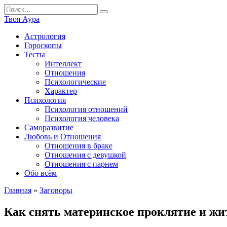
Перейти
Search
к
for:
Твоя Аура
содержанию
Астрология
Гороскопы
Тесты
Интеллект
Отношения
Психологические
Характер
Психология
Психология отношений
Психология человека
Саморазвитие
Любовь и Отношения
Отношения в браке
Отношения с девушкой
Отношения с парнем
Обо всём
Главная
»
Заговоры
Как снять материнское проклятие и жи