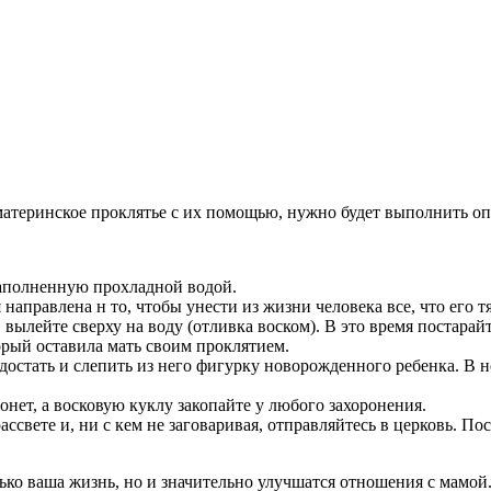
материнское проклятье с их помощью, нужно будет выполнить о
наполненную прохладной водой.
правлена н то, чтобы унести из жизни человека все, что его тяг
 вылейте сверху на воду (отливка воском). В это время постарайт
орый оставила мать своим проклятием.
 достать и слепить из него фигурку новорожденного ребенка. В 
онет, а восковую куклу закопайте у любого захоронения.
ассвете и, ни с кем не заговаривая, отправляйтесь в церковь. Пос
лько ваша жизнь, но и значительно улучшатся отношения с мамой