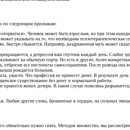
но по следующим признакам:
«оторваться». Человек может быть взрослым, но при этом наход
может указывать на то, что необходима психотерапевтическая се
ях, быстро сбывается. Например, раздраженная мать может сказат
прекращаются, а депрессия ваш спутник каждый день. Слабое зд
указывают на обычную порчу. Но есть и другие, более конкретны
, отбросив все инстинкты самосохранения. После развода она во
малыш рождается больным.
ала, ужасен. Что профессия не принесет денег. В результате дочь
ищенское существование без денег и нормальной работы.
не нравится жених дочери. В таком случае помолвка разрывается,
я. Любые другие слова, брошенные в сердцах, на сильных эмоция
 его обязательно нужно снять. Методов множество, мы рассмотри