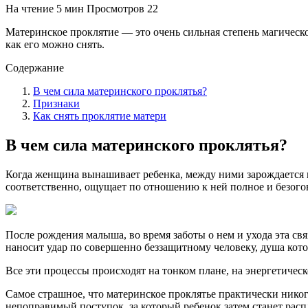
На чтение
5 мин
Просмотров
22
Материнское проклятие — это очень сильная степень магическо
как его можно снять.
Содержание
В чем сила материнского проклятья?
Признаки
Как снять проклятие матери
В чем сила материнского проклятья?
Когда женщина вынашивает ребенка, между ними зарождается нев
соответственно, ощущает по отношению к ней полное и безого
После рождения малыша, во время заботы о нем и ухода эта св
наносит удар по совершенно беззащитному человеку, душа кото
Все эти процессы происходят на тонком плане, на энергетичес
Самое страшное, что материнское проклятье практически нико
непоправимый поступок, за который ребенок затем станет рас