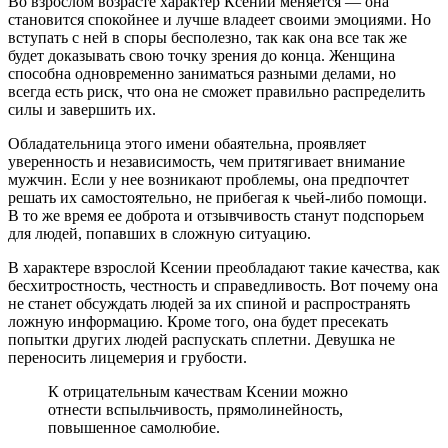
Во взрослом возрасте характер Ксении меняется — она
становится спокойнее и лучше владеет своими эмоциями. Но
вступать с ней в споры бесполезно, так как она все так же
будет доказывать свою точку зрения до конца. Женщина
способна одновременно заниматься разными делами, но
всегда есть риск, что она не сможет правильно распределить
силы и завершить их.
Обладательница этого имени обаятельна, проявляет
уверенность и независимость, чем притягивает внимание
мужчин. Если у нее возникают проблемы, она предпочтет
решать их самостоятельно, не прибегая к чьей-либо помощи.
В то же время ее доброта и отзывчивость станут подспорьем
для людей, попавших в сложную ситуацию.
В характере взрослой Ксении преобладают такие качества, как
бесхитростность, честность и справедливость. Вот почему она
не станет обсуждать людей за их спиной и распространять
ложную информацию. Кроме того, она будет пресекать
попытки других людей распускать сплетни. Девушка не
переносить лицемерия и грубости.
К отрицательным качествам Ксении можно
отнести вспыльчивость, прямолинейность,
повышенное самолюбие.