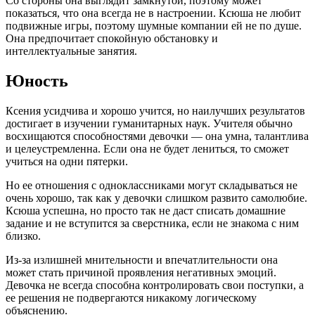
Со стороны она выглядит замкнутой, поэтому может
показаться, что она всегда не в настроении. Ксюша не любит
подвижные игры, поэтому шумные компании ей не по душе.
Она предпочитает спокойную обстановку и
интеллектуальные занятия.
Юность
Ксения усидчива и хорошо учится, но наилучших результатов
достигает в изучении гуманитарных наук. Учителя обычно
восхищаются способностями девочки — она умна, талантлива
и целеустремленна. Если она не будет лениться, то сможет
учиться на одни пятерки.
Но ее отношения с одноклассниками могут складываться не
очень хорошо, так как у девочки слишком развито самолюбие.
Ксюша успешна, но просто так не даст списать домашние
задание и не вступится за сверстника, если не знакома с ним
близко.
Из-за излишней мнительности и впечатлительности она
может стать причиной проявления негативных эмоций.
Девочка не всегда способна контролировать свои поступки, а
ее решения не подвергаются никакому логическому
объяснению.