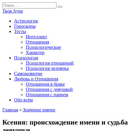
Перейти
Search
к
for:
Твоя Аура
содержанию
Астрология
Гороскопы
Тесты
Интеллект
Отношения
Психологические
Характер
Психология
Психология отношений
Психология человека
Саморазвитие
Любовь и Отношения
Отношения в браке
Отношения с девушкой
Отношения с парнем
Обо всём
Главная
»
Значение имени
Ксения: происхождение имени и судьба
девушки