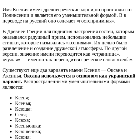
Имя Ксения имеет древнегреческие корни,но происходит от
Поликсении и является его уменьшительной формой. В в
переводе на русский оно означает «гостеприимная».
В Древней Греции для поднятия настроения гостей, которым
оказывался радушный прием, использовались небольшие
стишки, которые назывались «ксениями». Их целью было
развлечение и создание дружеской атмосферы. По другой
версии, значение имени переводится как «странница»,
«чужая» — именно так переводится греческое слово «xenía».
Существуют еще два варианта имени Ксения — Оксана и
Аксинья.
Оксана используется в основном как украинский
вариант.
Распространенными уменьшительными формами
являются:
Ксеня;
Ксенья;
Ксюша;
Сеня;
Ксюха;
Ксеньюшка;
Ксюшенька;
Ксюня;