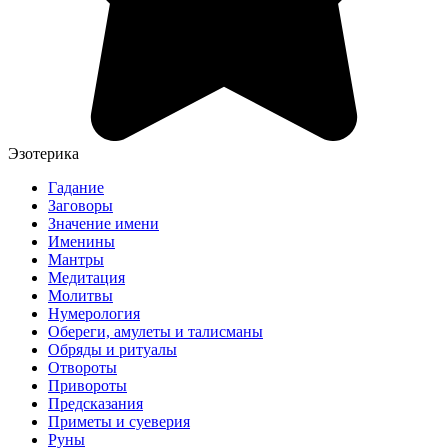
Эзотерика
Гадание
Заговоры
Значение имени
Именины
Мантры
Медитация
Молитвы
Нумерология
Обереги, амулеты и талисманы
Обряды и ритуалы
Отвороты
Привороты
Предсказания
Приметы и суеверия
Руны