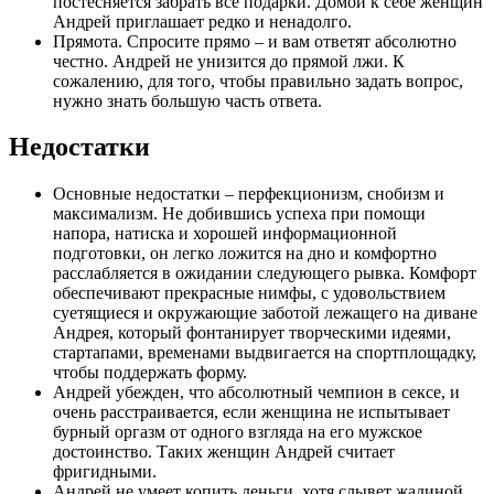
постесняется забрать все подарки. Домой к себе женщин
Андрей приглашает редко и ненадолго.
Прямота. Спросите прямо – и вам ответят абсолютно
честно. Андрей не унизится до прямой лжи. К
сожалению, для того, чтобы правильно задать вопрос,
нужно знать большую часть ответа.
Недостатки
Основные недостатки – перфекционизм, снобизм и
максимализм. Не добившись успеха при помощи
напора, натиска и хорошей информационной
подготовки, он легко ложится на дно и комфортно
расслабляется в ожидании следующего рывка. Комфорт
обеспечивают прекрасные нимфы, с удовольствием
суетящиеся и окружающие заботой лежащего на диване
Андрея, который фонтанирует творческими идеями,
стартапами, временами выдвигается на спортплощадку,
чтобы поддержать форму.
Андрей убежден, что абсолютный чемпион в сексе, и
очень расстраивается, если женщина не испытывает
бурный оргазм от одного взгляда на его мужское
достоинство. Таких женщин Андрей считает
фригидными.
Андрей не умеет копить деньги, хотя слывет жадиной.