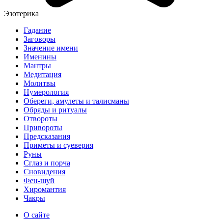
Эзотерика
Гадание
Заговоры
Значение имени
Именины
Мантры
Медитация
Молитвы
Нумерология
Обереги, амулеты и талисманы
Обряды и ритуалы
Отвороты
Привороты
Предсказания
Приметы и суеверия
Руны
Сглаз и порча
Сновидения
Фен-шуй
Хиромантия
Чакры
О сайте