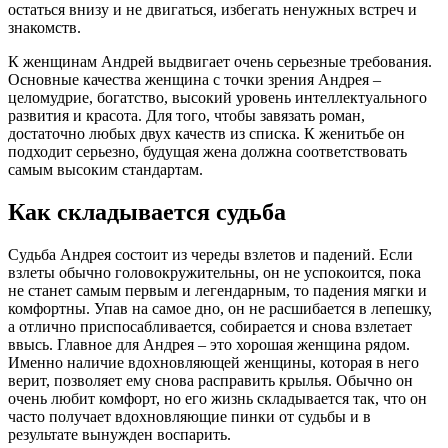
остаться внизу и не двигаться, избегать ненужных встреч и
знакомств.
К женщинам Андрей выдвигает очень серьезные требования.
Основные качества женщина с точки зрения Андрея –
целомудрие, богатство, высокий уровень интеллектуального
развития и красота. Для того, чтобы завязать роман,
достаточно любых двух качеств из списка. К женитьбе он
подходит серьезно, будущая жена должна соответствовать
самым высоким стандартам.
Как складывается судьба
Судьба Андрея состоит из череды взлетов и падений. Если
взлеты обычно головокружительны, он не успокоится, пока
не станет самым первым и легендарным, то падения мягки и
комфортны. Упав на самое дно, он не расшибается в лепешку,
а отлично приспосабливается, собирается и снова взлетает
ввысь. Главное для Андрея – это хорошая женщина рядом.
Именно наличие вдохновляющей женщины, которая в него
верит, позволяет ему снова расправить крылья. Обычно он
очень любит комфорт, но его жизнь складывается так, что он
часто получает вдохновляющие пинки от судьбы и в
результате вынужден воспарить.