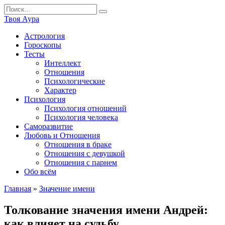
Перейти
Search
к
for:
Твоя Аура
содержанию
Астрология
Гороскопы
Тесты
Интеллект
Отношения
Психологические
Характер
Психология
Психология отношений
Психология человека
Саморазвитие
Любовь и Отношения
Отношения в браке
Отношения с девушкой
Отношения с парнем
Обо всём
Главная
»
Значение имени
Толкование значения имени Андрей:
как влияет на судьбу