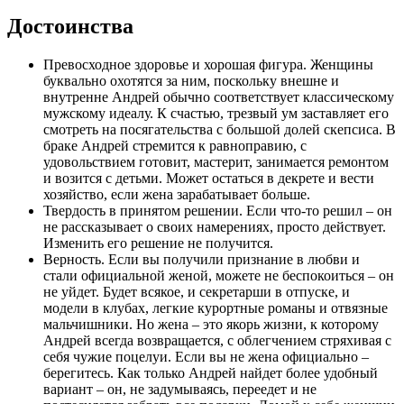
Достоинства
Превосходное здоровье и хорошая фигура. Женщины
буквально охотятся за ним, поскольку внешне и
внутренне Андрей обычно соответствует классическому
мужскому идеалу. К счастью, трезвый ум заставляет его
смотреть на посягательства с большой долей скепсиса. В
браке Андрей стремится к равноправию, с
удовольствием готовит, мастерит, занимается ремонтом
и возится с детьми. Может остаться в декрете и вести
хозяйство, если жена зарабатывает больше.
Твердость в принятом решении. Если что-то решил – он
не рассказывает о своих намерениях, просто действует.
Изменить его решение не получится.
Верность. Если вы получили признание в любви и
стали официальной женой, можете не беспокоиться – он
не уйдет. Будет всякое, и секретарши в отпуске, и
модели в клубах, легкие курортные романы и отвязные
мальчишники. Но жена – это якорь жизни, к которому
Андрей всегда возвращается, с облегчением стряхивая с
себя чужие поцелуи. Если вы не жена официально –
берегитесь. Как только Андрей найдет более удобный
вариант – он, не задумываясь, переедет и не