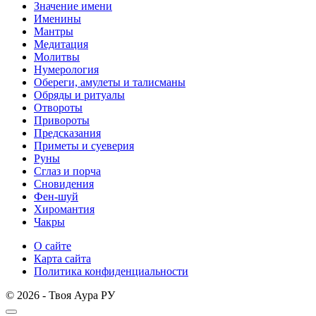
Значение имени
Именины
Мантры
Медитация
Молитвы
Нумерология
Обереги, амулеты и талисманы
Обряды и ритуалы
Отвороты
Привороты
Предсказания
Приметы и суеверия
Руны
Сглаз и порча
Сновидения
Фен-шуй
Хиромантия
Чакры
О сайте
Карта сайта
Политика конфиденциальности
© 2026 - Твоя Аура РУ