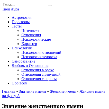
Перейти
Search
к
for:
Твоя Аура
содержанию
Астрология
Гороскопы
Тесты
Интеллект
Отношения
Психологические
Характер
Психология
Психология отношений
Психология человека
Саморазвитие
Любовь и Отношения
Отношения в браке
Отношения с девушкой
Отношения с парнем
Обо всём
Главная
»
Значение имени
»
Женские имена
»
Женские имена
на букву А
Значение женственного имени