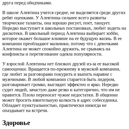
друга перед обидчиками.
В школе Алевтина учится средне, не выделяется среди других
ребят оценками. У Алевтины сильнее всего развиты
творческие таланты, она хорошо рисует, поет, танцует.
Нередко выступает в школьных постановках, любит ходить на
дискотеки. В школьный период Алевтина выбирает хобби,
которое окажет большое влияние на ее будущую жизнь. В ее
компании преобладают мальчики, потому что с девочками
Алевтина не может спокойно дружить, не срываясь на
конфликты и перетягивание одеяла популярности.
У взрослой Алевтины нет близких друзей из-за ее высокой
самооценки. Вращается по-прежнему в мужской компании,
где любит за разговорами покурить и выпить наравне с
мужчинами. В любой компании старается быть лидером,
разговаривает громко, выглядит эффектно и ярко. Нередко
судит людей, зачастую даже резко и категорично, что им не
нравится. Плохо переносит чужие недостатки. В общении
может бросить язвительную колкость в адрес собеседника.
Обладает пунктуальностью, практически никогда не
опаздывает на встречи.
Здоровье