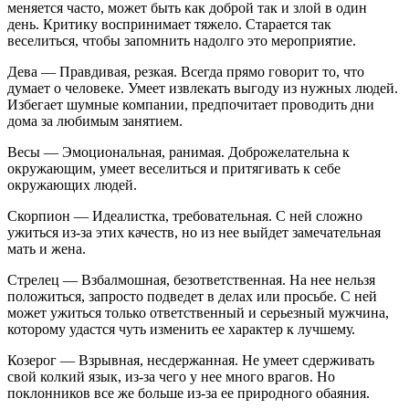
меняется часто, может быть как доброй так и злой в один
день. Критику воспринимает тяжело. Старается так
веселиться, чтобы запомнить надолго это мероприятие.
Дева — Правдивая, резкая. Всегда прямо говорит то, что
думает о человеке. Умеет извлекать выгоду из нужных людей.
Избегает шумные компании, предпочитает проводить дни
дома за любимым занятием.
Весы — Эмоциональная, ранимая. Доброжелательна к
окружающим, умеет веселиться и притягивать к себе
окружающих людей.
Скорпион — Идеалистка, требовательная. С ней сложно
ужиться из-за этих качеств, но из нее выйдет замечательная
мать и жена.
Стрелец — Взбалмошная, безответственная. На нее нельзя
положиться, запросто подведет в делах или просьбе. С ней
может ужиться только ответственный и серьезный мужчина,
которому удастся чуть изменить ее характер к лучшему.
Козерог — Взрывная, несдержанная. Не умеет сдерживать
свой колкий язык, из-за чего у нее много врагов. Но
поклонников все же больше из-за ее природного обаяния.