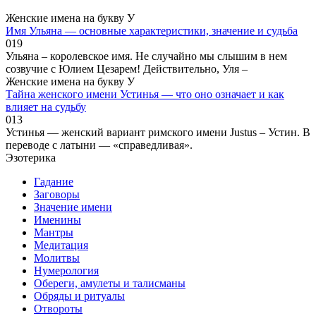
Женские имена на букву У
Имя Ульяна — основные характеристики, значение и судьба
0
19
Ульяна – королевское имя. Не случайно мы слышим в нем
созвучие с Юлием Цезарем! Действительно, Уля –
Женские имена на букву У
Тайна женского имени Устинья — что оно означает и как
влияет на судьбу
0
13
Устинья — женский вариант римского имени Justus – Устин. В
переводе с латыни — «справедливая».
Эзотерика
Гадание
Заговоры
Значение имени
Именины
Мантры
Медитация
Молитвы
Нумерология
Обереги, амулеты и талисманы
Обряды и ритуалы
Отвороты