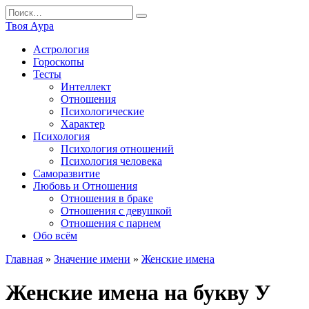
Перейти
Search
к
for:
Твоя Аура
содержанию
Астрология
Гороскопы
Тесты
Интеллект
Отношения
Психологические
Характер
Психология
Психология отношений
Психология человека
Саморазвитие
Любовь и Отношения
Отношения в браке
Отношения с девушкой
Отношения с парнем
Обо всём
Главная
»
Значение имени
»
Женские имена
Женские имена на букву У