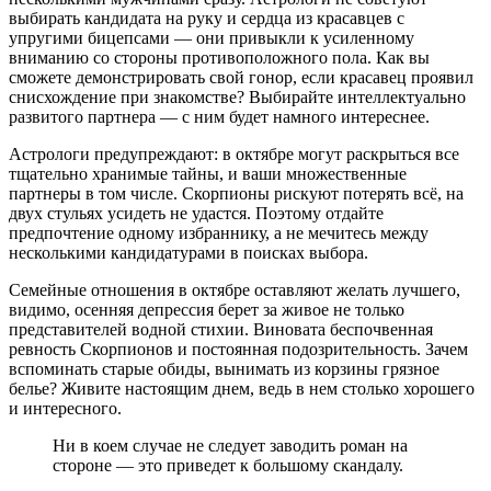
выбирать кандидата на руку и сердца из красавцев с
упругими бицепсами — они привыкли к усиленному
вниманию со стороны противоположного пола. Как вы
сможете демонстрировать свой гонор, если красавец проявил
снисхождение при знакомстве? Выбирайте интеллектуально
развитого партнера — с ним будет намного интереснее.
Астрологи предупреждают: в октябре могут раскрыться все
тщательно хранимые тайны, и ваши множественные
партнеры в том числе. Скорпионы рискуют потерять всё, на
двух стульях усидеть не удастся. Поэтому отдайте
предпочтение одному избраннику, а не мечитесь между
несколькими кандидатурами в поисках выбора.
Семейные отношения в октябре оставляют желать лучшего,
видимо, осенняя депрессия берет за живое не только
представителей водной стихии. Виновата беспочвенная
ревность Скорпионов и постоянная подозрительность. Зачем
вспоминать старые обиды, вынимать из корзины грязное
белье? Живите настоящим днем, ведь в нем столько хорошего
и интересного.
Ни в коем случае не следует заводить роман на
стороне — это приведет к большому скандалу.