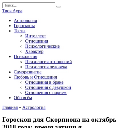
Перейти
Search
к
for:
Твоя Аура
содержанию
Астрология
Гороскопы
Тесты
Интеллект
Отношения
Психологические
Характер
Психология
Психология отношений
Психология человека
Саморазвитие
Любовь и Отношения
Отношения в браке
Отношения с девушкой
Отношения с парнем
Обо всём
Главная
»
Астрология
Гороскоп для Скорпиона на октябрь
2018 года: время затишья