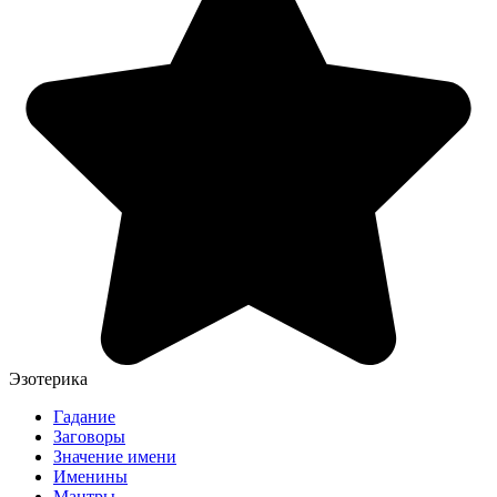
Эзотерика
Гадание
Заговоры
Значение имени
Именины
Мантры