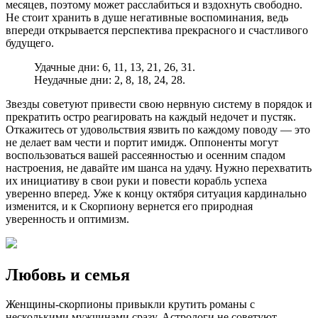
месяцев, поэтому может расслабиться и вздохнуть свободно.
Не стоит хранить в душе негативные воспоминания, ведь
впереди открывается перспектива прекрасного и счастливого
будущего.
Удачные дни: 6, 11, 13, 21, 26, 31.
Неудачные дни: 2, 8, 18, 24, 28.
Звезды советуют привести свою нервную систему в порядок и
прекратить остро реагировать на каждый недочет и пустяк.
Откажитесь от удовольствия язвить по каждому поводу — это
не делает вам чести и портит имидж. Оппоненты могут
воспользоваться вашей рассеянностью и осенним спадом
настроения, не давайте им шанса на удачу. Нужно перехватить
их инициативу в свои руки и повести корабль успеха
уверенно вперед. Уже к концу октября ситуация кардинально
изменится, и к Скорпиону вернется его природная
уверенность и оптимизм.
Любовь и семья
Женщины-скорпионы привыкли крутить романы с
несколькими мужчинами сразу. Астрологи не советуют