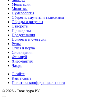
Медитация
Молитвы
Нумерология
Обереги, амулеты и талисманы
Обряды и ритуалы
Отвороты
Привороты
Предсказания
Приметы и суеверия
Руны
Сглаз и порча
Сновидения
Фен-шуй
Хиромантия
Чакры
О сайте
Карта сайта
Политика конфиденциальности
© 2026 - Твоя Аура РУ