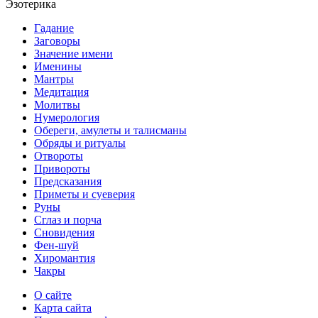
Эзотерика
Гадание
Заговоры
Значение имени
Именины
Мантры
Медитация
Молитвы
Нумерология
Обереги, амулеты и талисманы
Обряды и ритуалы
Отвороты
Привороты
Предсказания
Приметы и суеверия
Руны
Сглаз и порча
Сновидения
Фен-шуй
Хиромантия
Чакры
О сайте
Карта сайта