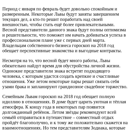
Период с января по февраль будет довольно спокойным и
размеренным. Некоторые Львы будут заняты завершением
текущих дел, а кто-то решит поработать над своей
внешностью, чтобы стать ещё более привлекательными.
Весной представители данного знака будут полны оптимизма
и решительности, что поможет им начать добиваться успеха в
профессиональном плане уже с первых дней марта.
Владельцам собственного бизнеса гороскоп на 2018 год
обещает перспективные знакомства и выгодные контракты.
Несмотря на то, что весной будет много работы, Львы
обязательно найдут время для обустройства личной жизни.
Одинокие представители знака встретят подходящего
человека, с которым удастся создать крепкие и счастливые
отношения. Уже летом некоторые пары решат связать себя
узами брака и запланируют грандиозное свадебное торжество.
Семейным Львам гороскоп на 2018 год обещает полную
идиллию в отношениях. В доме будет царить уютная и тёплая
атмосфера. К концу года в некоторых пар появится
долгожданный ребёнок. Летом звёзды рекомендуют всей
семьёй отправиться в путешествие – совместный отдых
пройдёт благополучно, и к тому же положительно скажется на
взаимоотношениях. Но тем представителям Зодиака, которые