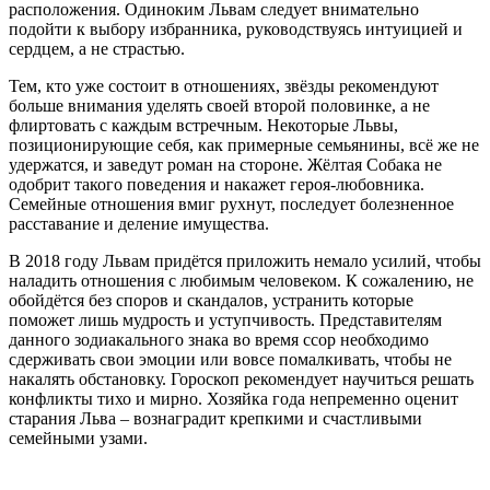
расположения. Одиноким Львам следует внимательно
подойти к выбору избранника, руководствуясь интуицией и
сердцем, а не страстью.
Тем, кто уже состоит в отношениях, звёзды рекомендуют
больше внимания уделять своей второй половинке, а не
флиртовать с каждым встречным. Некоторые Львы,
позиционирующие себя, как примерные семьянины, всё же не
удержатся, и заведут роман на стороне. Жёлтая Собака не
одобрит такого поведения и накажет героя-любовника.
Семейные отношения вмиг рухнут, последует болезненное
расставание и деление имущества.
В 2018 году Львам придётся приложить немало усилий, чтобы
наладить отношения с любимым человеком. К сожалению, не
обойдётся без споров и скандалов, устранить которые
поможет лишь мудрость и уступчивость. Представителям
данного зодиакального знака во время ссор необходимо
сдерживать свои эмоции или вовсе помалкивать, чтобы не
накалять обстановку. Гороскоп рекомендует научиться решать
конфликты тихо и мирно. Хозяйка года непременно оценит
старания Льва – вознаградит крепкими и счастливыми
семейными узами.