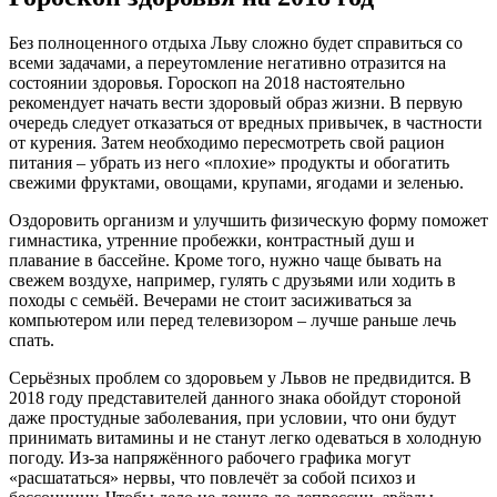
Без полноценного отдыха Льву сложно будет справиться со
всеми задачами, а переутомление негативно отразится на
состоянии здоровья. Гороскоп на 2018 настоятельно
рекомендует начать вести здоровый образ жизни. В первую
очередь следует отказаться от вредных привычек, в частности
от курения. Затем необходимо пересмотреть свой рацион
питания – убрать из него «плохие» продукты и обогатить
свежими фруктами, овощами, крупами, ягодами и зеленью.
Оздоровить организм и улучшить физическую форму поможет
гимнастика, утренние пробежки, контрастный душ и
плавание в бассейне. Кроме того, нужно чаще бывать на
свежем воздухе, например, гулять с друзьями или ходить в
походы с семьёй. Вечерами не стоит засиживаться за
компьютером или перед телевизором – лучше раньше лечь
спать.
Серьёзных проблем со здоровьем у Львов не предвидится. В
2018 году представителей данного знака обойдут стороной
даже простудные заболевания, при условии, что они будут
принимать витамины и не станут легко одеваться в холодную
погоду. Из-за напряжённого рабочего графика могут
«расшататься» нервы, что повлечёт за собой психоз и