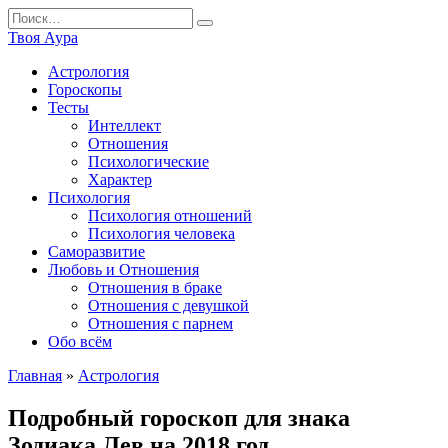
Перейти
Search
к
for:
Твоя Аура
содержанию
Астрология
Гороскопы
Тесты
Интеллект
Отношения
Психологические
Характер
Психология
Психология отношений
Психология человека
Саморазвитие
Любовь и Отношения
Отношения в браке
Отношения с девушкой
Отношения с парнем
Обо всём
Главная
»
Астрология
Подробный гороскоп для знака
Зодиака Лев на 2018 год