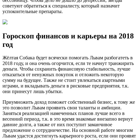
бессонницу. Чтобы дело не дошло до депрессии, звёзды
советуют обратиться к специалисту, который назначит
успокоительные препараты.
Гороскоп финансов и карьеры на 2018
год
Жёлтая Собака будет всячески помогать Львам разбогатеть в
2018 году, и она очень огорчится, если те начнут транжирить
деньги. Чтобы сохранить финансовую стабильность, лучше
отказаться от ненужных покупок и отложить некоторую
сумму на будущее. Также не стоит увлекаться азартными
играми, и вкладывать деньги в рисковые предприятия, т.к.
они принесут лишь убытки.
Приумножить доход поможет собственный бизнес, к тому же
это позволит Львам проявить свои таланты и амбиции.
Заняться реализацией намеченных планов лучше всего в
весенний период, т.к. в это время знакомые внезапно вернут
давние долги, а также от них поступит заманчивое
предложение о сотрудничестве. На основной работе многим
Львам удастся достигнуть карьерного роста, если они проявят