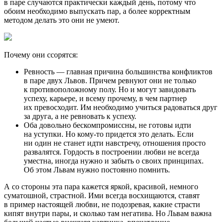
в паре случаются практически каждый день, потому что
обоим необходимо выпускать пар, а более корректным
методом делать это они не умеют.
Почему они ссорятся:
Ревность — главная причина большинства конфликтов
в паре двух Львов. Причем ревнуют они не только
к противоположному полу. Но и могут завидовать
успеху, карьере, и всему прочему, в чем партнер
их превосходит. Им необходимо учиться радоваться друг
за друга, а не ревновать к успеху.
Оба довольно бескомпромиссны, не готовы идти
на уступки. Но кому-то придется это делать. Если
ни один не станет идти навстречу, отношения просто
развалятся. Гордость в построении любви не всегда
уместна, иногда нужно и забыть о своих принципах.
Об этом Львам нужно постоянно помнить.
А со стороны эта пара кажется яркой, красивой, немного
суматошной, страстной. Ими всегда восхищаются, ставят
в пример настоящей любви, не подозревая, какие страсти
кипят внутри пары, и сколько там негатива. Но Львам важна