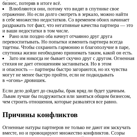
бизнес, потеряв в итоге всё.
Влюбляются они, потому что видят в спутнике свое
отражение. Но если долго смотреть в зеркало, можно найти
в себе множество недостатков. Со временем обоих начинает
раздражать тот факт, что негативные качества партнера — это
и ваши недостатки в том числе.
Рано или поздно оба начнут отчаянно друг друга
перевоспитывать. Но попытки изменить партнера всегда
тщетны. Чтобы сохранить гармонию и благополучие в паре,
спутника жизни необходимо принимать таким, какой он есть.
Зато им никогда не бывает скучно друг с другом. Огненная
стихия не дает отношениям застаиваться. Но в этом
и опасность — партнеры быстро загораются, но их чувства
могут не менее быстро пройти, если не подкидывать
в «огонь» дровишек.
Если дело дойдет до свадьбы, брак вряд ли будет удачным.
Львам лучше бы подружиться или заняться общим бизнесом,
чем строить отношения, которые развалятся все равно.
Причины конфликтов
Огненные натуры партнеров не только не дают им заскучать
вместе, но и провоцируют множество конфликтов. Ссоры