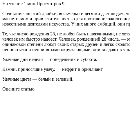
На чтение
1 мин
Просмотров
9
Сочетание энергий двойки, восьмерки и десятки дает людям, 
магнетизмом и привлекательностью для противоположного пола
известными деятелями искусства. У них много амбиций, они п
Те, чье число рождения 28, не любят быть навязчивыми, не хо
человек им быстро надоест. Человек, рожденный 28 числа, — э
одинаковой степени любят своих старых друзей и легко сходят
непонятыми и непринятыми окружающими, они впадают в уныние
Удачные дни недели — понедельник и суббота.
Камни, приносящие удачу, — нефрит и бриллиант.
Удачные цвета — белый и зеленый.
Оцените статью