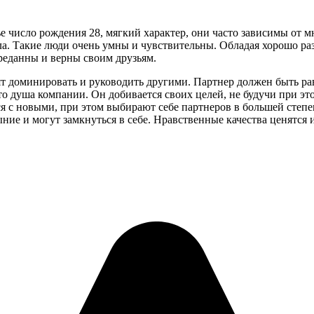
чье число рождения 28, мягкий характер, они часто зависимы о
. Такие люди очень умны и чувствительны. Обладая хорошо раз
реданны и верны своим друзьям.
тят доминировать и руководить другими. Партнер должен быть рав
то душа компании. Он добивается своих целей, не будучи при э
ся с новыми, при этом выбирают себе партнеров в большей степе
 и могут замкнуться в себе. Нравственные качества ценятся и