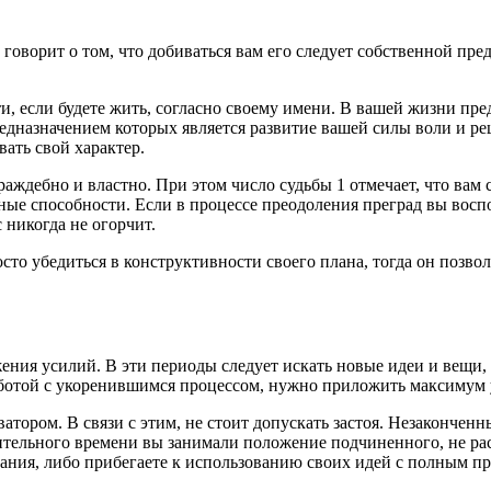
оворит о том, что добиваться вам его следует собственной пр
, если будете жить, согласно своему имени. В вашей жизни пред
назначением которых является развитие вашей силы воли и реш
ать свой характер.
враждебно и властно. При этом число судьбы 1 отмечает, что ва
ные способности. Если в процессе преодоления преград вы восп
 никогда не огорчит.
о убедиться в конструктивности своего плана, тогда он позволи
жения усилий. В эти периоды следует искать новые идеи и вещи
работой с укоренившимся процессом, нужно приложить максимум
оватором. В связи с этим, не стоит допускать застоя. Незаконч
тельного времени вы занимали положение подчиненного, не расс
ния, либо прибегаете к использованию своих идей с полным пр