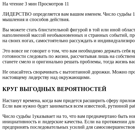
На чтение
3 мин
Просмотров
11
ЛИДЕРСТВО определяется вам вашим именем. Число судьбы 1 г
мышления и способов действия.
Вы можете стать блистательной фигурой в той или иной области
наполненной массой необыкновенных и странных событий, пред
на своих ногах, самостоятельно рассуждать и индивидуализиров
Это вовсе не говорит о том, что вам необходимо держать себя 
готовности следовать по жизни, рассчитывая лишь на собствен
станете смело и оригинально решать проблемы, тогда жизнь вас
Не опасайтесь сворачивать с вытоптанной дорожки. Можно прост
настоящему лидерству над окружающими.
КРУГ ВЫГОДНЫХ ВЕРОЯТНОСТЕЙ
Настанут времена, когда вам придется расширить сферу прило
Если вам нужно будет заниматься всем известной, рутинной 
Число судьбы 1указывает на то, что вам предначертано быть н
инициативность и лидерские качества. Если на протяжении дли
предпринять последовательных усилий для самосовершенствова