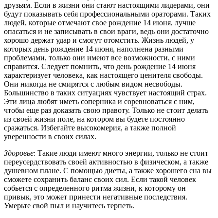
друзьям. Если в жизни они стают настоящими лидерами, они
будут показывать себя профессиональными ораторами. Таких
людей, которые отмечают свое рождение 14 июня, лучше
опасаться и не записывать в свои враги, ведь они достаточно
хорошо держат удар и смогут отомстить. Жизнь людей, у
которых день рождение 14 июня, наполнена разными
проблемами, только они имеют все возможности, с ними
справится. Следует помнить, что день рождение 14 июня
характеризует человека, как настоящего ценителя свободы.
Они никогда не смирятся с любым видом несвободы.
Большинство в таких ситуациях чувствует настоящий страх.
Эти лица любят иметь соперника и соревноваться с ним,
чтобы еще раз доказать свою правоту. Только не стоит делать
из своей жизни поле, на котором вы будете постоянно
сражаться. Избегайте высокомерия, а также полной
уверенности в своих силах.
Здоровье
: Такие люди имеют много энергии, только не стоит
переусердствовать своей активностью в физическом, а также
душевном плане. С помощью диеты, а также хорошего сна вы
сможете сохранить баланс своих сил. Если такой человек
собьется с определенного ритма жизни, к которому он
привык, это может принести негативные последствия.
Умерьте свой пыл и научитесь терпеть.