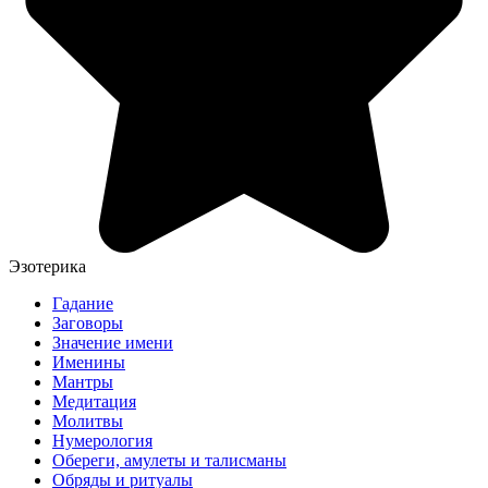
Эзотерика
Гадание
Заговоры
Значение имени
Именины
Мантры
Медитация
Молитвы
Нумерология
Обереги, амулеты и талисманы
Обряды и ритуалы