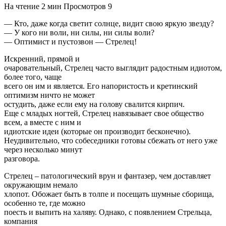
На чтение
2 мин
Просмотров
9
— Кто, даже когда светит солнце, видит свою яркую звезду?
— У кого ни воли, ни силы, ни силы воли?
— Оптимист и пустозвон — Стрелец!
Искренний, прямой и
очаровательный, Стрелец часто выглядит радостным идиотом,
более того, чаще
всего он им и является. Его напористость и кретинский
оптимизм ничто не может
остудить, даже если ему на голову свалится кирпич.
Еще с младых ногтей, Стрелец навязывает свое общество
всем, а вместе с ним и
идиотские идеи (которые он производит бесконечно).
Неудивительно, что собеседники готовы сбежать от него уже
через несколько минут
разговора.
Стрелец – патологический врун и фантазер, чем доставляет
окружающим немало
хлопот. Обожает быть в толпе и посещать шумные сборища,
особенно те, где можно
поесть и выпить на халяву. Однако, с появлением Стрельца,
компания