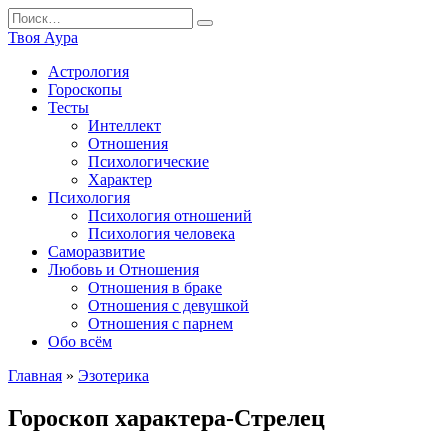
Перейти
Search
к
for:
Твоя Аура
содержанию
Астрология
Гороскопы
Тесты
Интеллект
Отношения
Психологические
Характер
Психология
Психология отношений
Психология человека
Саморазвитие
Любовь и Отношения
Отношения в браке
Отношения с девушкой
Отношения с парнем
Обо всём
Главная
»
Эзотерика
Гороскоп характера-Стрелец