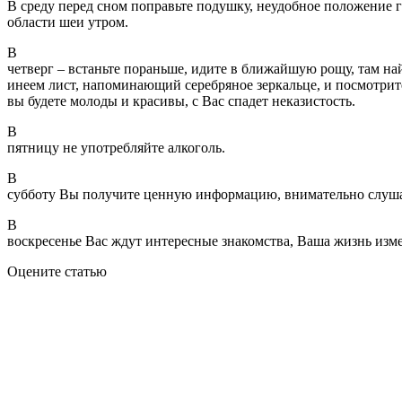
В среду перед сном поправьте подушку, неудобное положение 
области шеи утром.
В
четверг – встаньте пораньше, идите в ближайшую рощу, там н
инеем лист, напоминающий серебряное зеркальце, и посмотрите
вы будете молоды и красивы, с Вас спадет неказистость.
В
пятницу не употребляйте алкоголь.
В
субботу Вы получите ценную информацию, внимательно слуша
В
воскресенье Вас ждут интересные знакомства, Ваша жизнь изм
Оцените статью