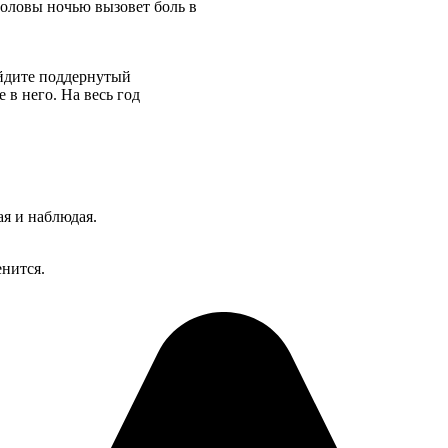
головы ночью вызовет боль в
айдите поддернутый
 в него. На весь год
я и наблюдая.
енится.