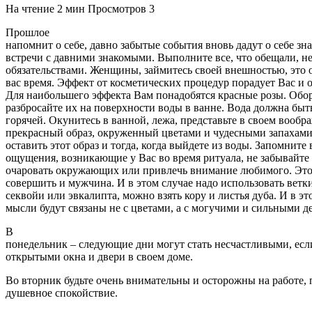
На чтение
2 мин
Просмотров
3
Прошлое
напомнит о себе, давно забытые события вновь дадут о себе зн
встречи с давними знакомыми. Выполните все, что обещали, н
обязательствами. Женщины, займитесь своей внешностью, это 
вас время. Эффект от косметических процедур порадует Вас 
Для наибольшего эффекта Вам понадобятся красные розы. Обор
разбросайте их на поверхности воды в ванне. Вода должна быть
горячей. Окунитесь в ванной, лежа, представьте в своем вооб
прекрасный образ, окруженный цветами и чудесными запахами
оставить этот образ и тогда, когда выйдете из воды. Запомните
ощущения, возникающие у Вас во время ритуала, не забывайте 
очаровать окружающих или привлечь внимание любимого. Это
совершить и мужчина. И в этом случае надо использовать ветк
секвойи или эвкалипта, можно взять кору и листья дуба. И в э
мысли будут связаны не с цветами, а с могучими и сильными д
В
понедельник – следующие дни могут стать несчастливыми, есл
открытыми окна и двери в своем доме.
Во вторник будьте очень внимательны и осторожны на работе, 
душевное спокойствие.