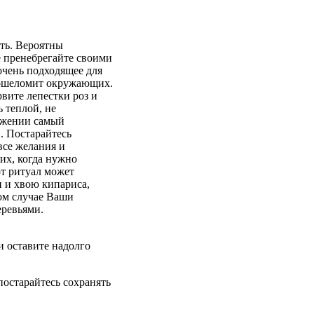
ать. Вероятны
е пренебрегайте своими
очень подходящее для
и ошеломит окружающих.
вите лепестки роз и
 теплой, не
ражении самый
. Постарайтесь
 все желания и
их, когда нужно
т ритуал может
и и хвою кипариса,
том случае Ваши
еревьями.
и оставите надолго
постарайтесь сохранять