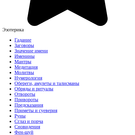
Эзотерика
Гадание
Заговоры
Значение имени
Именины
Мантры
Медитация
Молитвы
Нумерология
Обереги, амулеты и талисманы
Обряды и ритуалы
Отвороты
Привороты
Предсказания
Приметы и суеверия
Руны
Сглаз и порча
Сновидения
Фен-шуй