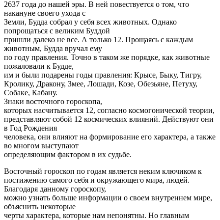
2637 года до нашей эры. В ней повествуется о том, что
накануне своего ухода с
Земли, Будда собрал у себя всех животных. Однако
попрощаться с великим Буддой
пришли далеко не все. А только 12. Прощаясь с каждым
животным, Будда вручал ему
по году правления. Точно в таком же порядке, как животные
пожаловали к Будде,
им и были подарены годы правления: Крысе, Быку, Тигру,
Кролику, Дракону, Змее, Лошади, Козе, Обезьяне, Петуху,
Собаке, Кабану.
Знаки восточного гороскопа,
которых насчитывается 12, согласно космогонической теории,
представляют собой 12 космических влияний. Действуют они
в Год Рождения
человека, они влияют на формирование его характера, а также
во многом выступают
определяющим фактором в их судьбе.
Восточный гороскоп по годам является неким ключиком к
постижению самого себя и окружающего мира, людей.
Благодаря данному гороскопу,
можно узнать больше информации о своем внутреннем мире,
объяснить некоторые
черты характера, которые нам непонятны. Но главным