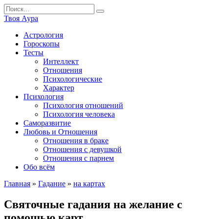
Перейти
Search
к
for:
Твоя Аура
содержанию
Астрология
Гороскопы
Тесты
Интеллект
Отношения
Психологические
Характер
Психология
Психология отношений
Психология человека
Саморазвитие
Любовь и Отношения
Отношения в браке
Отношения с девушкой
Отношения с парнем
Обо всём
Главная
»
Гадание
»
на картах
Святочные гадания на желание с
помощью карт