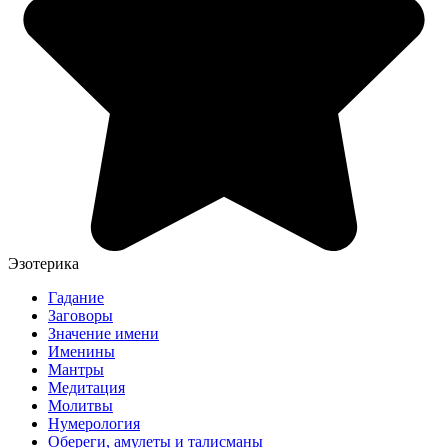
Эзотерика
Гадание
Заговоры
Значение имени
Именины
Мантры
Медитация
Молитвы
Нумерология
Обереги, амулеты и талисманы