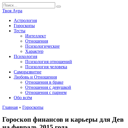
Перейти
Search
к
for:
Твоя Аура
содержанию
Астрология
Гороскопы
Тесты
Интеллект
Отношения
Психологические
Характер
Психология
Психология отношений
Психология человека
Саморазвитие
Любовь и Отношения
Отношения в браке
Отношения с девушкой
Отношения с парнем
Обо всём
Главная
»
Гороскопы
Гороскоп финансов и карьеры для Дев
на февраль 2015 года