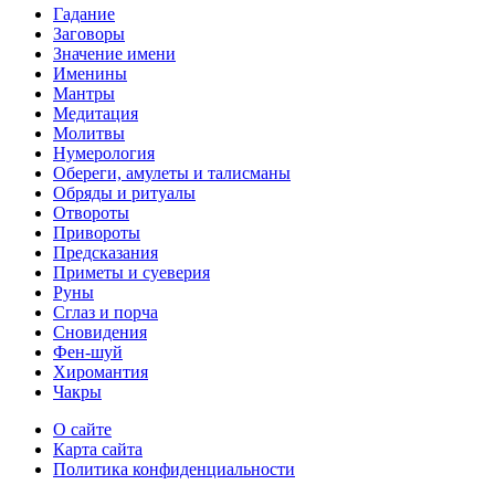
Гадание
Заговоры
Значение имени
Именины
Мантры
Медитация
Молитвы
Нумерология
Обереги, амулеты и талисманы
Обряды и ритуалы
Отвороты
Привороты
Предсказания
Приметы и суеверия
Руны
Сглаз и порча
Сновидения
Фен-шуй
Хиромантия
Чакры
О сайте
Карта сайта
Политика конфиденциальности