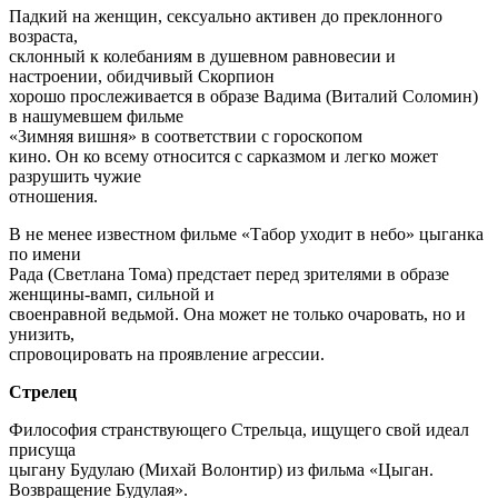
Падкий на женщин, сексуально активен до преклонного
возраста,
склонный к колебаниям в душевном равновесии и
настроении, обидчивый Скорпион
хорошо прослеживается в образе Вадима (Виталий Соломин)
в нашумевшем фильме
«Зимняя вишня» в соответствии с гороскопом
кино. Он ко всему относится с сарказмом и легко может
разрушить чужие
отношения.
В не менее известном фильме «Табор уходит в небо» цыганка
по имени
Рада (Светлана Тома) предстает перед зрителями в образе
женщины-вамп, сильной и
своенравной ведьмой. Она может не только очаровать, но и
унизить,
спровоцировать на проявление агрессии.
Стрелец
Философия странствующего Стрельца, ищущего свой идеал
присуща
цыгану Будулаю (Михай Волонтир) из фильма «Цыган.
Возвращение Будулая».