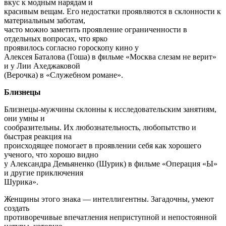
вкус к модным нарядам и
красивым вещам. Его недостатки проявляются в склонности к
материальным заботам,
часто можно заметить проявление ограниченности в
отдельных вопросах, что ярко
проявилось согласно гороскопу кино у
Алексея Баталова (Гоша) в фильме «Москва слезам не верит»
и у Лии Ахеджаковой
(Верочка) в «Служебном романе».
Близнецы
Близнецы-мужчины склонны к исследовательским занятиям,
они умны и
сообразительны. Их любознательность, любопытство и
быстрая реакция на
происходящее помогает в проявлении себя как хорошего
ученого, что хорошо видно
у Александра Демьяненко (Шурик) в фильме «Операция «Ы»
и другие приключения
Шурика».
Женщины этого знака — интеллигентны. Загадочны, умеют
создать
противоречивые впечатления неприступной и непостоянной