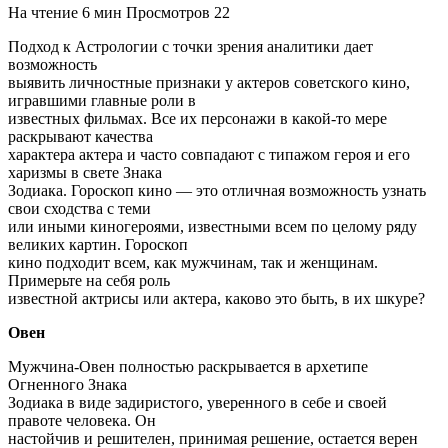
На чтение
6 мин
Просмотров
22
Подход к Астрологии с точки зрения аналитики дает
возможность
выявить личностные признаки у актеров советского кино,
игравшими главные роли в
известных фильмах. Все их персонажи в какой-то мере
раскрывают качества
характера актера и часто совпадают с типажом героя и его
харизмы в свете Знака
Зодиака. Гороскоп кино — это отличная возможность узнать
свои сходства с теми
или иными киногероями, известными всем по целому ряду
великих картин. Гороскоп
кино подходит всем, как мужчинам, так и женщинам.
Примерьте на себя роль
известной актрисы или актера, каково это быть, в их шкуре?
Овен
Мужчина-Овен полностью раскрывается в архетипе
Огненного Знака
Зодиака в виде задиристого, уверенного в себе и своей
правоте человека. Он
настойчив и решителен, принимая решение, остается верен