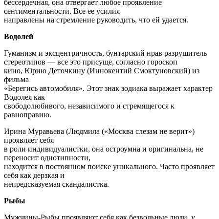
бессердечная, она отвергает любое проявление
сентиментальности. Все ее усилия
направлены на стремление руководить, что ей удается.
Водолей
Гуманизм и эксцентричность, бунтарский нрав разрушитель
стереотипов — все это присуще, согласно гороскоп
кино, Юрию Деточкину (Иннокентий Смоктуновский) из
фильма
«Берегись автомобиля». Этот знак зодиака выражает характер
Водолея как
свободолюбивого, независимого и стремящегося к
равноправию.
Ирина Муравьева (Людмила («Москва слезам не верит»)
проявляет себя
в роли индивидуалистки, она остроумна и оригинальна, не
переносит однотипности,
находится в постоянном поиске уникального. Часто проявляет
себя как дерзкая и
непредсказуемая скандалистка.
Рыбы
Мужчины-Рыбы проявляют себя как безвольные люди, у