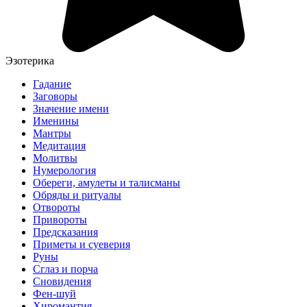
Эзотерика
Гадание
Заговоры
Значение имени
Именины
Мантры
Медитация
Молитвы
Нумерология
Обереги, амулеты и талисманы
Обряды и ритуалы
Отвороты
Привороты
Предсказания
Приметы и суеверия
Руны
Сглаз и порча
Сновидения
Фен-шуй
Хиромантия