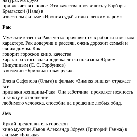
натуры, которую
привлекает все новое. Эти качества проявились у Барбары
Брыльской (Надя) в
известном фильме «Ирония судьбы или с легким паром».
Рак
Мужские качества Рака четко проявляются в робости и мягком
характере. Рак доверчив и рассеян, очень дорожит семьей и
своим домом. Как
говорит гороскоп кино, качества
характера этого знака зодиака четко показаны Юрием
Никулиным (С, С, Горбунков)
в комедии «Бриллиантовая рука».
Елена Сафонова (Ольга) в фильме «Зимняя вишня» отражает
все
признаки женщины-Рака. Она заботлива, проявляет нежность
и заботу в отношении
любимого человека, способна на прощение любых обид.
Лев
Яркий представитель гороскоп
кино мужчин-Львов Александр Збруев (Григорий Ганжа) в
фильме «Большая