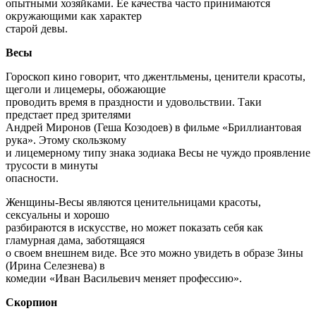
опытными хозяйками. Ее качества часто принимаются
окружающими как характер
старой девы.
Весы
Гороскоп кино говорит, что джентльмены, ценители красоты,
щеголи и лицемеры, обожающие
проводить время в праздности и удовольствии. Таки
предстает пред зрителями
Андрей Миронов (Геша Козодоев) в фильме «Бриллиантовая
рука». Этому скользкому
и лицемерному типу знака зодиака Весы не чуждо проявление
трусости в минуты
опасности.
Женщины-Весы являются ценительницами красоты,
сексуальны и хорошо
разбираются в искусстве, но может показать себя как
гламурная дама, заботящаяся
о своем внешнем виде. Все это можно увидеть в образе Зины
(Ирина Селезнева) в
комедии «Иван Васильевич меняет профессию».
Скорпион