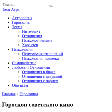
Перейти
Search
к
for:
Твоя Аура
содержанию
Астрология
Гороскопы
Тесты
Интеллект
Отношения
Психологические
Характер
Психология
Психология отношений
Психология человека
Саморазвитие
Любовь и Отношения
Отношения в браке
Отношения с девушкой
Отношения с парнем
Обо всём
Главная
»
Гороскопы
Гороскоп советского кино